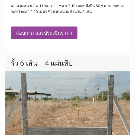
เสาลวดหนามไอ 11 ซม x 11 ซม x 2.10 เมตร ฝังดิน 50 ซม. ระยะห่าง
ระหว่างเสา 2.10 เมตร ขึงลวดหนามจำนวน 5 เส้น
สอบถาม และประเมินราคา
รั้ว 6 เส้น + 4 แผ่นทึบ