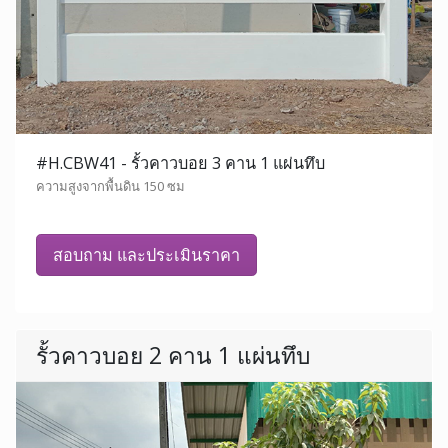
#H.CBW41 - รั้วคาวบอย 3 คาน 1 แผ่นทึบ
ความสูงจากพื้นดิน 150 ซม
สอบถาม และประเมินราคา
รั้วคาวบอย 2 คาน 1 แผ่นทึบ