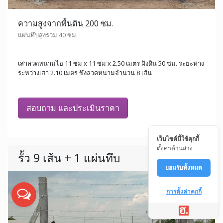
ความสูงจากพื้นดิน 200 ซม.
แผ่นทึบสูงรวม 40 ซม.
เสาลวดหนามไอ 11 ซม x 11 ซม x 2.50 เมตร ฝังดิน 50 ซม. ระยะห่าง
ระหว่างเสา 2.10 เมตร ขึงลวดหนามจำนวน 8 เส้น
สอบถาม และประเมินราคา
เว็บไซต์นี้ใช้คุกกี้
ตั้งค่าด้านล่าง
รั้ว 9 เส้น + 1 แผ่นทึบ
ยอมรับทั้งหมด
การตั้งค่าคุกกี้