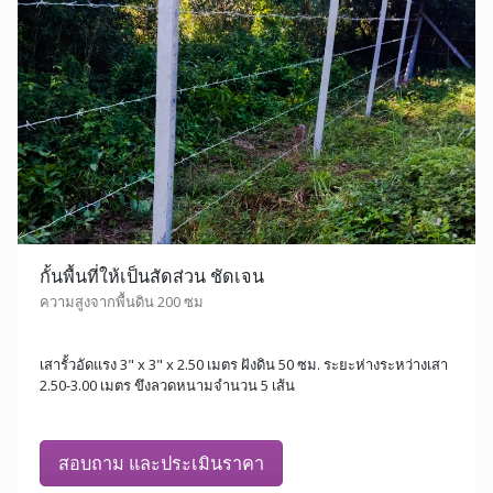
กั้นพื้นที่ให้เป็นสัดส่วน ชัดเจน
ความสูงจากพื้นดิน 200 ซม
เสารั้วอัดแรง 3" x 3" x 2.50 เมตร ฝังดิน 50 ซม. ระยะห่างระหว่างเสา
2.50-3.00 เมตร ขึงลวดหนามจำนวน 5 เส้น
สอบถาม และประเมินราคา