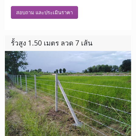
สอบถาม และประเมินราคา
รั้วสูง 1.50 เมตร ลวด 7 เส้น