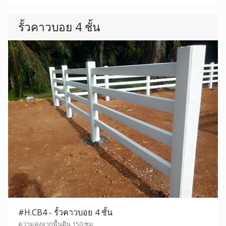
รั้วคาวบอย 4 ชั้น
#H.CB4 - รั้วคาวบอย 4 ชั้น
ความสูงจากพื้นดิน 150 ซม