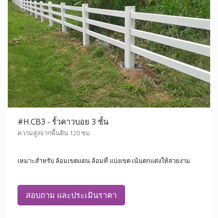
#H.CB3 - รั้วคาวบอย 3 ชั้น
ความสูงจากพื้นดิน 120 ซม
เหมาะสำหรับ ล้อมเขตแดน ล้อมที่ แบ่งเขต เน้นตกแต่งให้สวยงาม
สอบถาม และประเมินราคา