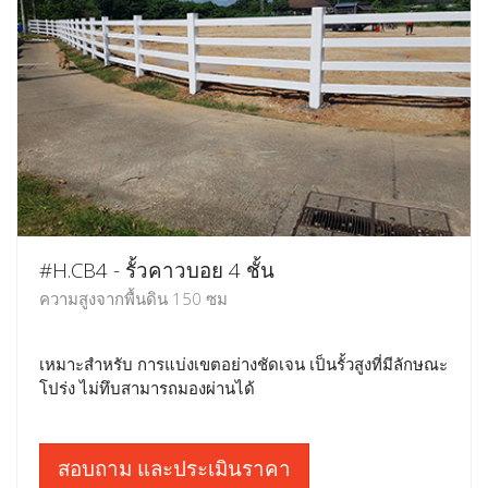
#H.CB4 - รั้วคาวบอย 4 ชั้น
ความสูงจากพื้นดิน 150 ซม
เหมาะสำหรับ การแบ่งเขตอย่างชัดเจน เป็นรั้วสูงที่มีลักษณะ
โปร่ง ไม่ทึบสามารถมองผ่านได้
สอบถาม และประเมินราคา