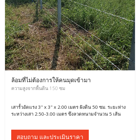
ล้อมที่ไม่ต้องการให้คนมุดเข้ามา
ความสูงจากพื้นดิน 150 ซม
เสารั้วอัดแรง 3" x 3" x 2.00 เมตร ฝังดิน 50 ซม. ระยะห่าง
ระหว่างเสา 2.50-3.00 เมตร ขึงลวดหนามจำนวน 5 เส้น
สอบถาม และประเมินราคา