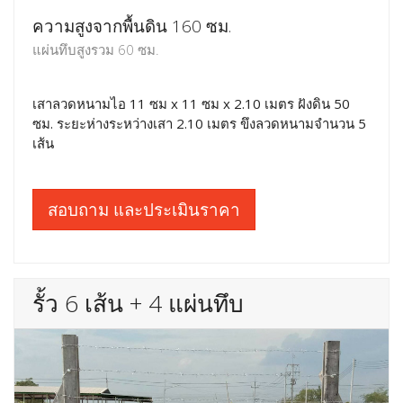
ความสูงจากพื้นดิน 160 ซม.
แผ่นทึบสูงรวม 60 ซม.
เสาลวดหนามไอ 11 ซม x 11 ซม x 2.10 เมตร ฝังดิน 50
ซม. ระยะห่างระหว่างเสา 2.10 เมตร ขึงลวดหนามจำนวน 5
เส้น
สอบถาม และประเมินราคา
รั้ว 6 เส้น + 4 แผ่นทึบ