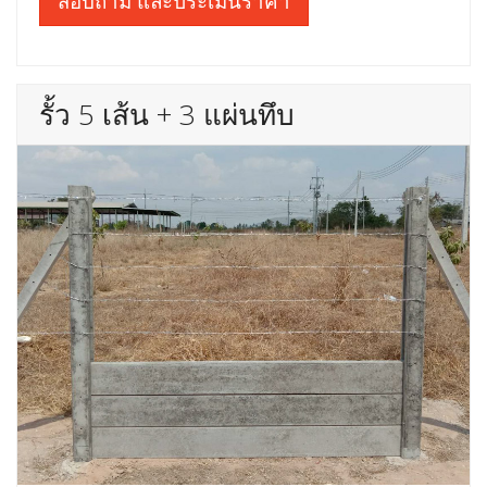
สอบถาม และประเมินราคา
รั้ว 5 เส้น + 3 แผ่นทึบ