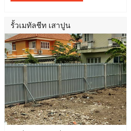
รั้วเมทัลชีท เสาปูน