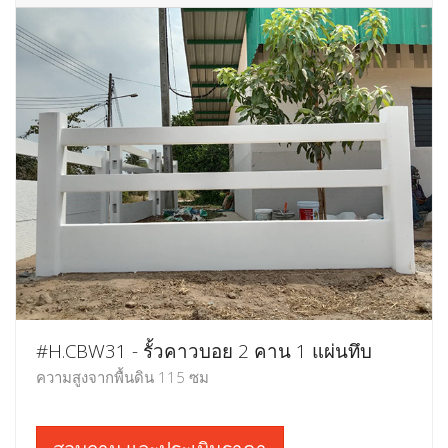
#H.CBW31 - รั้วคาวบอย 2 คาน 1 แผ่นทึบ
ความสูงจากพื้นดิน 115 ซม