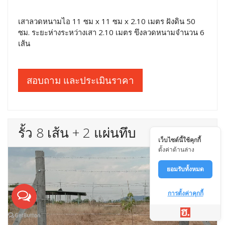
เสาลวดหนามไอ 11 ซม x 11 ซม x 2.10 เมตร ฝังดิน 50
ซม. ระยะห่างระหว่างเสา 2.10 เมตร ขึงลวดหนามจำนวน 6
เส้น
สอบถาม และประเมินราคา
รั้ว 8 เส้น + 2 แผ่นทึบ
เว็บไซต์นี้ใช้คุกกี้
ตั้งค่าด้านล่าง
ยอมรับทั้งหมด
การตั้งค่าคุกกี้