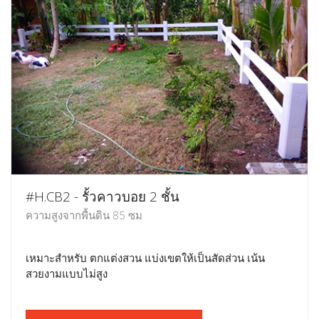
#H.CB2 - รั้วคาวบอย 2 ชั้น
ความสูงจากพื้นดิน 85 ซม
เหมาะสำหรับ ตกแต่งสวน แบ่งเขตให้เป็นสัดส่วน เน้น
สวยงามแบบไม่สูง