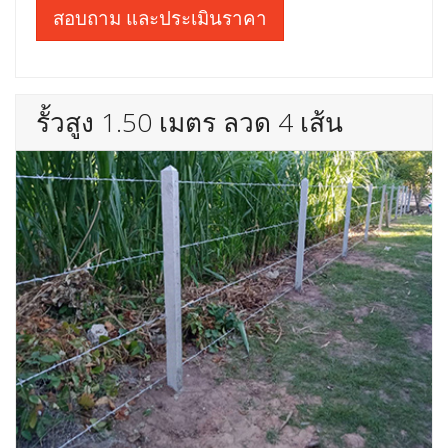
สอบถาม และประเมินราคา
รั้วสูง 1.50 เมตร ลวด 4 เส้น