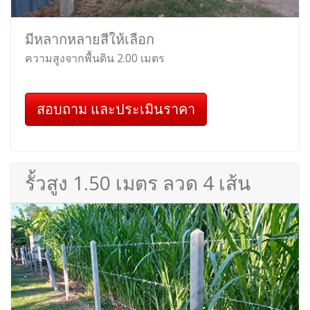
มีหลากหลายสีให้เลือก
ความสูงจากพื้นดิน 2.00 เมตร
สอบถาม และประเมินราคา
รั้วสูง 1.50 เมตร ลวด 4 เส้น