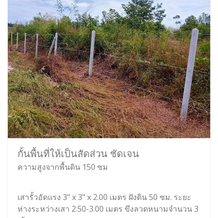
กั้นพื้นที่ให้เป็นสัดส่วน ชัดเจน
ความสูงจากพื้นดิน 150 ซม
เสารั้วอัดแรง 3" x 3" x 2.00 เมตร ฝังดิน 50 ซม. ระยะ
ห่างระหว่างเสา 2.50-3.00 เมตร ขึงลวดหนามจำนวน 3