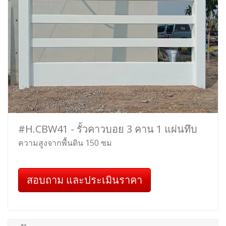
#H.CBW41 - รั้วคาวบอย 3 คาน 1 แผ่นทึบ
ความสูงจากพื้นดิน 150 ซม
สอบถาม และประเมินราคา