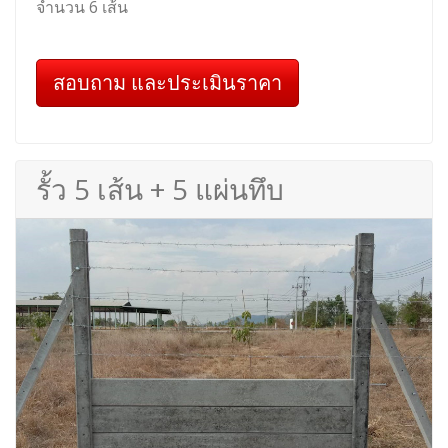
จำนวน 6 เส้น
สอบถาม และประเมินราคา
รั้ว 5 เส้น + 5 แผ่นทึบ