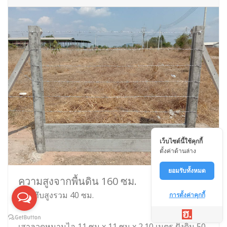
เว็บไซต์นี้ใช้คุกกี้
ตั้งค่าด้านล่าง
ยอมรับทั้งหมด
ความสูงจากพื้นดิน 160 ซม.
แผ่นทึบสูงรวม 40 ซม.
การตั้งค่าคุกกี้
เสาลวดหนามไอ 11 ซม x 11 ซม x 2.10 เมตร ฝังดิน 50