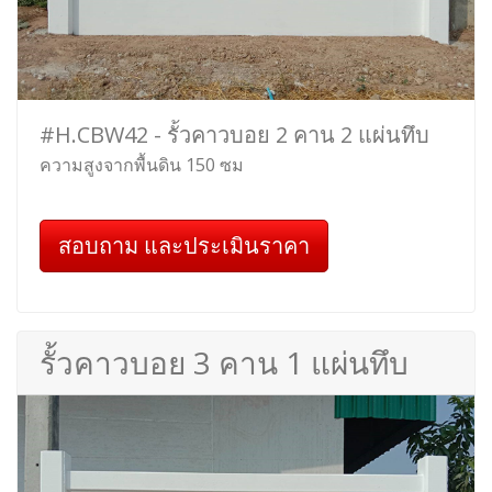
#H.CBW42 - รั้วคาวบอย 2 คาน 2 แผ่นทึบ
ความสูงจากพื้นดิน 150 ซม
สอบถาม และประเมินราคา
รั้วคาวบอย 3 คาน 1 แผ่นทึบ