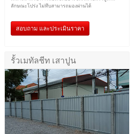
ลักษณะโปร่ง ไม่ทึบสามารถมองผ่านได้
สอบถาม และประเมินราคา
รั้วเมทัลชีท เสาปูน