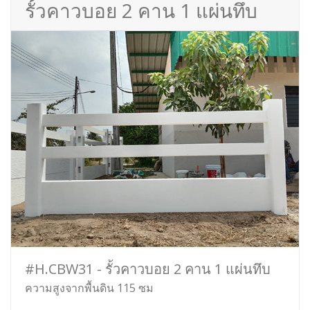
รั้วคาวบอย 2 คาน 1 แผ่นทึบ
#H.CBW31 - รั้วคาวบอย 2 คาน 1 แผ่นทึบ
ความสูงจากพื้นดิน 115 ซม