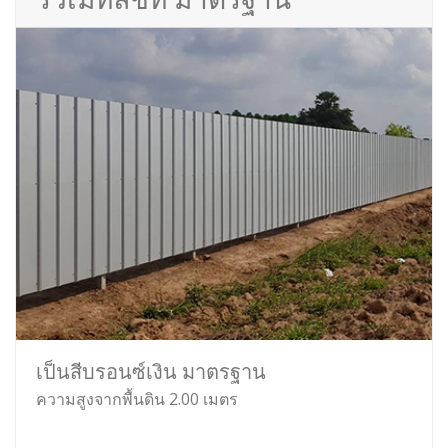
เป็นสีบรอนซ์เงิน มาตรฐาน
ความสูงจากพื้นดิน 2.00 เมตร