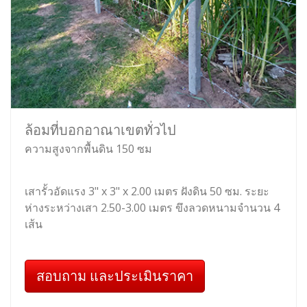
ล้อมที่บอกอาณาเขตทั่วไป
ความสูงจากพื้นดิน 150 ซม
เสารั้วอัดแรง 3" x 3" x 2.00 เมตร ฝังดิน 50 ซม. ระยะ
ห่างระหว่างเสา 2.50-3.00 เมตร ขึงลวดหนามจำนวน 4
เส้น
สอบถาม และประเมินราคา