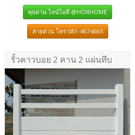
คุยผ่าน ไลน์ไอดี @HORHOME
สายด่วน โทร 081-4674663
รั้วคาวบอย 2 คาน 2 แผ่นทึบ