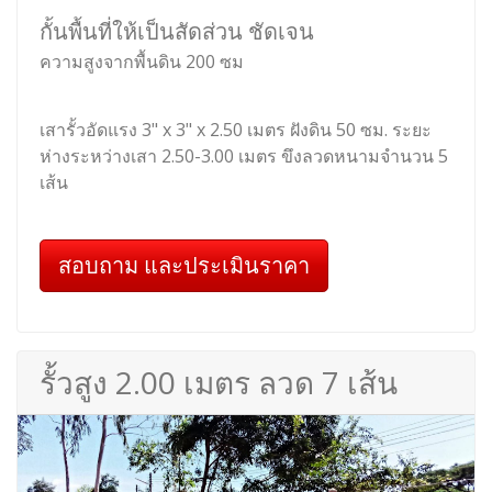
กั้นพื้นที่ให้เป็นสัดส่วน ชัดเจน
ความสูงจากพื้นดิน 200 ซม
เสารั้วอัดแรง 3" x 3" x 2.50 เมตร ฝังดิน 50 ซม. ระยะ
ห่างระหว่างเสา 2.50-3.00 เมตร ขึงลวดหนามจำนวน 5
เส้น
สอบถาม และประเมินราคา
รั้วสูง 2.00 เมตร ลวด 7 เส้น