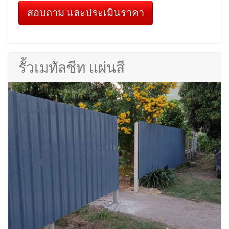
สอบถาม และประเมินราคา
รั้วเมทัลชีท แผ่นสี