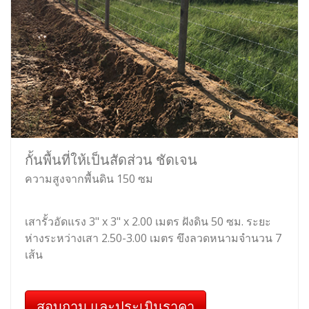
กั้นพื้นที่ให้เป็นสัดส่วน ชัดเจน
ความสูงจากพื้นดิน 150 ซม
เสารั้วอัดแรง 3" x 3" x 2.00 เมตร ฝังดิน 50 ซม. ระยะ
ห่างระหว่างเสา 2.50-3.00 เมตร ขึงลวดหนามจำนวน 7
เส้น
สอบถาม และประเมินราคา