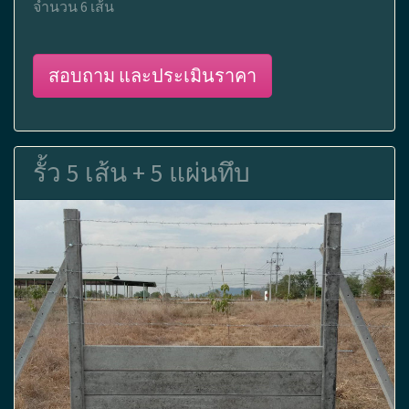
จำนวน 6 เส้น
สอบถาม และประเมินราคา
รั้ว 5 เส้น + 5 แผ่นทึบ