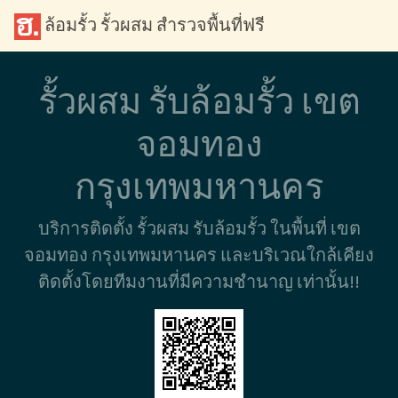
ล้อมรั้ว รั้วผสม สำรวจพื้นที่ฟรี
รั้วผสม รับล้อมรั้ว เขต
จอมทอง
กรุงเทพมหานคร
บริการติดตั้ง รั้วผสม รับล้อมรั้ว ในพื้นที่ เขต
จอมทอง กรุงเทพมหานคร และบริเวณใกล้เคียง
ติดตั้งโดยทีมงานที่มีความชำนาญ เท่านั้น!!