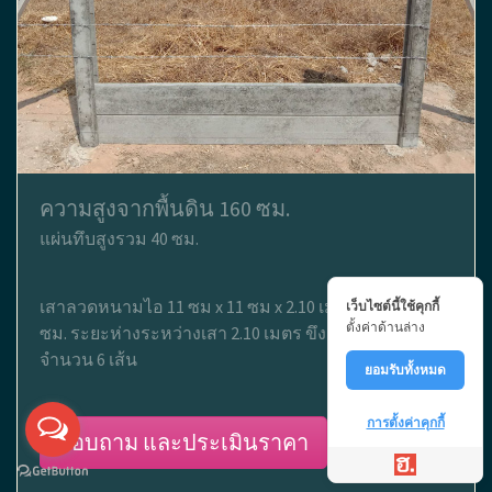
ความสูงจากพื้นดิน 160 ซม.
แผ่นทึบสูงรวม 40 ซม.
เสาลวดหนามไอ 11 ซม x 11 ซม x 2.10 เมตร ฝังดิน 50
เว็บไซต์นี้ใช้คุกกี้
ตั้งค่าด้านล่าง
ซม. ระยะห่างระหว่างเสา 2.10 เมตร ขึงลวดหนาม
จำนวน 6 เส้น
ยอมรับทั้งหมด
การตั้งค่าคุกกี้
สอบถาม และประเมินราคา