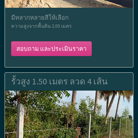
มีหลากหลายสีให้เลือก
ความสูงจากพื้นดิน 2.00 เมตร
สอบถาม และประเมินราคา
รั้วสูง 1.50 เมตร ลวด 4 เส้น