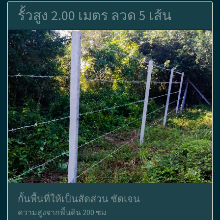
รั้วสูง 2.00 เมตร ลวด 5 เส้น
กั้นพื้นที่ให้เป็นสัดส่วน ชัดเจน
ความสูงจากพื้นดิน 200 ซม