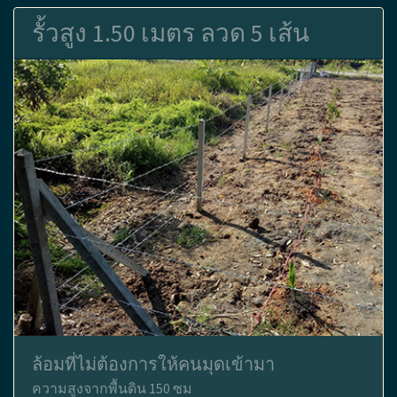
รั้วสูง 1.50 เมตร ลวด 5 เส้น
ล้อมที่ไม่ต้องการให้คนมุดเข้ามา
ความสูงจากพื้นดิน 150 ซม