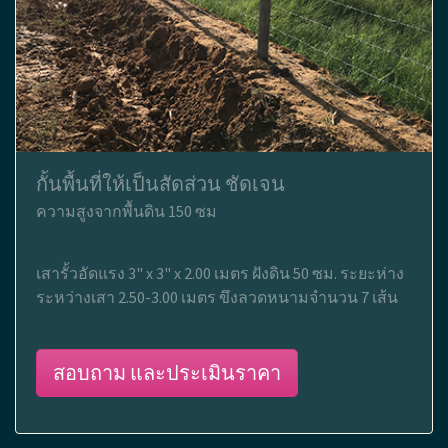
กั้นพื้นที่ให้เป็นสัดส่วน ชัดเจน
ความสูงจากพื้นดิน 150 ซม
เสารั้วอัดแรง 3" x 3" x 2.00 เมตร ฝังดิน 50 ซม. ระยะห่าง
ระหว่างเสา 2.50-3.00 เมตร ขึงลวดหนามจำนวน 7 เส้น
สอบถาม และประเมินราคา