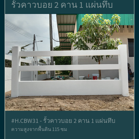
รั้วคาวบอย 2 คาน 1 แผ่นทึบ
#H.CBW31 - รั้วคาวบอย 2 คาน 1 แผ่นทึบ
ความสูงจากพื้นดิน 115 ซม