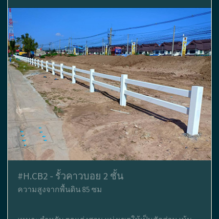
#H.CB2 - รั้วคาวบอย 2 ชั้น
ความสูงจากพื้นดิน 85 ซม