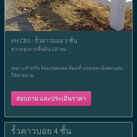
#H.CB3 - รั้วคาวบอย 3 ชั้น
ความสูงจากพื้นดิน 120 ซม
เหมาะสำหรับ ล้อมเขตแดน ล้อมที่ แบ่งเขต เน้นตกแต่ง
ให้สวยงาม
สอบถาม และประเมินราคา
รั้วคาวบอย 4 ชั้น