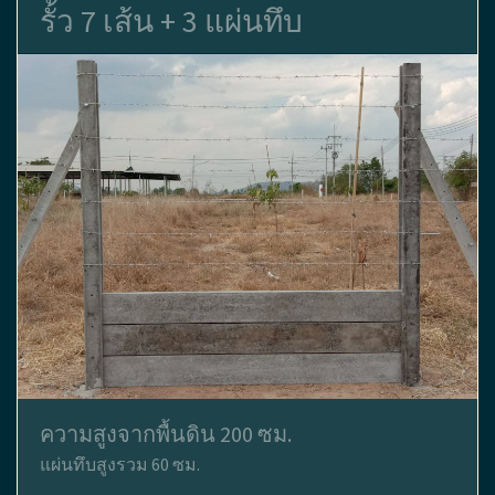
รั้ว 7 เส้น + 3 แผ่นทึบ
ความสูงจากพื้นดิน 200 ซม.
แผ่นทึบสูงรวม 60 ซม.