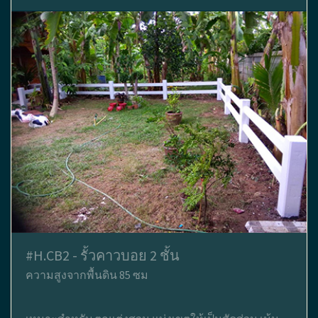
#H.CB2 - รั้วคาวบอย 2 ชั้น
ความสูงจากพื้นดิน 85 ซม