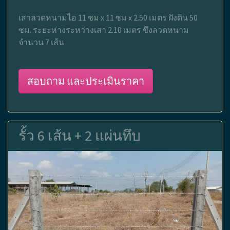
เสาลวดหนามไอ 11 ซม x 11 ซม x 2.50 เมตร ฝังดิน 50
ซม. ระยะห่างระหว่างเสา 2.10 เมตร ขึงลวดหนาม
จำนวน 7 เส้น
สอบถาม และประเมินราคา
รั้ว 6 เส้น + 2 แผ่นทึบ