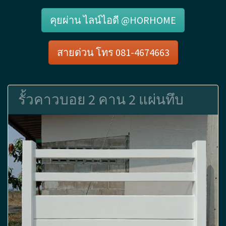
คุยผ่าน ไลน์ไอดี @HORHOME
สายด่วน โทร 081-4674663
รั้วคาวบอย 2 คาน 2 แผ่นทึบ