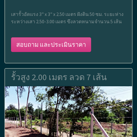
เสารั้วอัดแรง 3" x 3" x 2.50 เมตร ฝังดิน 50 ซม. ระยะห่าง
ระหว่างเสา 2.50-3.00 เมตร ขึงลวดหนามจำนวน 5 เส้น
สอบถาม และประเมินราคา
รั้วสูง 2.00 เมตร ลวด 7 เส้น