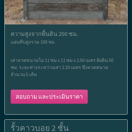
ความสูงจากพื้นดิน 200 ซม.
แผ่นทึบสูงรวม 100 ซม.
เสาลวดหนามไอ 11 ซม x 11 ซม x 2.50 เมตร ฝังดิน 50
ซม. ระยะห่างระหว่างเสา 2.10 เมตร ขึงลวดหนาม
จำนวน 5 เส้น
สอบถาม และประเมินราคา
รั้วคาวบอย 2 ชั้น