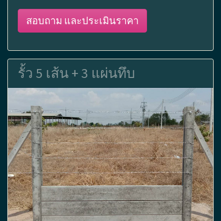
สอบถาม และประเมินราคา
รั้ว 5 เส้น + 3 แผ่นทึบ