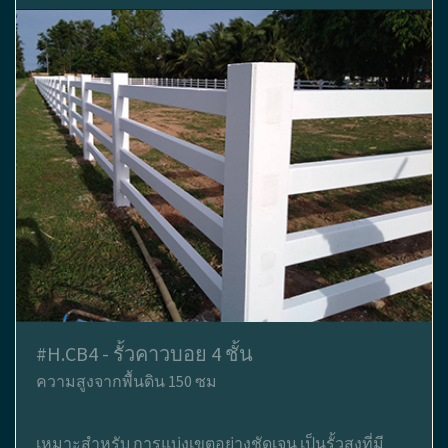
#H.CB4 - รั้วคาวบอย 4 ชั้น
ความสูงจากพื้นดิน 150 ซม
เหมาะสำหรับ การแบ่งเขตอย่างชัดเจน เป็นรั้วสูงที่มี