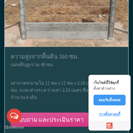
ความสูงจากพื้นดิน 160 ซม.
แผ่นทึบสูงรวม 40 ซม.
เสาลวดหนามไอ 11 ซม x 11 ซม x 2.10 เมตร ฝังดิน 50
เว็บไซต์นี้ใช้คุกกี้
ตั้งค่าด้านล่าง
ซม. ระยะห่างระหว่างเสา 2.10 เมตร ขึงลวดหนาม
จำนวน 6 เส้น
ยอมรับทั้งหมด
การตั้งค่าคุกกี้
สอบถาม และประเมินราคา