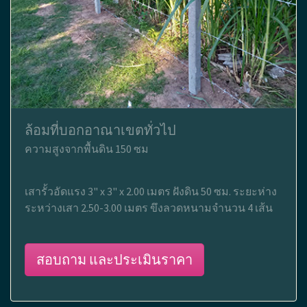
ล้อมที่บอกอาณาเขตทั่วไป
ความสูงจากพื้นดิน 150 ซม
เสารั้วอัดแรง 3" x 3" x 2.00 เมตร ฝังดิน 50 ซม. ระยะห่าง
ระหว่างเสา 2.50-3.00 เมตร ขึงลวดหนามจำนวน 4 เส้น
สอบถาม และประเมินราคา