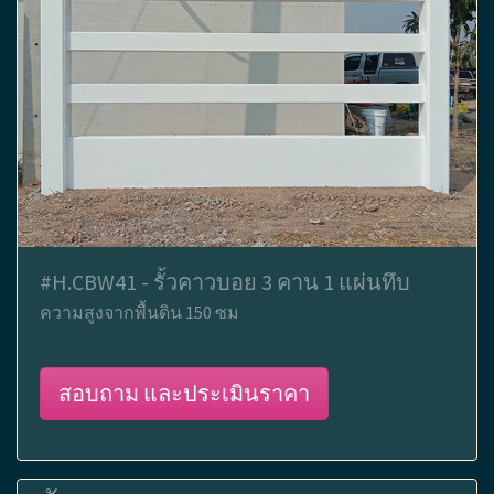
#H.CBW41 - รั้วคาวบอย 3 คาน 1 แผ่นทึบ
ความสูงจากพื้นดิน 150 ซม
สอบถาม และประเมินราคา