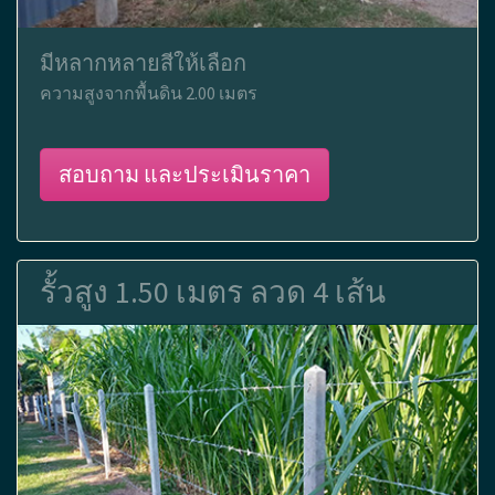
มีหลากหลายสีให้เลือก
ความสูงจากพื้นดิน 2.00 เมตร
สอบถาม และประเมินราคา
รั้วสูง 1.50 เมตร ลวด 4 เส้น