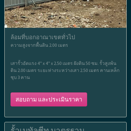
ล้อมที่บอกอาณาเขตทั่วไป
ความสูงจากพื้นดิน 2.00 เมตร
เสารั้วอัดแรง 4" x 4" x 2.50 เมตร ฝังดิน 50 ซม. รั้วสูงพ้น
ดิน 2.00 เมตร ระยะห่างระหว่างเสา 2.50 เมตร คานเหล็ก
ชุบ 3 คาน
สอบถาม และประเมินราคา
รั้วเมทัลชีท มาตรฐาน