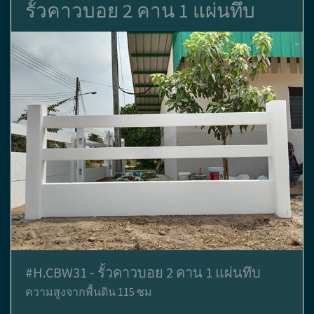
รั้วคาวบอย 2 คาน 1 แผ่นทึบ
#H.CBW31 - รั้วคาวบอย 2 คาน 1 แผ่นทึบ
ความสูงจากพื้นดิน 115 ซม