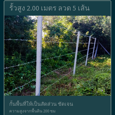
รั้วสูง 2.00 เมตร ลวด 5 เส้น
กั้นพื้นที่ให้เป็นสัดส่วน ชัดเจน
ความสูงจากพื้นดิน 200 ซม