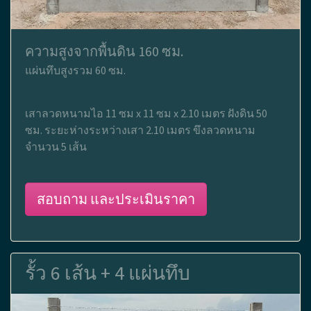
ความสูงจากพื้นดิน 160 ซม.
แผ่นทึบสูงรวม 60 ซม.
เสาลวดหนามไอ 11 ซม x 11 ซม x 2.10 เมตร ฝังดิน 50
ซม. ระยะห่างระหว่างเสา 2.10 เมตร ขึงลวดหนาม
จำนวน 5 เส้น
สอบถาม และประเมินราคา
รั้ว 6 เส้น + 4 แผ่นทึบ