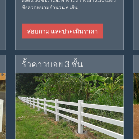
ขึงลวดหนามจำนวน 6 เส้น
สอบถาม และประเมินราคา
รั้วคาวบอย 3 ชั้น