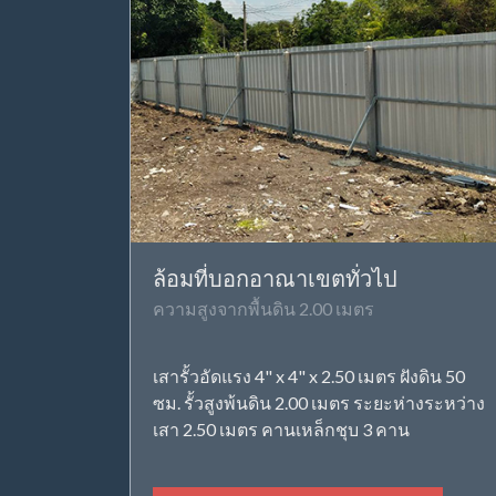
ล้อมที่บอกอาณาเขตทั่วไป
ความสูงจากพื้นดิน 2.00 เมตร
เสารั้วอัดแรง 4" x 4" x 2.50 เมตร ฝังดิน 50
ซม. รั้วสูงพ้นดิน 2.00 เมตร ระยะห่างระหว่าง
เสา 2.50 เมตร คานเหล็กชุบ 3 คาน