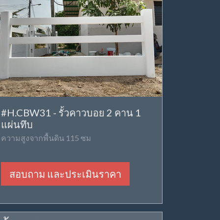
#H.CBW31 - รั้วคาวบอย 2 คาน 1
แผ่นทึบ
ความสูงจากพื้นดิน 115 ซม
สอบถาม และประเมินราคา