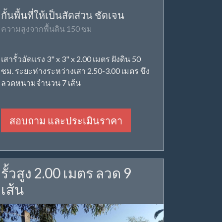
กั้นพื้นที่ให้เป็นสัดส่วน ชัดเจน
ความสูงจากพื้นดิน 150 ซม
เสารั้วอัดแรง 3" x 3" x 2.00 เมตร ฝังดิน 50
ซม. ระยะห่างระหว่างเสา 2.50-3.00 เมตร ขึง
ลวดหนามจำนวน 7 เส้น
สอบถาม และประเมินราคา
รั้วสูง 2.00 เมตร ลวด 9
เส้น