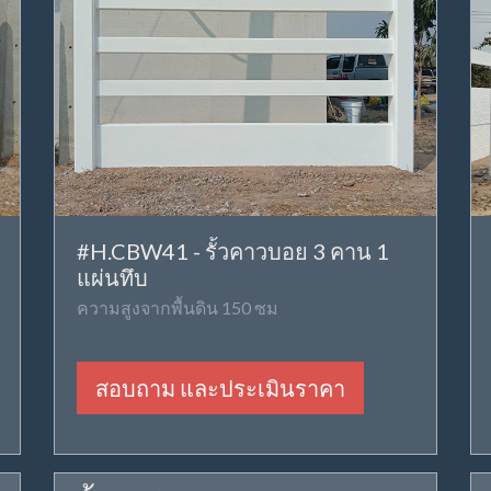
#H.CBW41 - รั้วคาวบอย 3 คาน 1
แผ่นทึบ
ความสูงจากพื้นดิน 150 ซม
สอบถาม และประเมินราคา