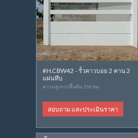
#H.CBW42 - รั้วคาวบอย 2 คาน 2
แผ่นทึบ
ความสูงจากพื้นดิน 150 ซม
สอบถาม และประเมินราคา