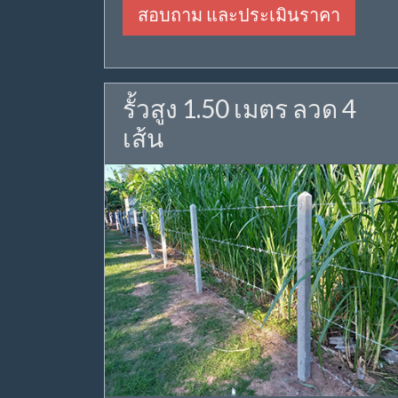
สอบถาม และประเมินราคา
รั้วสูง 1.50 เมตร ลวด 4
เส้น