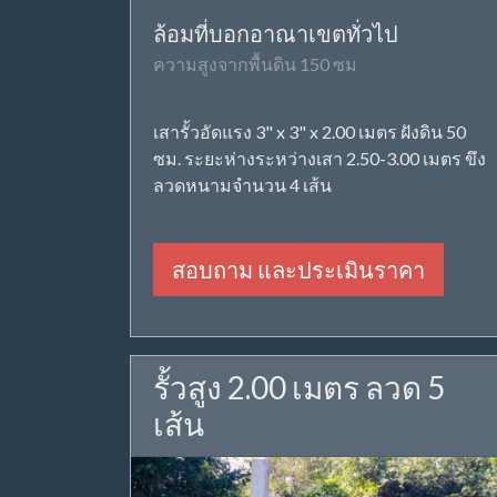
ล้อมที่บอกอาณาเขตทั่วไป
ความสูงจากพื้นดิน 150 ซม
เสารั้วอัดแรง 3" x 3" x 2.00 เมตร ฝังดิน 50
ซม. ระยะห่างระหว่างเสา 2.50-3.00 เมตร ขึง
ลวดหนามจำนวน 4 เส้น
สอบถาม และประเมินราคา
รั้วสูง 2.00 เมตร ลวด 5
เส้น