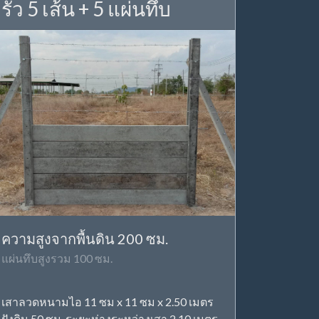
รั้ว 5 เส้น + 5 แผ่นทึบ
ความสูงจากพื้นดิน 200 ซม.
แผ่นทึบสูงรวม 100 ซม.
เสาลวดหนามไอ 11 ซม x 11 ซม x 2.50 เมตร
ฝังดิน 50 ซม. ระยะห่างระหว่างเสา 2.10 เมตร