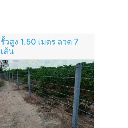
รั้วสูง 1.50 เมตร ลวด 7
เส้น