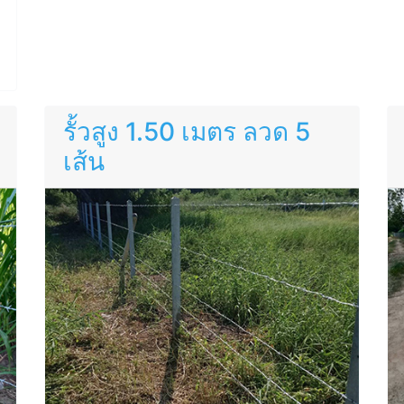
รั้วสูง 1.50 เมตร ลวด 5
เส้น