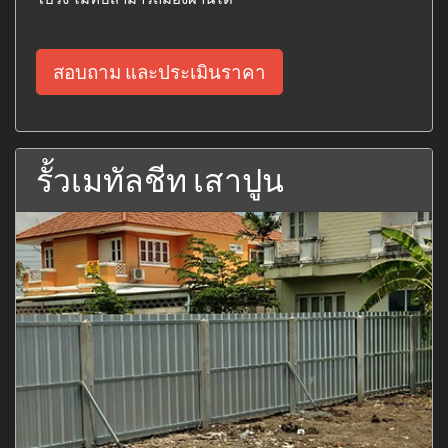
สอบถาม และประเมินราคา
รั้วเมทัลชีท เสาปูน