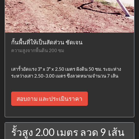
กั้นพื้นที่ให้เป็นสัดส่วน ชัดเจน
ความสูงจากพื้นดิน 200 ซม
เสารั้วอัดแรง 3" x 3" x 2.50 เมตร ฝังดิน 50 ซม. ระยะห่าง
ระหว่างเสา 2.50-3.00 เมตร ขึงลวดหนามจำนวน 7 เส้น
สอบถาม และประเมินราคา
รั้วสูง 2.00 เมตร ลวด 9 เส้น