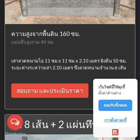
ความสูงจากพื้นดิน 160 ซม.
แผ่นทึบสูงรวม 40 ซม.
เสาลวดหนามไอ 11 ซม x 11 ซม x 2.10 เมตร ฝังดิน 50 ซม.
ระยะห่างระหว่างเสา 2.10 เมตร ขึงลวดหนามจำนวน 6 เส้น
เว็บไซต์นี้ใช้คุกกี้
สอบถาม และประเมินราคา
ตั้งค่าด้านล่าง
ยอมรับทั้งหมด
การตั้งค่าคุกกี้
รั้ว 8 เส้น + 2 แผ่นทึบ