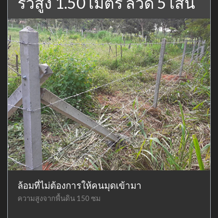
รั้วสูง 1.50 เมตร ลวด 5 เส้น
ล้อมที่ไม่ต้องการให้คนมุดเข้ามา
ความสูงจากพื้นดิน 150 ซม