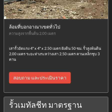
ล้อมที่บอกอาณาเขตทั่วไป
ความสูงจากพื้นดิน 2.00 เมตร
เสารั้วอัดแรง 4" x 4" x 2.50 เมตร ฝังดิน 50 ซม. รั้วสูงพ้นดิน
2.00 เมตร ระยะห่างระหว่างเสา 2.50 เมตร คานเหล็กชุบ 3
คาน
สอบถาม และประเมินราคา
รั้วเมทัลชีท มาตรฐาน