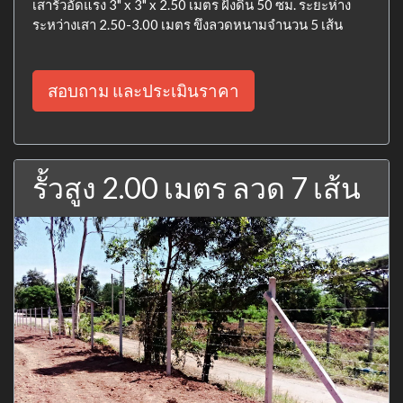
เสารั้วอัดแรง 3" x 3" x 2.50 เมตร ฝังดิน 50 ซม. ระยะห่าง
ระหว่างเสา 2.50-3.00 เมตร ขึงลวดหนามจำนวน 5 เส้น
สอบถาม และประเมินราคา
รั้วสูง 2.00 เมตร ลวด 7 เส้น