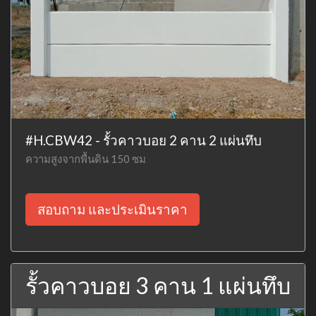
#H.CBW42 - รั้วคาวบอย 2 คาน 2 แผ่นทึบ
ความสูงจากพื้นดิน 150 ซม
สอบถาม และประเมินราคา
รั้วคาวบอย 3 คาน 1 แผ่นทึบ