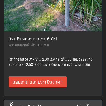
ล้อมที่บอกอาณาเขตทั่วไป
ความสูงจากพื้นดิน 150 ซม
เสารั้วอัดแรง 3" x 3" x 2.00 เมตร ฝังดิน 50 ซม. ระยะห่าง
ระหว่างเสา 2.50-3.00 เมตร ขึงลวดหนามจำนวน 4 เส้น
สอบถาม และประเมินราคา