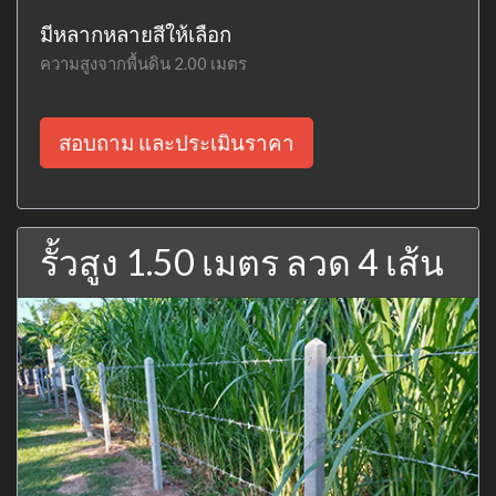
มีหลากหลายสีให้เลือก
ความสูงจากพื้นดิน 2.00 เมตร
สอบถาม และประเมินราคา
รั้วสูง 1.50 เมตร ลวด 4 เส้น