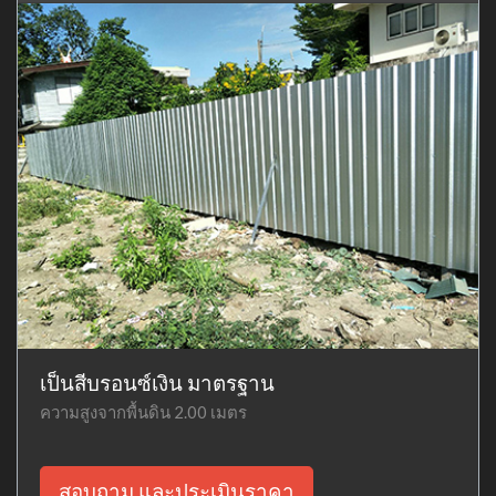
เป็นสีบรอนซ์เงิน มาตรฐาน
ความสูงจากพื้นดิน 2.00 เมตร
สอบถาม และประเมินราคา