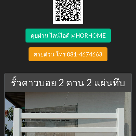
คุยผ่าน ไลน์ไอดี @HORHOME
สายด่วน โทร 081-4674663
รั้วคาวบอย 2 คาน 2 แผ่นทึบ