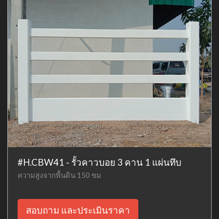
#H.CBW41 - รั้วคาวบอย 3 คาน 1 แผ่นทึบ
ความสูงจากพื้นดิน 150 ซม
สอบถาม และประเมินราคา