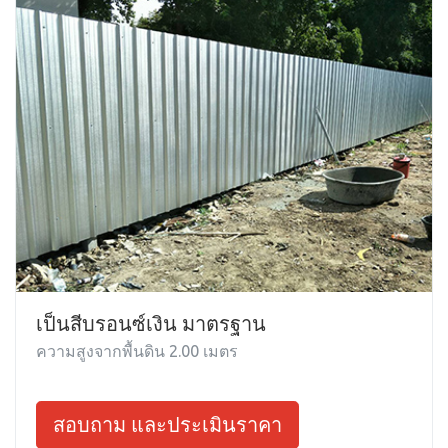
เป็นสีบรอนซ์เงิน มาตรฐาน
ความสูงจากพื้นดิน 2.00 เมตร
สอบถาม และประเมินราคา