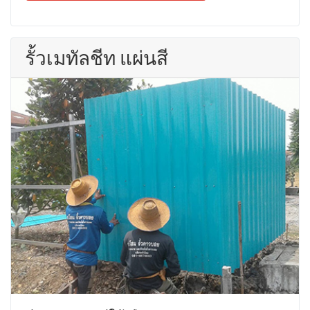
รั้วเมทัลชีท แผ่นสี