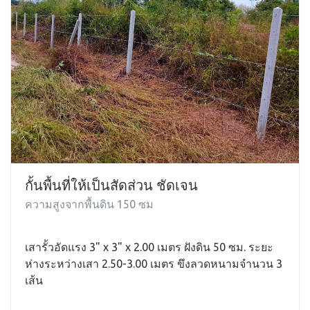
กั้นพื้นที่ให้เป็นสัดส่วน ชัดเจน
ความสูงจากพื้นดิน 150 ซม
เสารั้วอัดแรง 3" x 3" x 2.00 เมตร ฝังดิน 50 ซม. ระยะ
ห่างระหว่างเสา 2.50-3.00 เมตร ขึงลวดหนามจำนวน 3
เส้น