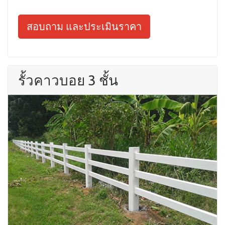
สอบถาม และประเมินราคา
รั้วคาวบอย 3 ชั้น