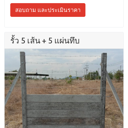
สอบถาม และประเมินราคา
รั้ว 5 เส้น + 5 แผ่นทึบ