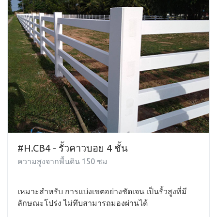
#H.CB4 - รั้วคาวบอย 4 ชั้น
ความสูงจากพื้นดิน 150 ซม
เหมาะสำหรับ การแบ่งเขตอย่างชัดเจน เป็นรั้วสูงที่มี
ลักษณะโปร่ง ไม่ทึบสามารถมองผ่านได้