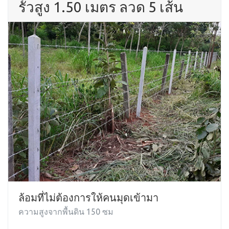
รั้วสูง 1.50 เมตร ลวด 5 เส้น
ล้อมที่ไม่ต้องการให้คนมุดเข้ามา
ความสูงจากพื้นดิน 150 ซม