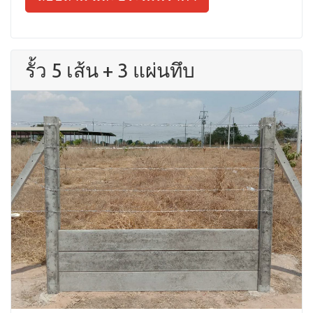
รั้ว 5 เส้น + 3 แผ่นทึบ