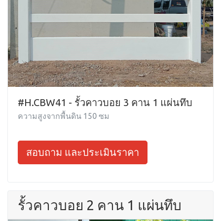
#H.CBW41 - รั้วคาวบอย 3 คาน 1 แผ่นทึบ
ความสูงจากพื้นดิน 150 ซม
สอบถาม และประเมินราคา
รั้วคาวบอย 2 คาน 1 แผ่นทึบ