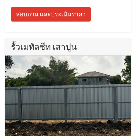
สอบถาม และประเมินราคา
รั้วเมทัลชีท เสาปูน