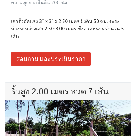
ความสูงจากพื้นดิน 200 ซม
เสารั้วอัดแรง 3" x 3" x 2.50 เมตร ฝังดิน 50 ซม. ระยะ
ห่างระหว่างเสา 2.50-3.00 เมตร ขึงลวดหนามจำนวน 5
เส้น
สอบถาม และประเมินราคา
รั้วสูง 2.00 เมตร ลวด 7 เส้น