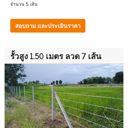
จำนวน 5 เส้น
สอบถาม และประเมินราคา
รั้วสูง 1.50 เมตร ลวด 7 เส้น