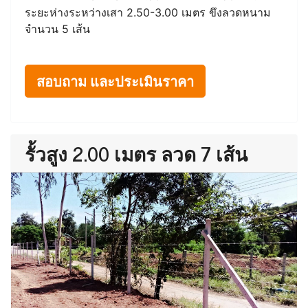
ระยะห่างระหว่างเสา 2.50-3.00 เมตร ขึงลวดหนาม
จำนวน 5 เส้น
สอบถาม และประเมินราคา
รั้วสูง 2.00 เมตร ลวด 7 เส้น