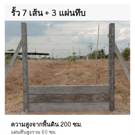
รั้ว 7 เส้น + 3 แผ่นทึบ
ความสูงจากพื้นดิน 200 ซม.
แผ่นทึบสูงรวม 60 ซม.