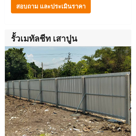
สอบถาม และประเมินราคา
รั้วเมทัลชีท เสาปูน