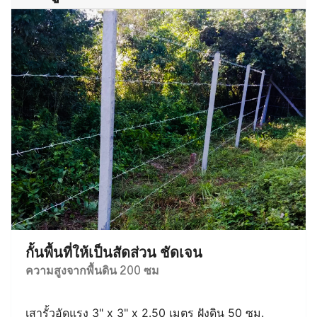
กั้นพื้นที่ให้เป็นสัดส่วน ชัดเจน
ความสูงจากพื้นดิน 200 ซม
เสารั้วอัดแรง 3" x 3" x 2.50 เมตร ฝังดิน 50 ซม.