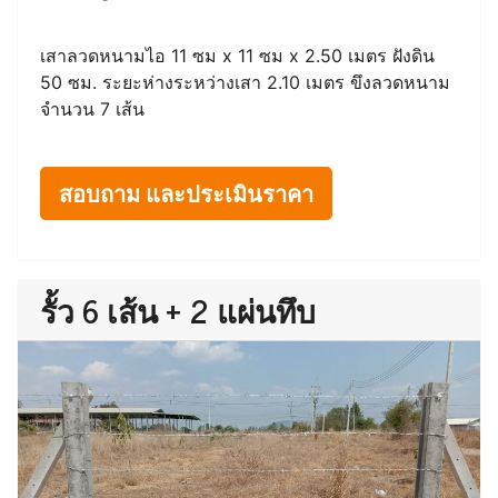
เสาลวดหนามไอ 11 ซม x 11 ซม x 2.50 เมตร ฝังดิน
50 ซม. ระยะห่างระหว่างเสา 2.10 เมตร ขึงลวดหนาม
จำนวน 7 เส้น
สอบถาม และประเมินราคา
รั้ว 6 เส้น + 2 แผ่นทึบ