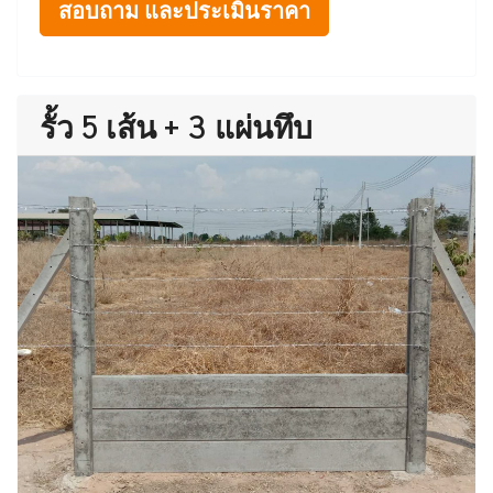
สอบถาม และประเมินราคา
รั้ว 5 เส้น + 3 แผ่นทึบ