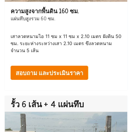
ความสูงจากพื้นดิน 160 ซม.
แผ่นทึบสูงรวม 60 ซม.
เสาลวดหนามไอ 11 ซม x 11 ซม x 2.10 เมตร ฝังดิน 50
ซม. ระยะห่างระหว่างเสา 2.10 เมตร ขึงลวดหนาม
จำนวน 5 เส้น
สอบถาม และประเมินราคา
รั้ว 6 เส้น + 4 แผ่นทึบ