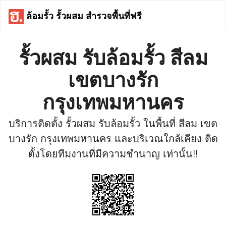
ล้อมรั้ว รั้วผสม สำรวจพื้นที่ฟรี
รั้วผสม รับล้อมรั้ว สีลม
เขตบางรัก
กรุงเทพมหานคร
บริการติดตั้ง รั้วผสม รับล้อมรั้ว ในพื้นที่ สีลม เขต
บางรัก กรุงเทพมหานคร และบริเวณใกล้เคียง ติด
ตั้งโดยทีมงานที่มีความชำนาญ เท่านั้น!!