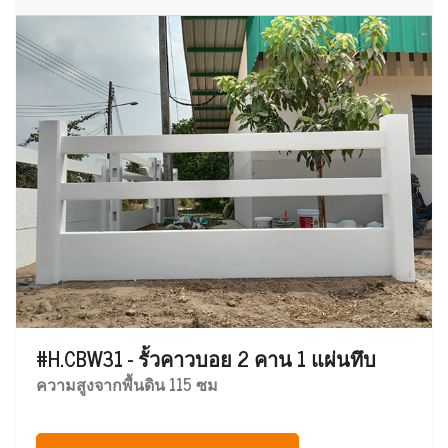
#H.CBW31 - รั้วคาวบอย 2 คาน 1 แผ่นทึบ
ความสูงจากพื้นดิน 115 ซม