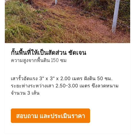
กั้นพื้นที่ให้เป็นสัดส่วน ชัดเจน
ความสูงจากพื้นดิน 150 ซม
เสารั้วอัดแรง 3" x 3" x 2.00 เมตร ฝังดิน 50 ซม.
ระยะห่างระหว่างเสา 2.50-3.00 เมตร ขึงลวดหนาม
จำนวน 3 เส้น
สอบถาม และประเมินราคา