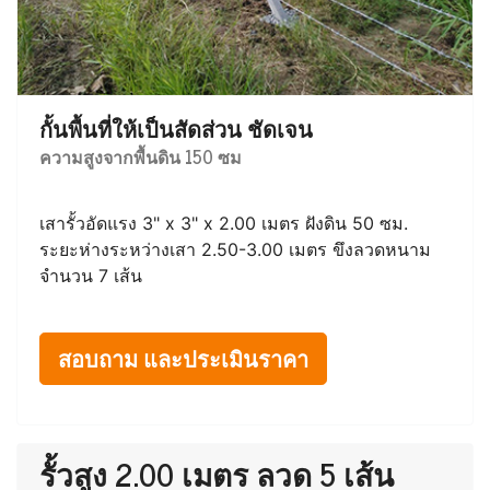
กั้นพื้นที่ให้เป็นสัดส่วน ชัดเจน
ความสูงจากพื้นดิน 150 ซม
เสารั้วอัดแรง 3" x 3" x 2.00 เมตร ฝังดิน 50 ซม.
ระยะห่างระหว่างเสา 2.50-3.00 เมตร ขึงลวดหนาม
จำนวน 7 เส้น
สอบถาม และประเมินราคา
รั้วสูง 2.00 เมตร ลวด 5 เส้น