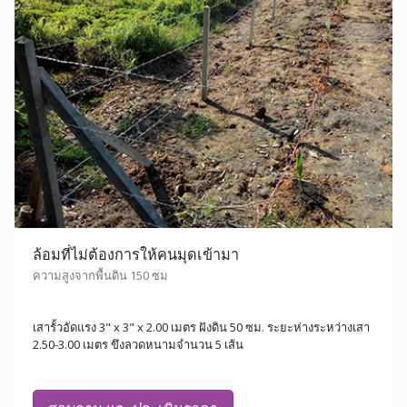
ล้อมที่ไม่ต้องการให้คนมุดเข้ามา
ความสูงจากพื้นดิน 150 ซม
เสารั้วอัดแรง 3" x 3" x 2.00 เมตร ฝังดิน 50 ซม. ระยะห่างระหว่างเสา
2.50-3.00 เมตร ขึงลวดหนามจำนวน 5 เส้น