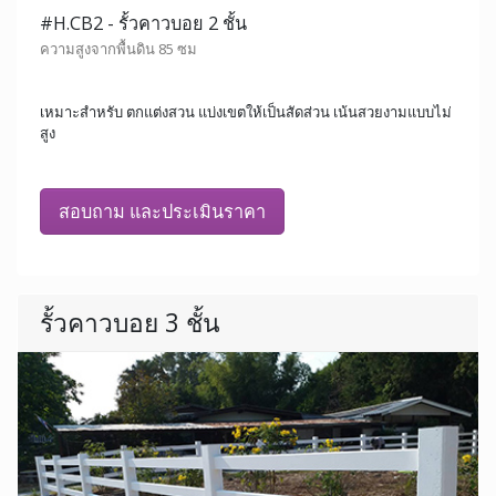
#H.CB2 - รั้วคาวบอย 2 ชั้น
ความสูงจากพื้นดิน 85 ซม
เหมาะสำหรับ ตกแต่งสวน แบ่งเขตให้เป็นสัดส่วน เน้นสวยงามแบบไม่
สูง
สอบถาม และประเมินราคา
รั้วคาวบอย 3 ชั้น