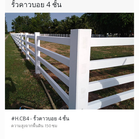
รั้วคาวบอย 4 ชั้น
#H.CB4 - รั้วคาวบอย 4 ชั้น
ความสูงจากพื้นดิน 150 ซม