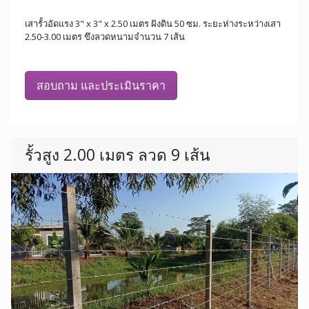
เสารั้วอัดแรง 3" x 3" x 2.50 เมตร ฝังดิน 50 ซม. ระยะห่างระหว่างเสา
2.50-3.00 เมตร ขึงลวดหนามจำนวน 7 เส้น
สอบถาม และประเมินราคา
รั้วสูง 2.00 เมตร ลวด 9 เส้น