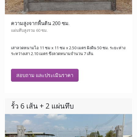
ความสูงจากพื้นดิน 200 ซม.
แผ่นทึบสูงรวม 60 ซม.
เสาลวดหนามไอ 11 ซม x 11 ซม x 2.50 เมตร ฝังดิน 50 ซม. ระยะห่าง
ระหว่างเสา 2.10 เมตร ขึงลวดหนามจำนวน 7 เส้น
สอบถาม และประเมินราคา
รั้ว 6 เส้น + 2 แผ่นทึบ