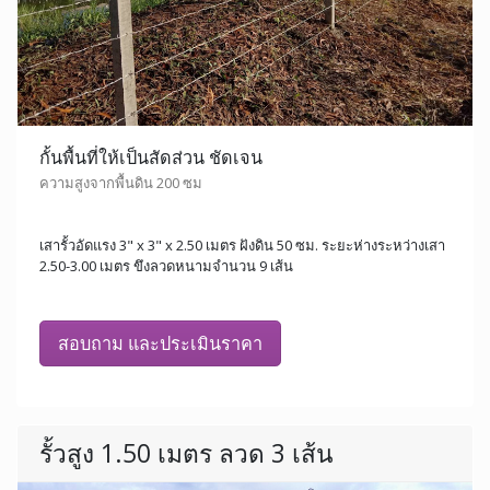
กั้นพื้นที่ให้เป็นสัดส่วน ชัดเจน
ความสูงจากพื้นดิน 200 ซม
เสารั้วอัดแรง 3" x 3" x 2.50 เมตร ฝังดิน 50 ซม. ระยะห่างระหว่างเสา
2.50-3.00 เมตร ขึงลวดหนามจำนวน 9 เส้น
สอบถาม และประเมินราคา
รั้วสูง 1.50 เมตร ลวด 3 เส้น