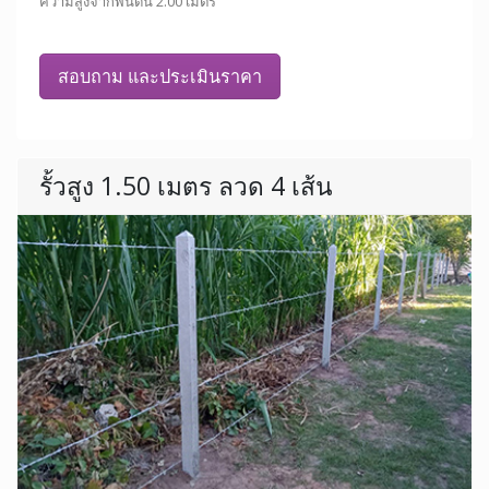
ความสูงจากพื้นดิน 2.00 เมตร
สอบถาม และประเมินราคา
รั้วสูง 1.50 เมตร ลวด 4 เส้น