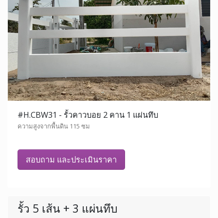
#H.CBW31 - รั้วคาวบอย 2 คาน 1 แผ่นทึบ
ความสูงจากพื้นดิน 115 ซม
สอบถาม และประเมินราคา
รั้ว 5 เส้น + 3 แผ่นทึบ