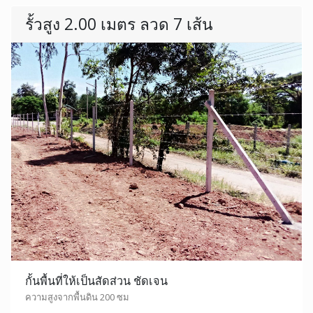
รั้วสูง 2.00 เมตร ลวด 7 เส้น
กั้นพื้นที่ให้เป็นสัดส่วน ชัดเจน
ความสูงจากพื้นดิน 200 ซม