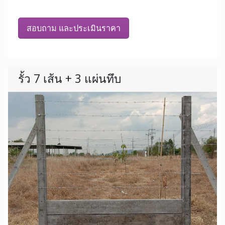
สอบถาม และประเมินราคา
รั้ว 7 เส้น + 3 แผ่นทึบ