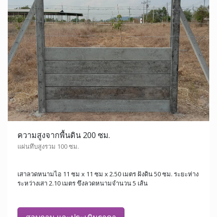
ความสูงจากพื้นดิน 200 ซม.
แผ่นทึบสูงรวม 100 ซม.
เสาลวดหนามไอ 11 ซม x 11 ซม x 2.50 เมตร ฝังดิน 50 ซม. ระยะห่าง
ระหว่างเสา 2.10 เมตร ขึงลวดหนามจำนวน 5 เส้น