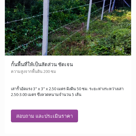
กั้นพื้นที่ให้เป็นสัดส่วน ชัดเจน
ความสูงจากพื้นดิน 200 ซม
เสารั้วอัดแรง 3" x 3" x 2.50 เมตร ฝังดิน 50 ซม. ระยะห่างระหว่างเสา
2.50-3.00 เมตร ขึงลวดหนามจำนวน 5 เส้น
สอบถาม และประเมินราคา