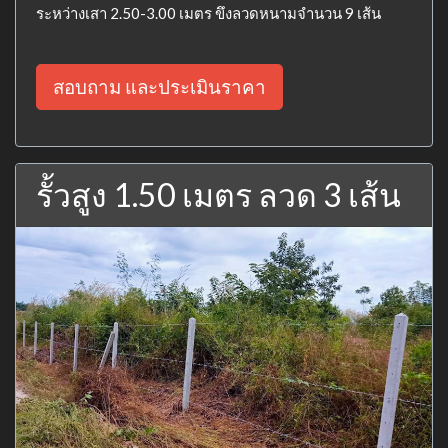
ระหว่างเสา 2.50-3.00 เมตร ขึงลวดหนามจำนวน 9 เส้น
สอบถาม และประเมินราคา
รั้วสูง 1.50 เมตร ลวด 3 เส้น