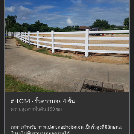
#H.CB4 - รั้วคาวบอย 4 ชั้น
ความสูงจากพื้นดิน 150 ซม
เหมาะสำหรับ การแบ่งเขตอย่างชัดเจน เป็นรั้วสูงที่มีลักษณะ
โปร่ง ไม่ทึบสามารถมองผ่านได้