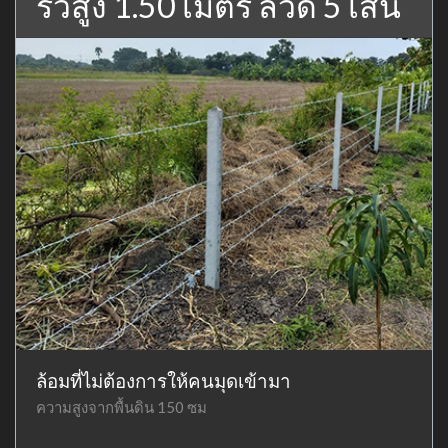
รั้วสูง 1.50 เมตร ลวด 5 เส้น
ล้อมที่ไม่ต้องการให้คนมุดเข้ามา
ความสูงจากพื้นดิน 150 ซม