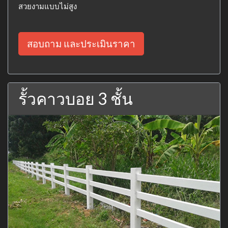
สวยงามแบบไม่สูง
สอบถาม และประเมินราคา
รั้วคาวบอย 3 ชั้น