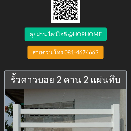
คุยผ่าน ไลน์ไอดี @HORHOME
สายด่วน โทร 081-4674663
รั้วคาวบอย 2 คาน 2 แผ่นทึบ