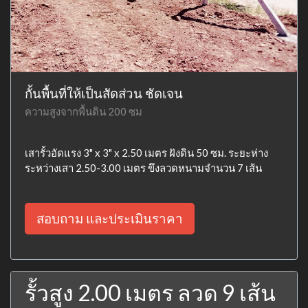
กั้นพื้นที่ให้เป็นสัดส่วน ชัดเจน
ความสูงจากพื้นดิน 200 ซม
เสารั้วอัดแรง 3" x 3" x 2.50 เมตร ฝังดิน 50 ซม. ระยะห่าง
ระหว่างเสา 2.50-3.00 เมตร ขึงลวดหนามจำนวน 7 เส้น
สอบถาม และประเมินราคา
รั้วสูง 2.00 เมตร ลวด 9 เส้น