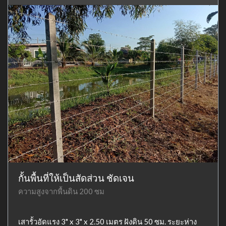
กั้นพื้นที่ให้เป็นสัดส่วน ชัดเจน
ความสูงจากพื้นดิน 200 ซม
เสารั้วอัดแรง 3" x 3" x 2.50 เมตร ฝังดิน 50 ซม. ระยะห่าง