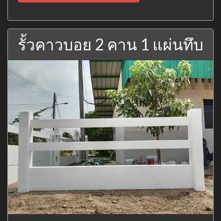
รั้วคาวบอย 2 คาน 1 แผ่นทึบ