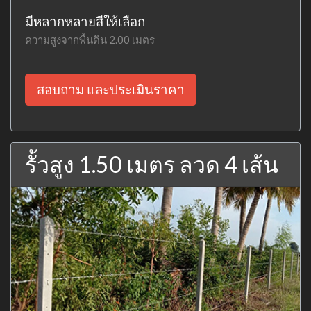
มีหลากหลายสีให้เลือก
ความสูงจากพื้นดิน 2.00 เมตร
สอบถาม และประเมินราคา
รั้วสูง 1.50 เมตร ลวด 4 เส้น