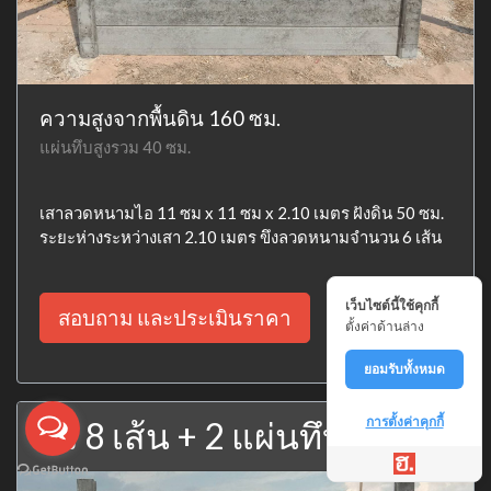
ความสูงจากพื้นดิน 160 ซม.
แผ่นทึบสูงรวม 40 ซม.
เสาลวดหนามไอ 11 ซม x 11 ซม x 2.10 เมตร ฝังดิน 50 ซม.
ระยะห่างระหว่างเสา 2.10 เมตร ขึงลวดหนามจำนวน 6 เส้น
เว็บไซต์นี้ใช้คุกกี้
สอบถาม และประเมินราคา
ตั้งค่าด้านล่าง
ยอมรับทั้งหมด
การตั้งค่าคุกกี้
รั้ว 8 เส้น + 2 แผ่นทึบ