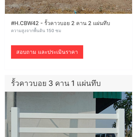
#H.CBW42 - รั้วคาวบอย 2 คาน 2 แผ่นทึบ
ความสูงจากพื้นดิน 150 ซม
สอบถาม และประเมินราคา
รั้วคาวบอย 3 คาน 1 แผ่นทึบ