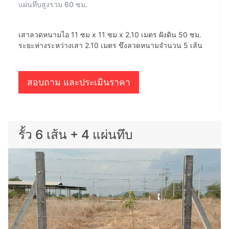
แผ่นทึบสูงรวม 60 ซม.
เสาลวดหนามไอ 11 ซม x 11 ซม x 2.10 เมตร ฝังดิน 50 ซม.
ระยะห่างระหว่างเสา 2.10 เมตร ขึงลวดหนามจำนวน 5 เส้น
สอบถาม และประเมินราคา
รั้ว 6 เส้น + 4 แผ่นทึบ