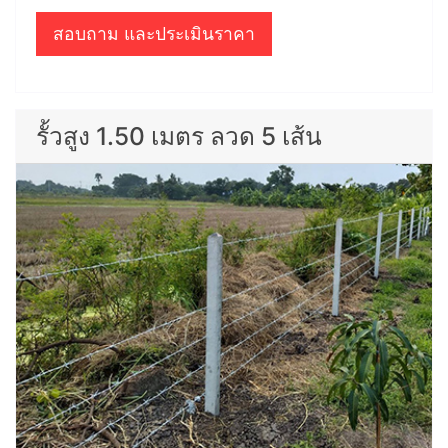
สอบถาม และประเมินราคา
รั้วสูง 1.50 เมตร ลวด 5 เส้น