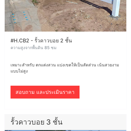
#H.CB2 - รั้วคาวบอย 2 ชั้น
ความสูงจากพื้นดิน 85 ซม
เหมาะสำหรับ ตกแต่งสวน แบ่งเขตให้เป็นสัดส่วน เน้นสวยงาม
แบบไม่สูง
สอบถาม และประเมินราคา
รั้วคาวบอย 3 ชั้น