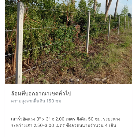
ล้อมที่บอกอาณาเขตทั่วไป
ความสูงจากพื้นดิน 150 ซม
เสารั้วอัดแรง 3" x 3" x 2.00 เมตร ฝังดิน 50 ซม. ระยะห่าง
ระหว่างเสา 2.50-3.00 เมตร ขึงลวดหนามจำนวน 4 เส้น