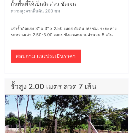
กั้นพื้นที่ให้เป็นสัดส่วน ชัดเจน
ความสูงจากพื้นดิน 200 ซม
เสารั้วอัดแรง 3" x 3" x 2.50 เมตร ฝังดิน 50 ซม. ระยะห่าง
ระหว่างเสา 2.50-3.00 เมตร ขึงลวดหนามจำนวน 5 เส้น
สอบถาม และประเมินราคา
รั้วสูง 2.00 เมตร ลวด 7 เส้น