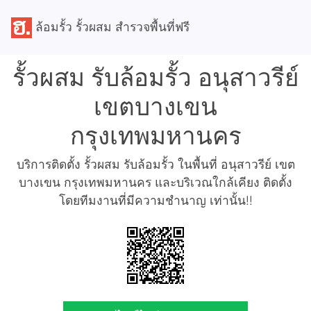
ล้อมรั้ว รั้วผสม สำรวจพื้นที่ฟรี
รั้วผสม รับล้อมรั้ว อนุสาวรีย์
เขตบางเขน
กรุงเทพมหานคร
บริการติดตั้ง รั้วผสม รับล้อมรั้ว ในพื้นที่ อนุสาวรีย์ เขต
บางเขน กรุงเทพมหานคร และบริเวณใกล้เคียง ติดตั้ง
โดยทีมงานที่มีความชำนาญ เท่านั้น!!