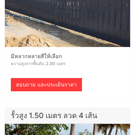
มีหลากหลายสีให้เลือก
ความสูงจากพื้นดิน 2.00 เมตร
สอบถาม และประเมินราคา
รั้วสูง 1.50 เมตร ลวด 4 เส้น