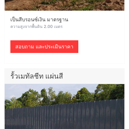
เป็นสีบรอนซ์เงิน มาตรฐาน
ความสูงจากพื้นดิน 2.00 เมตร
สอบถาม และประเมินราคา
รั้วเมทัลชีท แผ่นสี