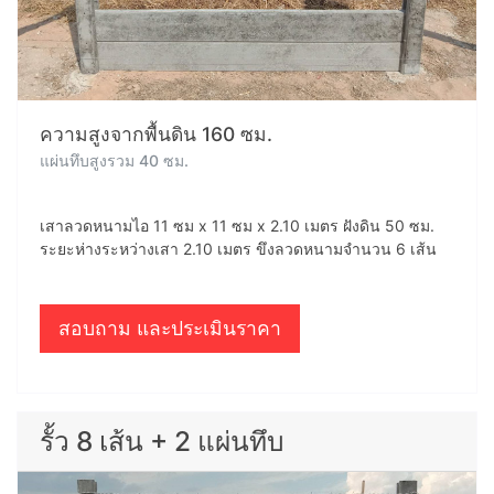
ความสูงจากพื้นดิน 160 ซม.
แผ่นทึบสูงรวม 40 ซม.
เสาลวดหนามไอ 11 ซม x 11 ซม x 2.10 เมตร ฝังดิน 50 ซม.
ระยะห่างระหว่างเสา 2.10 เมตร ขึงลวดหนามจำนวน 6 เส้น
สอบถาม และประเมินราคา
รั้ว 8 เส้น + 2 แผ่นทึบ