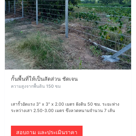
กั้นพื้นที่ให้เป็นสัดส่วน ชัดเจน
ความสูงจากพื้นดิน 150 ซม
เสารั้วอัดแรง 3" x 3" x 2.00 เมตร ฝังดิน 50 ซม. ระยะห่าง
ระหว่างเสา 2.50-3.00 เมตร ขึงลวดหนามจำนวน 7 เส้น
สอบถาม และประเมินราคา