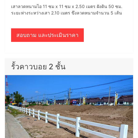
เสาลวดหนามไอ 11 ซม x 11 ซม x 2.50 เมตร ฝังดิน 50 ซม.
ระยะห่างระหว่างเสา 2.10 เมตร ขึงลวดหนามจำนวน 5 เส้น
สอบถาม และประเมินราคา
รั้วคาวบอย 2 ชั้น