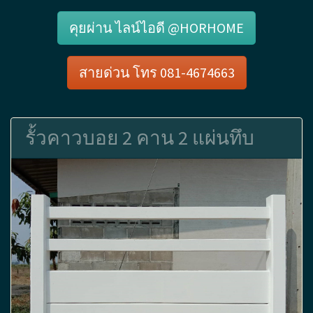
คุยผ่าน ไลน์ไอดี @HORHOME
สายด่วน โทร 081-4674663
รั้วคาวบอย 2 คาน 2 แผ่นทึบ