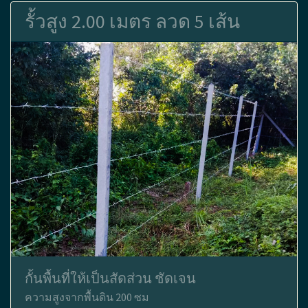
รั้วสูง 2.00 เมตร ลวด 5 เส้น
กั้นพื้นที่ให้เป็นสัดส่วน ชัดเจน
ความสูงจากพื้นดิน 200 ซม