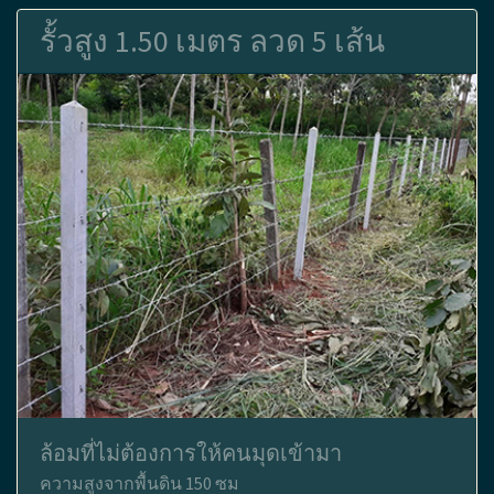
รั้วสูง 1.50 เมตร ลวด 5 เส้น
ล้อมที่ไม่ต้องการให้คนมุดเข้ามา
ความสูงจากพื้นดิน 150 ซม