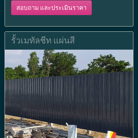
สอบถาม และประเมินราคา
รั้วเมทัลชีท แผ่นสี