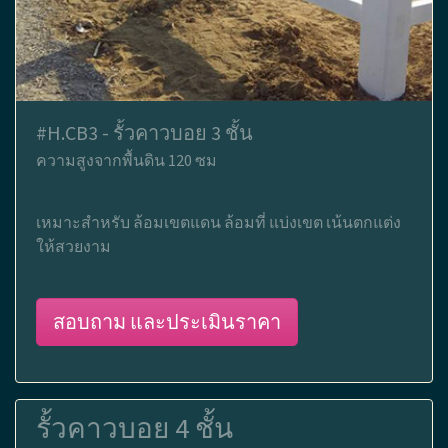
#H.CB3 - รั้วคาวบอย 3 ชั้น
ความสูงจากพื้นดิน 120 ซม
เหมาะสำหรับ ล้อมเขตแดน ล้อมที่ แบ่งเขต เน้นตกแต่ง
ให้สวยงาม
สอบถาม และประเมินราคา
รั้วคาวบอย 4 ชั้น