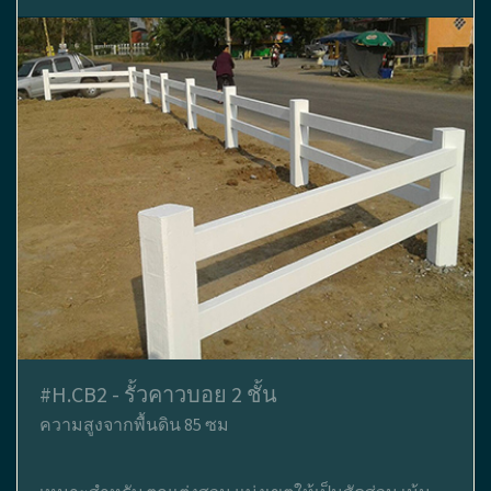
#H.CB2 - รั้วคาวบอย 2 ชั้น
ความสูงจากพื้นดิน 85 ซม