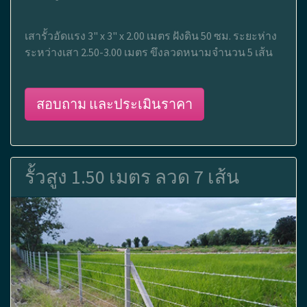
เสารั้วอัดแรง 3" x 3" x 2.00 เมตร ฝังดิน 50 ซม. ระยะห่าง
ระหว่างเสา 2.50-3.00 เมตร ขึงลวดหนามจำนวน 5 เส้น
สอบถาม และประเมินราคา
รั้วสูง 1.50 เมตร ลวด 7 เส้น