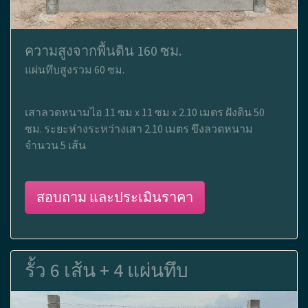
ความสูงจากพื้นดิน 160 ซม.
แผ่นทึบสูงรวม 60 ซม.
เสาลวดหนามไอ 11 ซม x 11 ซม x 2.10 เมตร ฝังดิน 50
ซม. ระยะห่างระหว่างเสา 2.10 เมตร ขึงลวดหนาม
จำนวน 5 เส้น
สอบถาม และประเมินราคา
รั้ว 6 เส้น + 4 แผ่นทึบ