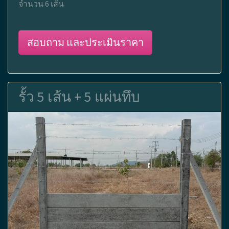
จำนวน 6 เส้น
สอบถาม และประเมินราคา
รั้ว 5 เส้น + 5 แผ่นทึบ