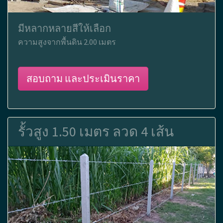
มีหลากหลายสีให้เลือก
ความสูงจากพื้นดิน 2.00 เมตร
สอบถาม และประเมินราคา
รั้วสูง 1.50 เมตร ลวด 4 เส้น