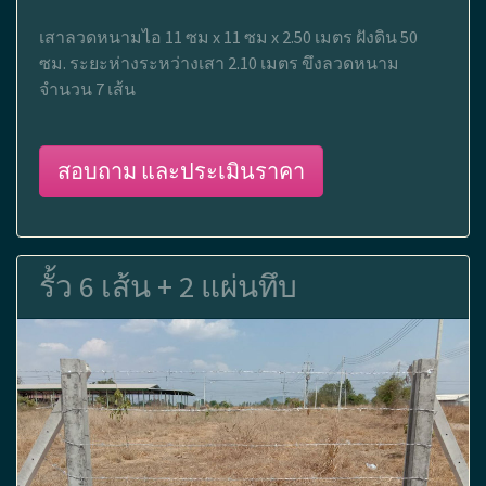
เสาลวดหนามไอ 11 ซม x 11 ซม x 2.50 เมตร ฝังดิน 50
ซม. ระยะห่างระหว่างเสา 2.10 เมตร ขึงลวดหนาม
จำนวน 7 เส้น
สอบถาม และประเมินราคา
รั้ว 6 เส้น + 2 แผ่นทึบ