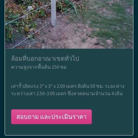
ล้อมที่บอกอาณาเขตทั่วไป
ความสูงจากพื้นดิน 150 ซม
เสารั้วอัดแรง 3" x 3" x 2.00 เมตร ฝังดิน 50 ซม. ระยะห่าง
ระหว่างเสา 2.50-3.00 เมตร ขึงลวดหนามจำนวน 4 เส้น
สอบถาม และประเมินราคา