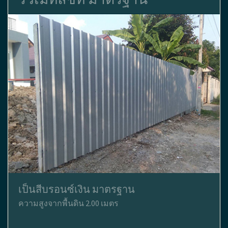
เป็นสีบรอนซ์เงิน มาตรฐาน
ความสูงจากพื้นดิน 2.00 เมตร