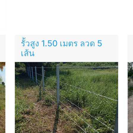
รั้วสูง 1.50 เมตร ลวด 5
เส้น