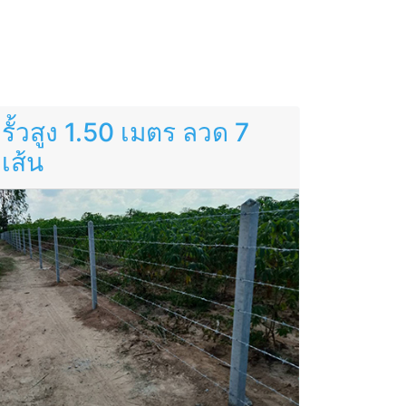
รั้วสูง 1.50 เมตร ลวด 7
เส้น