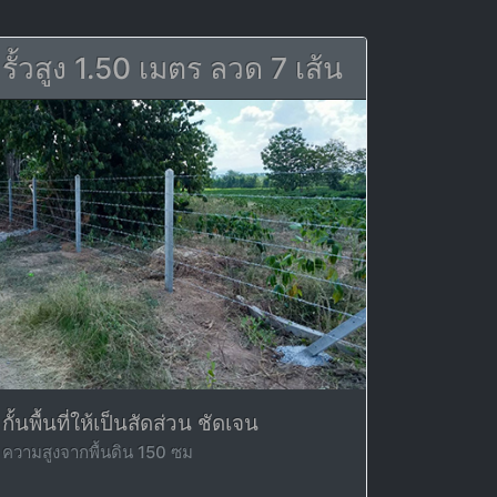
รั้วสูง 1.50 เมตร ลวด 7 เส้น
กั้นพื้นที่ให้เป็นสัดส่วน ชัดเจน
ความสูงจากพื้นดิน 150 ซม