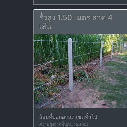
รั้วสูง 1.50 เมตร ลวด 4
เส้น
ล้อมที่บอกอาณาเขตทั่วไป
ความสูงจากพื้นดิน 150 ซม