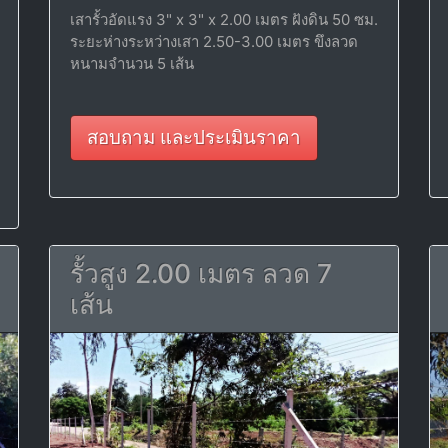
เสารั้วอัดแรง 3" x 3" x 2.00 เมตร ฝังดิน 50 ซม.
ระยะห่างระหว่างเสา 2.50-3.00 เมตร ขึงลวด
หนามจำนวน 5 เส้น
สอบถาม และประเมินราคา
รั้วสูง 2.00 เมตร ลวด 7
เส้น