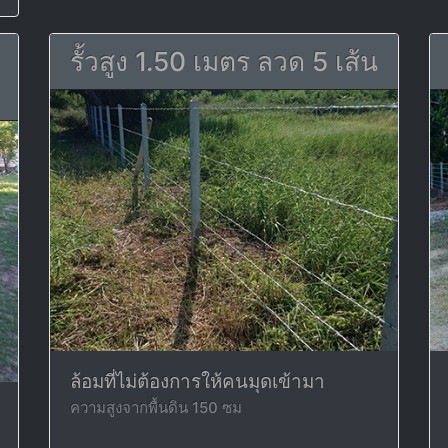
รั้วสูง 1.50 เมตร ลวด 5 เส้น
ล้อมที่ไม่ต้องการให้คนมุดเข้ามา
ความสูงจากพื้นดิน 150 ซม