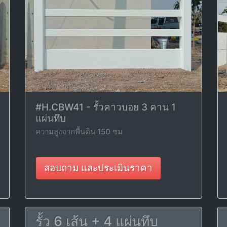
#H.CBW41 - รั้วคาวบอย 3 คาน 1
แผ่นทึบ
ความสูงจากพื้นดิน 150 ซม
สอบถาม และประเมินราคา
รั้ว 6 เส้น + 4 แผ่นทึบ