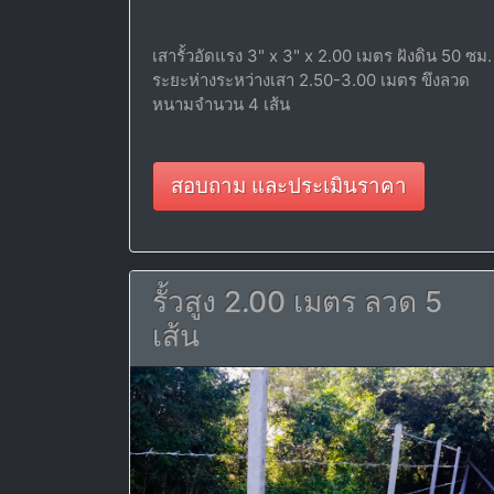
เสารั้วอัดแรง 3" x 3" x 2.00 เมตร ฝังดิน 50 ซม.
ระยะห่างระหว่างเสา 2.50-3.00 เมตร ขึงลวด
หนามจำนวน 4 เส้น
สอบถาม และประเมินราคา
รั้วสูง 2.00 เมตร ลวด 5
เส้น