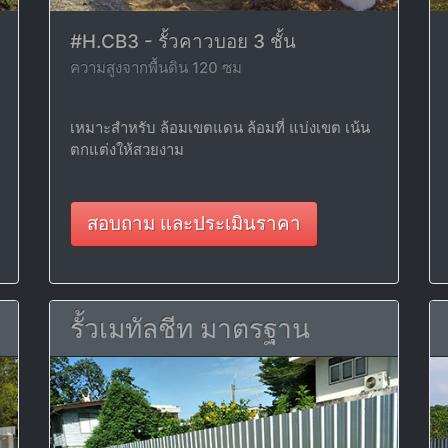
#H.CB3 - รั้วคาวบอย 3 ชั้น
ความสูงจากพื้นดิน 120 ซม
เหมาะสำหรับ ล้อมเขตแดน ล้อมที่ แบ่งเขต เน้น
ตกแต่งให้สวยงาม
สอบถาม และประเมินราคา
รั้วเมทัลชีท มาตรฐาน