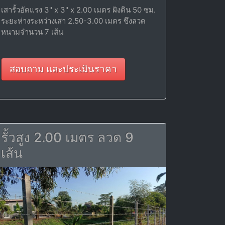
เสารั้วอัดแรง 3" x 3" x 2.00 เมตร ฝังดิน 50 ซม.
ระยะห่างระหว่างเสา 2.50-3.00 เมตร ขึงลวด
หนามจำนวน 7 เส้น
สอบถาม และประเมินราคา
รั้วสูง 2.00 เมตร ลวด 9
เส้น