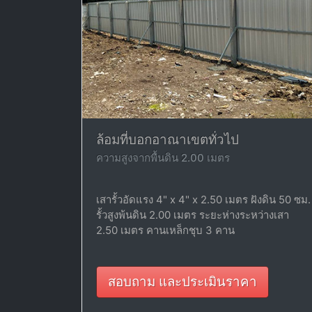
ล้อมที่บอกอาณาเขตทั่วไป
ความสูงจากพื้นดิน 2.00 เมตร
เสารั้วอัดแรง 4" x 4" x 2.50 เมตร ฝังดิน 50 ซม.
รั้วสูงพ้นดิน 2.00 เมตร ระยะห่างระหว่างเสา
2.50 เมตร คานเหล็กชุบ 3 คาน
สอบถาม และประเมินราคา