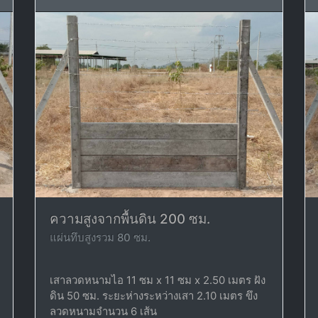
ความสูงจากพื้นดิน 200 ซม.
แผ่นทึบสูงรวม 80 ซม.
เสาลวดหนามไอ 11 ซม x 11 ซม x 2.50 เมตร ฝัง
ดิน 50 ซม. ระยะห่างระหว่างเสา 2.10 เมตร ขึง
ลวดหนามจำนวน 6 เส้น