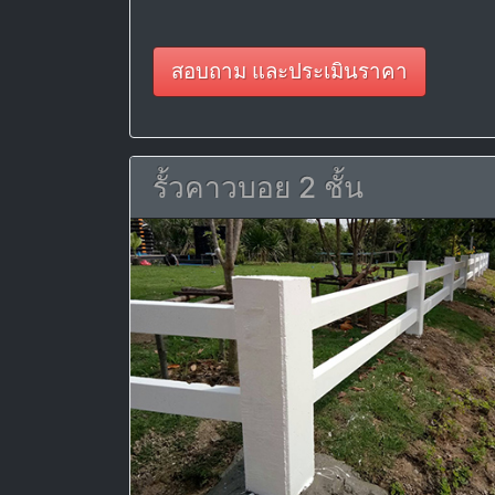
สอบถาม และประเมินราคา
รั้วคาวบอย 2 ชั้น