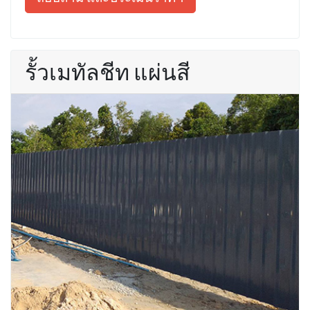
รั้วเมทัลชีท แผ่นสี