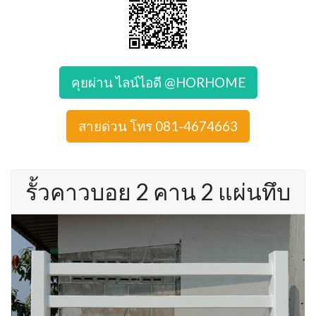
คุยผ่าน ไลน์ไอดี @HORHOME
สายด่วน โทร 081-4674663
รั้วคาวบอย 2 คาน 2 แผ่นทึบ