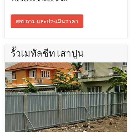
สอบถาม และประเมินราคา
รั้วเมทัลชีท เสาปูน