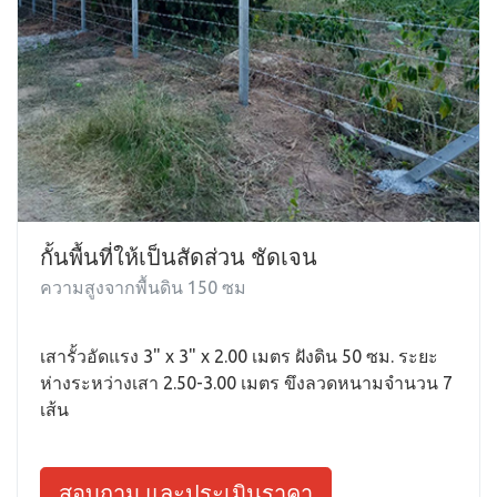
กั้นพื้นที่ให้เป็นสัดส่วน ชัดเจน
ความสูงจากพื้นดิน 150 ซม
เสารั้วอัดแรง 3" x 3" x 2.00 เมตร ฝังดิน 50 ซม. ระยะ
ห่างระหว่างเสา 2.50-3.00 เมตร ขึงลวดหนามจำนวน 7
เส้น
สอบถาม และประเมินราคา