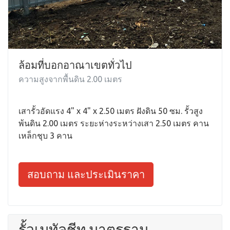
ล้อมที่บอกอาณาเขตทั่วไป
ความสูงจากพื้นดิน 2.00 เมตร
เสารั้วอัดแรง 4" x 4" x 2.50 เมตร ฝังดิน 50 ซม. รั้วสูง
พ้นดิน 2.00 เมตร ระยะห่างระหว่างเสา 2.50 เมตร คาน
เหล็กชุบ 3 คาน
สอบถาม และประเมินราคา
รั้วเมทัลชีท มาตรฐาน