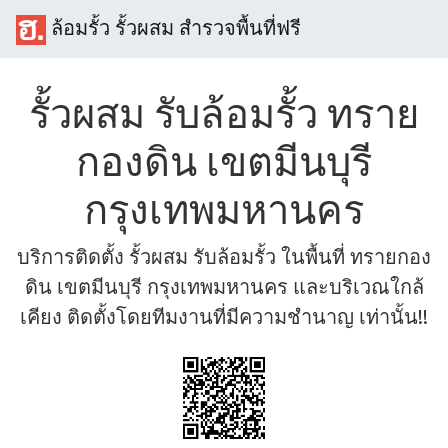
ล้อมรั้ว รั้วผสม สำรวจพื้นที่ฟรี
รั้วผสม รับล้อมรั้ว ทราย
กองดิน เขตมีนบุรี
กรุงเทพมหานคร
บริการติดตั้ง รั้วผสม รับล้อมรั้ว ในพื้นที่ ทรายกอง
ดิน เขตมีนบุรี กรุงเทพมหานคร และบริเวณใกล้
เคียง ติดตั้งโดยทีมงานที่มีความชำนาญ เท่านั้น!!