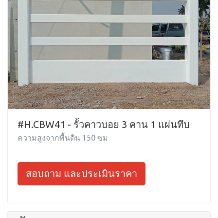
#H.CBW41 - รั้วคาวบอย 3 คาน 1 แผ่นทึบ
ความสูงจากพื้นดิน 150 ซม
สอบถาม และประเมินราคา