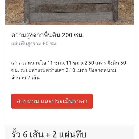
ความสูงจากพื้นดิน 200 ซม.
แผ่นทึบสูงรวม 60 ซม.
เสาลวดหนามไอ 11 ซม x 11 ซม x 2.50 เมตร ฝังดิน 50
ซม. ระยะห่างระหว่างเสา 2.10 เมตร ขึงลวดหนาม
จำนวน 7 เส้น
สอบถาม และประเมินราคา
รั้ว 6 เส้น + 2 แผ่นทึบ