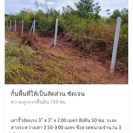
กั้นพื้นที่ให้เป็นสัดส่วน ชัดเจน
ความสูงจากพื้นดิน 150 ซม
เสารั้วอัดแรง 3" x 3" x 2.00 เมตร ฝังดิน 50 ซม. ระยะ
ห่างระหว่างเสา 2.50-3.00 เมตร ขึงลวดหนามจำนวน 3