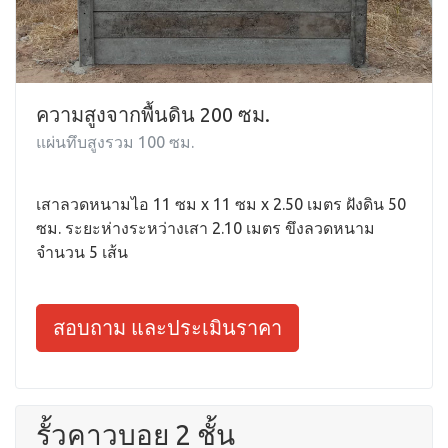
ความสูงจากพื้นดิน 200 ซม.
แผ่นทึบสูงรวม 100 ซม.
เสาลวดหนามไอ 11 ซม x 11 ซม x 2.50 เมตร ฝังดิน 50
ซม. ระยะห่างระหว่างเสา 2.10 เมตร ขึงลวดหนาม
จำนวน 5 เส้น
สอบถาม และประเมินราคา
รั้วคาวบอย 2 ชั้น