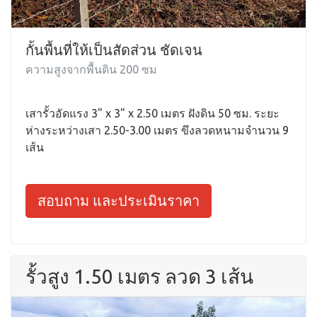
กั้นพื้นที่ให้เป็นสัดส่วน ชัดเจน
ความสูงจากพื้นดิน 200 ซม
เสารั้วอัดแรง 3" x 3" x 2.50 เมตร ฝังดิน 50 ซม. ระยะ
ห่างระหว่างเสา 2.50-3.00 เมตร ขึงลวดหนามจำนวน 9
เส้น
สอบถาม และประเมินราคา
รั้วสูง 1.50 เมตร ลวด 3 เส้น