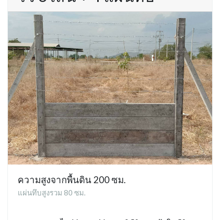
ความสูงจากพื้นดิน 200 ซม.
แผ่นทึบสูงรวม 80 ซม.