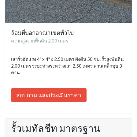
ล้อมที่บอกอาณาเขตทั่วไป
ความสูงจากพื้นดิน 2.00 เมตร
เสารั้วอัดแรง 4" x 4" x 2.50 เมตร ฝังดิน 50 ซม. รั้วสูงพ้นดิน
2.00 เมตร ระยะห่างระหว่างเสา 2.50 เมตร คานเหล็กชุบ 3
คาน
สอบถาม และประเมินราคา
รั้วเมทัลชีท มาตรฐาน