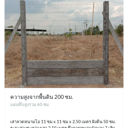
ความสูงจากพื้นดิน 200 ซม.
แผ่นทึบสูงรวม 60 ซม.
เสาลวดหนามไอ 11 ซม x 11 ซม x 2.50 เมตร ฝังดิน 50 ซม.
ระยะห่างระหว่างเสา 2.10 เมตร ขึงลวดหนามจำนวน 7 เส้น