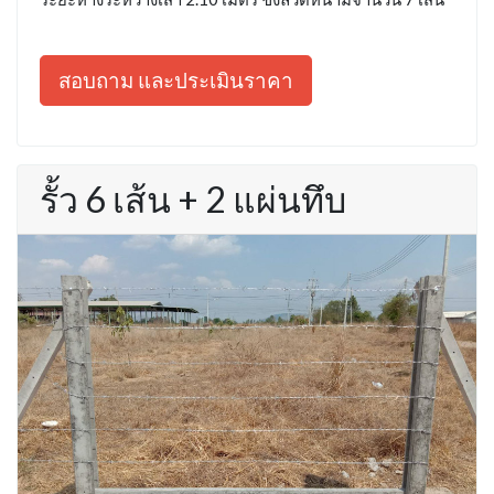
สอบถาม และประเมินราคา
รั้ว 6 เส้น + 2 แผ่นทึบ