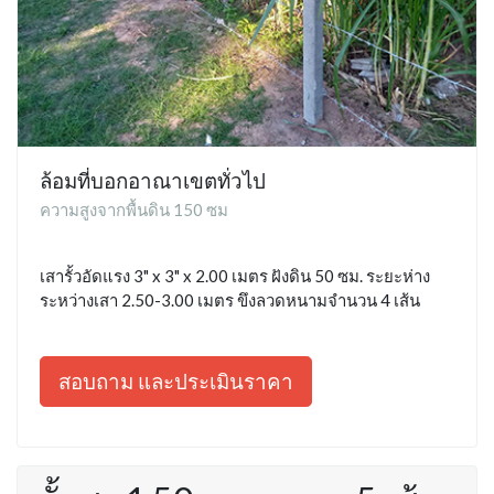
ล้อมที่บอกอาณาเขตทั่วไป
ความสูงจากพื้นดิน 150 ซม
เสารั้วอัดแรง 3" x 3" x 2.00 เมตร ฝังดิน 50 ซม. ระยะห่าง
ระหว่างเสา 2.50-3.00 เมตร ขึงลวดหนามจำนวน 4 เส้น
สอบถาม และประเมินราคา