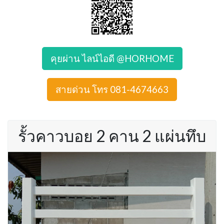
คุยผ่าน ไลน์ไอดี @HORHOME
สายด่วน โทร 081-4674663
รั้วคาวบอย 2 คาน 2 แผ่นทึบ