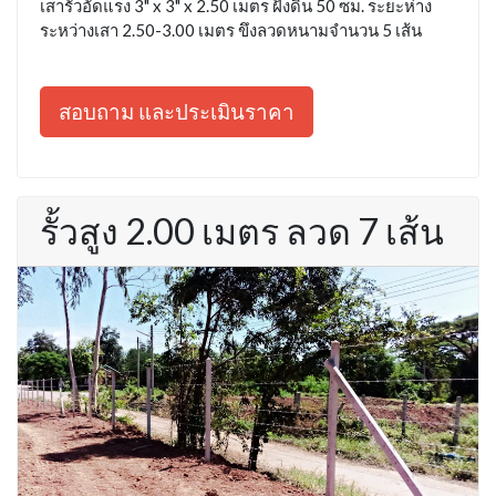
เสารั้วอัดแรง 3" x 3" x 2.50 เมตร ฝังดิน 50 ซม. ระยะห่าง
ระหว่างเสา 2.50-3.00 เมตร ขึงลวดหนามจำนวน 5 เส้น
สอบถาม และประเมินราคา
รั้วสูง 2.00 เมตร ลวด 7 เส้น