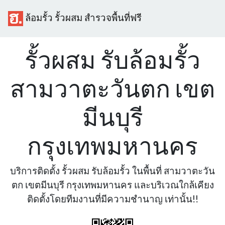
ล้อมรั้ว รั้วผสม สำรวจพื้นที่ฟรี
รั้วผสม รับล้อมรั้ว
สามวาตะวันตก เขต
มีนบุรี
กรุงเทพมหานคร
บริการติดตั้ง รั้วผสม รับล้อมรั้ว ในพื้นที่ สามวาตะวัน
ตก เขตมีนบุรี กรุงเทพมหานคร และบริเวณใกล้เคียง
ติดตั้งโดยทีมงานที่มีความชำนาญ เท่านั้น!!