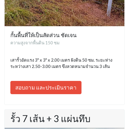
กั้นพื้นที่ให้เป็นสัดส่วน ชัดเจน
ความสูงจากพื้นดิน 150 ซม
เสารั้วอัดแรง 3" x 3" x 2.00 เมตร ฝังดิน 50 ซม. ระยะห่าง
ระหว่างเสา 2.50-3.00 เมตร ขึงลวดหนามจำนวน 3 เส้น
สอบถาม และประเมินราคา
รั้ว 7 เส้น + 3 แผ่นทึบ