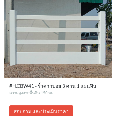
#H.CBW41 - รั้วคาวบอย 3 คาน 1 แผ่นทึบ
ความสูงจากพื้นดิน 150 ซม
สอบถาม และประเมินราคา