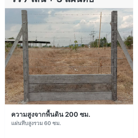
ความสูงจากพื้นดิน 200 ซม.
แผ่นทึบสูงรวม 60 ซม.