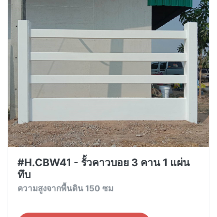
#H.CBW41 - รั้วคาวบอย 3 คาน 1 แผ่น
ทึบ
ความสูงจากพื้นดิน 150 ซม