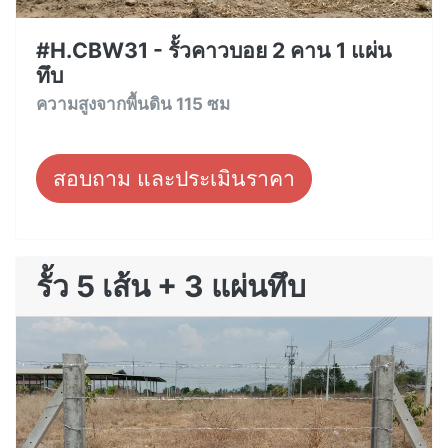
#H.CBW31 - รั้วคาวบอย 2 คาน 1 แผ่น
ทึบ
ความสูงจากพื้นดิน 115 ซม
สอบถาม และประเมินราคา
รั้ว 5 เส้น + 3 แผ่นทึบ