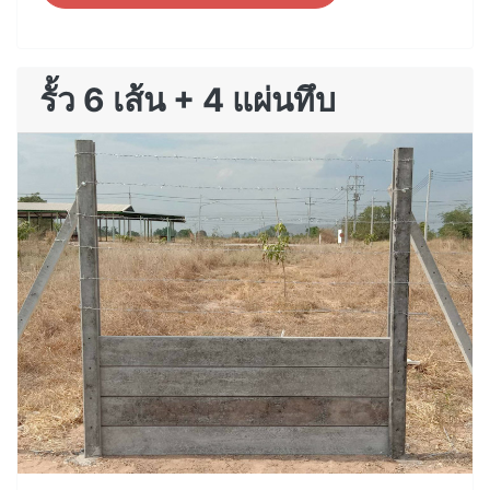
รั้ว 6 เส้น + 4 แผ่นทึบ