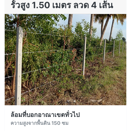
รั้วสูง 1.50 เมตร ลวด 4 เส้น
ล้อมที่บอกอาณาเขตทั่วไป
ความสูงจากพื้นดิน 150 ซม