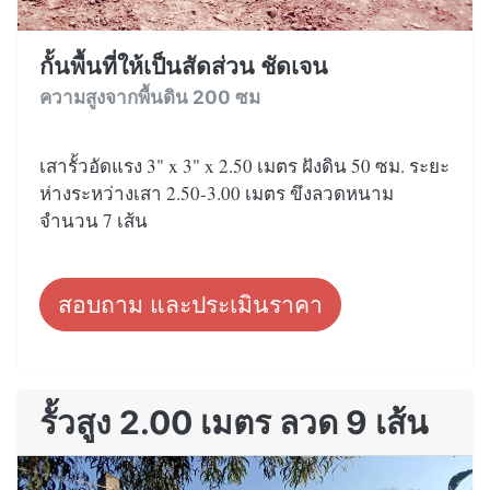
กั้นพื้นที่ให้เป็นสัดส่วน ชัดเจน
ความสูงจากพื้นดิน 200 ซม
เสารั้วอัดแรง 3" x 3" x 2.50 เมตร ฝังดิน 50 ซม. ระยะ
ห่างระหว่างเสา 2.50-3.00 เมตร ขึงลวดหนาม
จำนวน 7 เส้น
สอบถาม และประเมินราคา
รั้วสูง 2.00 เมตร ลวด 9 เส้น