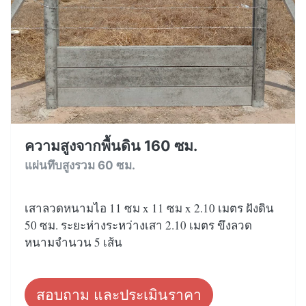
ความสูงจากพื้นดิน 160 ซม.
แผ่นทึบสูงรวม 60 ซม.
เสาลวดหนามไอ 11 ซม x 11 ซม x 2.10 เมตร ฝังดิน
50 ซม. ระยะห่างระหว่างเสา 2.10 เมตร ขึงลวด
หนามจำนวน 5 เส้น
สอบถาม และประเมินราคา