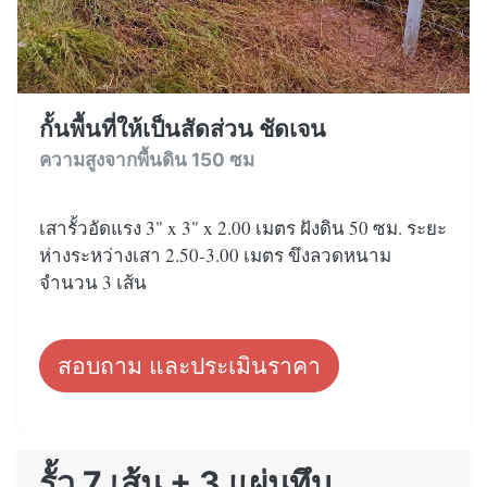
กั้นพื้นที่ให้เป็นสัดส่วน ชัดเจน
ความสูงจากพื้นดิน 150 ซม
เสารั้วอัดแรง 3" x 3" x 2.00 เมตร ฝังดิน 50 ซม. ระยะ
ห่างระหว่างเสา 2.50-3.00 เมตร ขึงลวดหนาม
จำนวน 3 เส้น
สอบถาม และประเมินราคา
รั้ว 7 เส้น + 3 แผ่นทึบ