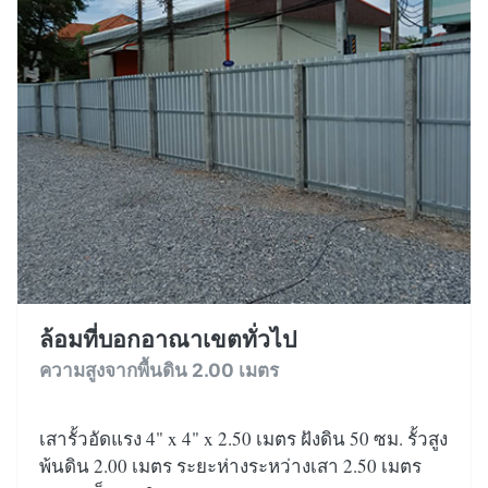
ล้อมที่บอกอาณาเขตทั่วไป
ความสูงจากพื้นดิน 2.00 เมตร
เสารั้วอัดแรง 4" x 4" x 2.50 เมตร ฝังดิน 50 ซม. รั้วสูง
พ้นดิน 2.00 เมตร ระยะห่างระหว่างเสา 2.50 เมตร