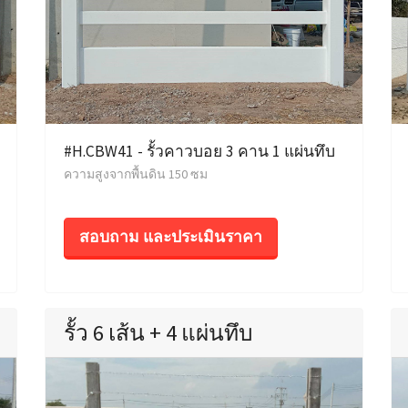
#H.CBW41 - รั้วคาวบอย 3 คาน 1 แผ่นทึบ
ความสูงจากพื้นดิน 150 ซม
สอบถาม และประเมินราคา
รั้ว 6 เส้น + 4 แผ่นทึบ