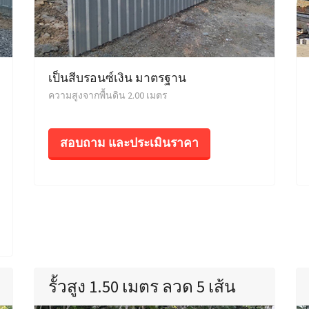
เป็นสีบรอนซ์เงิน มาตรฐาน
ความสูงจากพื้นดิน 2.00 เมตร
สอบถาม และประเมินราคา
รั้วสูง 1.50 เมตร ลวด 5 เส้น