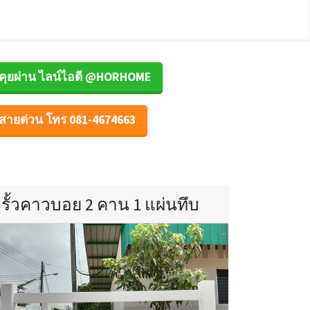
คุยผ่าน ไลน์ไอดี @HORHOME
สายด่วน โทร 081-4674663
รั้วคาวบอย 2 คาน 1 แผ่นทึบ