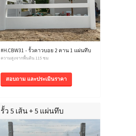
#H.CBW31 - รั้วคาวบอย 2 คาน 1 แผ่นทึบ
ความสูงจากพื้นดิน 115 ซม
สอบถาม และประเมินราคา
รั้ว 5 เส้น + 5 แผ่นทึบ