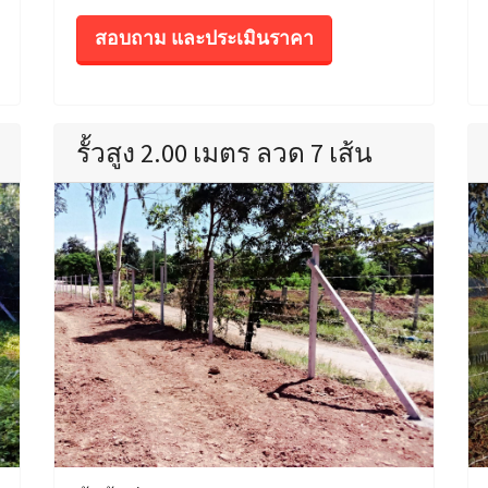
สอบถาม และประเมินราคา
รั้วสูง 2.00 เมตร ลวด 7 เส้น