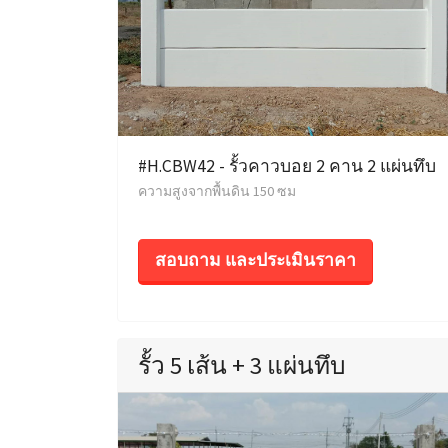
#H.CBW42 - รั้วคาวบอย 2 คาน 2 แผ่นทึบ
ความสูงจากพื้นดิน 150 ซม
สอบถาม และประเมินราคา
รั้ว 5 เส้น + 3 แผ่นทึบ