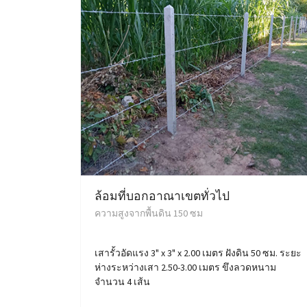
ล้อมที่บอกอาณาเขตทั่วไป
ความสูงจากพื้นดิน 150 ซม
เสารั้วอัดแรง 3" x 3" x 2.00 เมตร ฝังดิน 50 ซม. ระยะ
ห่างระหว่างเสา 2.50-3.00 เมตร ขึงลวดหนาม
จำนวน 4 เส้น