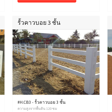
รั้วคาวบอย 3 ชั้น
#H.CB3 - รั้วคาวบอย 3 ชั้น
ความสูงจากพื้นดิน 120 ซม