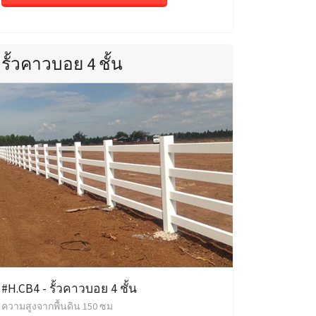
รั้วคาวบอย 4 ชั้น
#H.CB4 - รั้วคาวบอย 4 ชั้น
ความสูงจากพื้นดิน 150 ซม