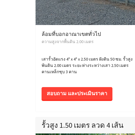
ล้อมที่บอกอาณาเขตทั่วไป
ความสูงจากพื้นดิน 2.00 เมตร
เสารั้วอัดแรง 4" x 4" x 2.50 เมตร ฝังดิน 50 ซม. รั้วสูง
พ้นดิน 2.00 เมตร ระยะห่างระหว่างเสา 2.50 เมตร
คานเหล็กชุบ 3 คาน
สอบถาม และประเมินราคา
รั้วสูง 1.50 เมตร ลวด 4 เส้น