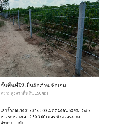
กั้นพื้นที่ให้เป็นสัดส่วน ชัดเจน
ความสูงจากพื้นดิน 150 ซม
เสารั้วอัดแรง 3" x 3" x 2.00 เมตร ฝังดิน 50 ซม. ระยะ
ห่างระหว่างเสา 2.50-3.00 เมตร ขึงลวดหนาม
จำนวน 7 เส้น