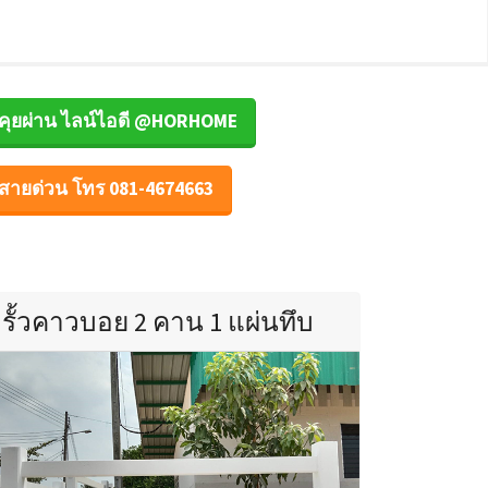
คุยผ่าน ไลน์ไอดี @HORHOME
สายด่วน โทร 081-4674663
รั้วคาวบอย 2 คาน 1 แผ่นทึบ