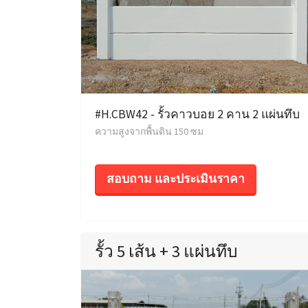
#H.CBW42 - รั้วคาวบอย 2 คาน 2 แผ่นทึบ
ความสูงจากพื้นดิน 150 ซม
สอบถาม และประเมินราคา
รั้ว 5 เส้น + 3 แผ่นทึบ