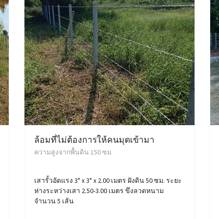
ล้อมที่ไม่ต้องการให้คนมุดเข้ามา
ความสูงจากพื้นดิน 150 ซม
เสารั้วอัดแรง 3" x 3" x 2.00 เมตร ฝังดิน 50 ซม. ระยะ
ห่างระหว่างเสา 2.50-3.00 เมตร ขึงลวดหนาม
จำนวน 5 เส้น