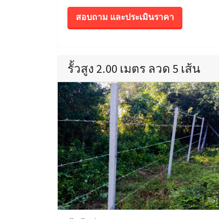
สอบถาม และประเมินราคา
รั้วสูง 2.00 เมตร ลวด 5 เส้น