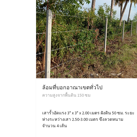
ล้อมที่บอกอาณาเขตทั่วไป
ความสูงจากพื้นดิน 150 ซม
เสารั้วอัดแรง 3" x 3" x 2.00 เมตร ฝังดิน 50 ซม. ระยะ
ห่างระหว่างเสา 2.50-3.00 เมตร ขึงลวดหนาม
จำนวน 4 เส้น