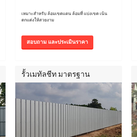
เหมาะสำหรับ ล้อมเขตแดน ล้อมที่ แบ่งเขต เน้น
ตกแต่งให้สวยงาม
สอบถาม และประเมินราคา
รั้วเมทัลชีท มาตรฐาน