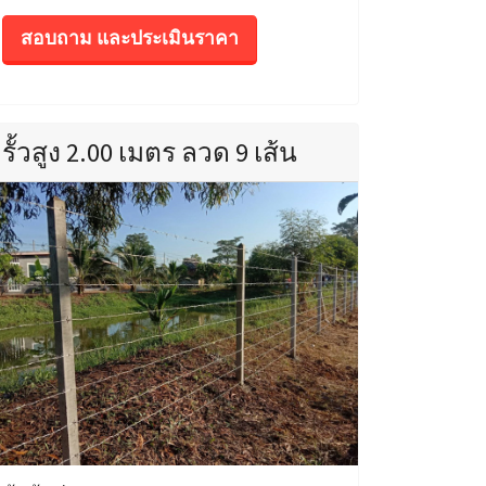
สอบถาม และประเมินราคา
รั้วสูง 2.00 เมตร ลวด 9 เส้น