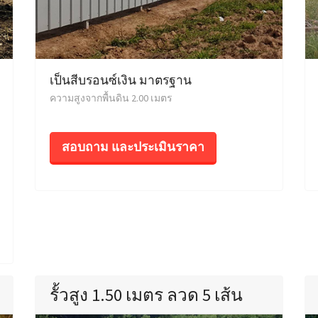
เป็นสีบรอนซ์เงิน มาตรฐาน
ความสูงจากพื้นดิน 2.00 เมตร
สอบถาม และประเมินราคา
รั้วสูง 1.50 เมตร ลวด 5 เส้น