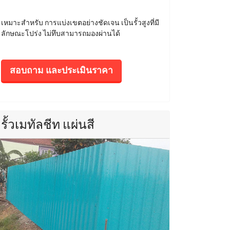
เหมาะสำหรับ การแบ่งเขตอย่างชัดเจน เป็นรั้วสูงที่มี
ลักษณะโปร่ง ไม่ทึบสามารถมองผ่านได้
สอบถาม และประเมินราคา
รั้วเมทัลชีท แผ่นสี