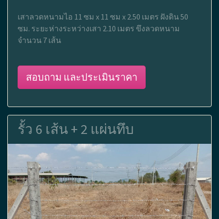
เสาลวดหนามไอ 11 ซม x 11 ซม x 2.50 เมตร ฝังดิน 50
ซม. ระยะห่างระหว่างเสา 2.10 เมตร ขึงลวดหนาม
จำนวน 7 เส้น
สอบถาม และประเมินราคา
รั้ว 6 เส้น + 2 แผ่นทึบ