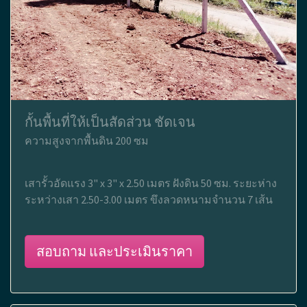
กั้นพื้นที่ให้เป็นสัดส่วน ชัดเจน
ความสูงจากพื้นดิน 200 ซม
เสารั้วอัดแรง 3" x 3" x 2.50 เมตร ฝังดิน 50 ซม. ระยะห่าง
ระหว่างเสา 2.50-3.00 เมตร ขึงลวดหนามจำนวน 7 เส้น
สอบถาม และประเมินราคา