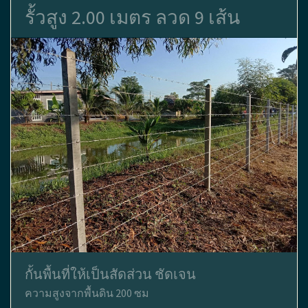
รั้วสูง 2.00 เมตร ลวด 9 เส้น
กั้นพื้นที่ให้เป็นสัดส่วน ชัดเจน
ความสูงจากพื้นดิน 200 ซม