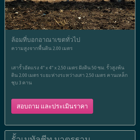
ล้อมที่บอกอาณาเขตทั่วไป
ความสูงจากพื้นดิน 2.00 เมตร
เสารั้วอัดแรง 4" x 4" x 2.50 เมตร ฝังดิน 50 ซม. รั้วสูงพ้น
ดิน 2.00 เมตร ระยะห่างระหว่างเสา 2.50 เมตร คานเหล็ก
ชุบ 3 คาน
สอบถาม และประเมินราคา
รั้วเมทัลชีท มาตรฐาน