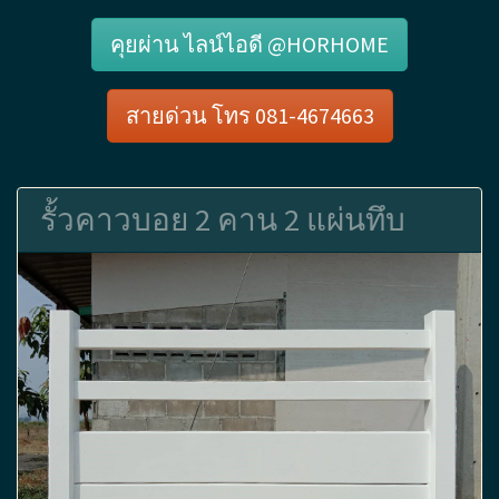
คุยผ่าน ไลน์ไอดี @HORHOME
สายด่วน โทร 081-4674663
รั้วคาวบอย 2 คาน 2 แผ่นทึบ