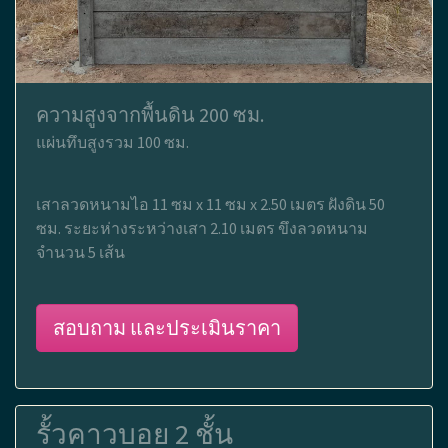
ความสูงจากพื้นดิน 200 ซม.
แผ่นทึบสูงรวม 100 ซม.
เสาลวดหนามไอ 11 ซม x 11 ซม x 2.50 เมตร ฝังดิน 50
ซม. ระยะห่างระหว่างเสา 2.10 เมตร ขึงลวดหนาม
จำนวน 5 เส้น
สอบถาม และประเมินราคา
รั้วคาวบอย 2 ชั้น