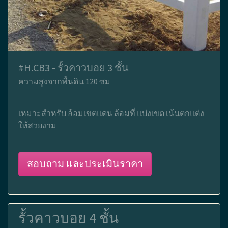
#H.CB3 - รั้วคาวบอย 3 ชั้น
ความสูงจากพื้นดิน 120 ซม
เหมาะสำหรับ ล้อมเขตแดน ล้อมที่ แบ่งเขต เน้นตกแต่ง
ให้สวยงาม
สอบถาม และประเมินราคา
รั้วคาวบอย 4 ชั้น