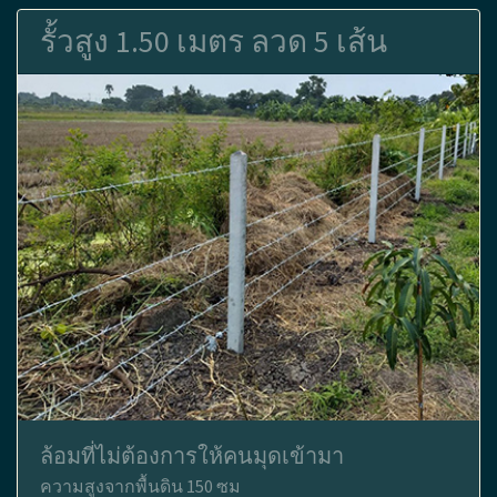
รั้วสูง 1.50 เมตร ลวด 5 เส้น
ล้อมที่ไม่ต้องการให้คนมุดเข้ามา
ความสูงจากพื้นดิน 150 ซม