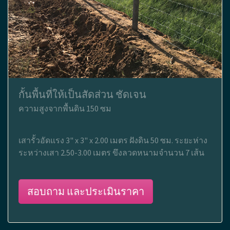
กั้นพื้นที่ให้เป็นสัดส่วน ชัดเจน
ความสูงจากพื้นดิน 150 ซม
เสารั้วอัดแรง 3" x 3" x 2.00 เมตร ฝังดิน 50 ซม. ระยะห่าง
ระหว่างเสา 2.50-3.00 เมตร ขึงลวดหนามจำนวน 7 เส้น
สอบถาม และประเมินราคา