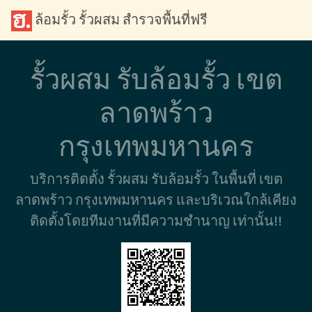
ล้อมรั้ว รั้วผสม สำรวจพื้นที่ฟรี
รั้วผสม รับล้อมรั้ว เขต
ลาดพร้าว
กรุงเทพมหานคร
บริการติดตั้ง รั้วผสม รับล้อมรั้ว ในพื้นที่ เขต
ลาดพร้าว กรุงเทพมหานคร และบริเวณใกล้เคียง
ติดตั้งโดยทีมงานที่มีความชำนาญ เท่านั้น!!