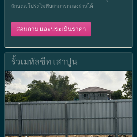
ลักษณะโปร่ง ไม่ทึบสามารถมองผ่านได้
สอบถาม และประเมินราคา
รั้วเมทัลชีท เสาปูน