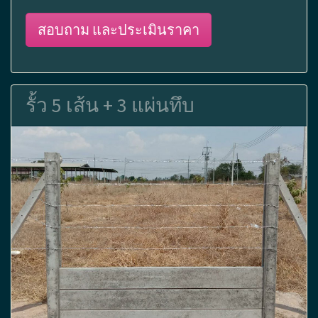
สอบถาม และประเมินราคา
รั้ว 5 เส้น + 3 แผ่นทึบ