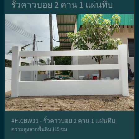
รั้วคาวบอย 2 คาน 1 แผ่นทึบ
#H.CBW31 - รั้วคาวบอย 2 คาน 1 แผ่นทึบ
ความสูงจากพื้นดิน 115 ซม