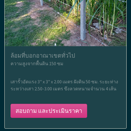
ล้อมที่บอกอาณาเขตทั่วไป
ความสูงจากพื้นดิน 150 ซม
เสารั้วอัดแรง 3" x 3" x 2.00 เมตร ฝังดิน 50 ซม. ระยะห่าง
ระหว่างเสา 2.50-3.00 เมตร ขึงลวดหนามจำนวน 4 เส้น
สอบถาม และประเมินราคา