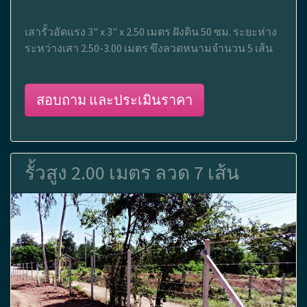
เสารั้วอัดแรง 3" x 3" x 2.50 เมตร ฝังดิน 50 ซม. ระยะห่าง
ระหว่างเสา 2.50-3.00 เมตร ขึงลวดหนามจำนวน 5 เส้น
สอบถาม และประเมินราคา
รั้วสูง 2.00 เมตร ลวด 7 เส้น