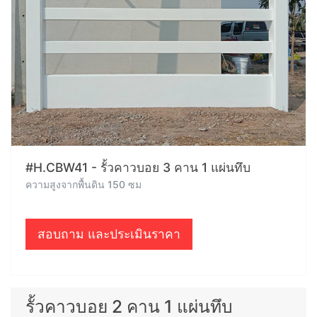
#H.CBW41 - รั้วคาวบอย 3 คาน 1 แผ่นทึบ
ความสูงจากพื้นดิน 150 ซม
สอบถาม และประเมินราคา
รั้วคาวบอย 2 คาน 1 แผ่นทึบ