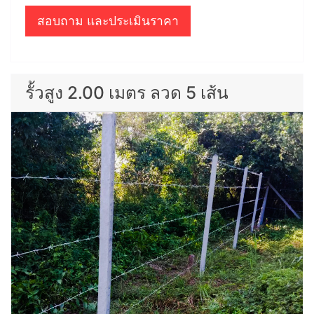
สอบถาม และประเมินราคา
รั้วสูง 2.00 เมตร ลวด 5 เส้น