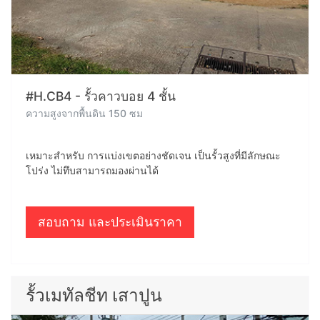
#H.CB4 - รั้วคาวบอย 4 ชั้น
ความสูงจากพื้นดิน 150 ซม
เหมาะสำหรับ การแบ่งเขตอย่างชัดเจน เป็นรั้วสูงที่มีลักษณะ
โปร่ง ไม่ทึบสามารถมองผ่านได้
สอบถาม และประเมินราคา
รั้วเมทัลชีท เสาปูน