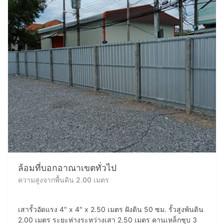
ล้อมที่บอกอาณาเขตทั่วไป
ความสูงจากพื้นดิน 2.00 เมตร
เสารั้วอัดแรง 4" x 4" x 2.50 เมตร ฝังดิน 50 ซม. รั้วสูงพ้นดิน
2.00 เมตร ระยะห่างระหว่างเสา 2.50 เมตร คานเหล็กชุบ 3