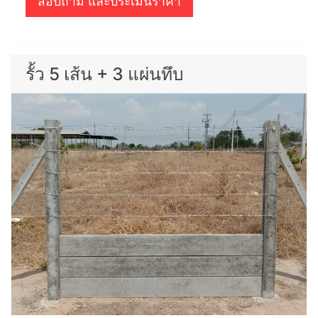
สอบถาม และประเมินราคา
รั้ว 5 เส้น + 3 แผ่นทึบ