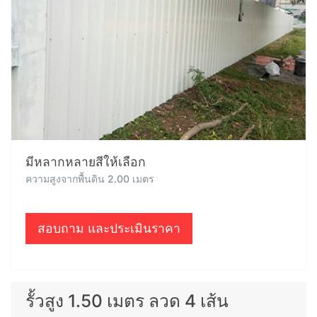
มีหลากหลายสีให้เลือก
ความสูงจากพื้นดิน 2.00 เมตร
สอบถาม และประเมินราคา
รั้วสูง 1.50 เมตร ลวด 4 เส้น