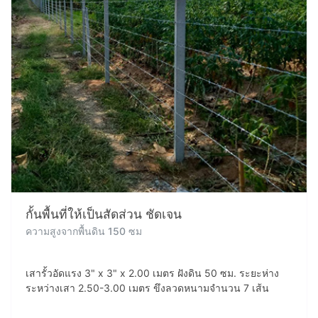
กั้นพื้นที่ให้เป็นสัดส่วน ชัดเจน
ความสูงจากพื้นดิน 150 ซม
เสารั้วอัดแรง 3" x 3" x 2.00 เมตร ฝังดิน 50 ซม. ระยะห่าง
ระหว่างเสา 2.50-3.00 เมตร ขึงลวดหนามจำนวน 7 เส้น