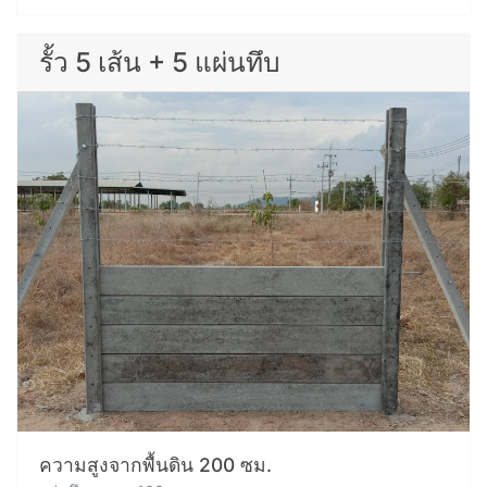
รั้ว 5 เส้น + 5 แผ่นทึบ
ความสูงจากพื้นดิน 200 ซม.