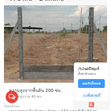
เว็บไซต์นี้ใช้คุกกี้
ตั้งค่าด้านล่าง
ยอมรับทั้งหมด
ความสูงจากพื้นดิน 200 ซม.
การตั้งค่าคุกกี้
แผ่นทึบสูงรวม 40 ซม.
เสาลวดหนามไอ 11 ซม x 11 ซม x 2.50 เมตร ฝังดิน 50 ซม.