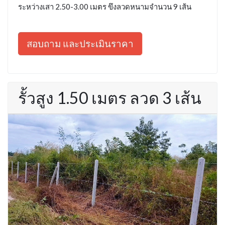
ระหว่างเสา 2.50-3.00 เมตร ขึงลวดหนามจำนวน 9 เส้น
สอบถาม และประเมินราคา
รั้วสูง 1.50 เมตร ลวด 3 เส้น