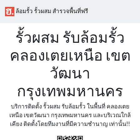
ล้อมรั้ว รั้วผสม สำรวจพื้นที่ฟรี
รั้วผสม รับล้อมรั้ว
คลองเตยเหนือ เขต
วัฒนา
กรุงเทพมหานคร
บริการติดตั้ง รั้วผสม รับล้อมรั้ว ในพื้นที่ คลองเตย
เหนือ เขตวัฒนา กรุงเทพมหานคร และบริเวณใกล้
เคียง ติดตั้งโดยทีมงานที่มีความชำนาญ เท่านั้น!!