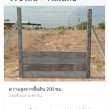
ความสูงจากพื้นดิน 200 ซม.
แผ่นทึบสูงรวม 80 ซม.