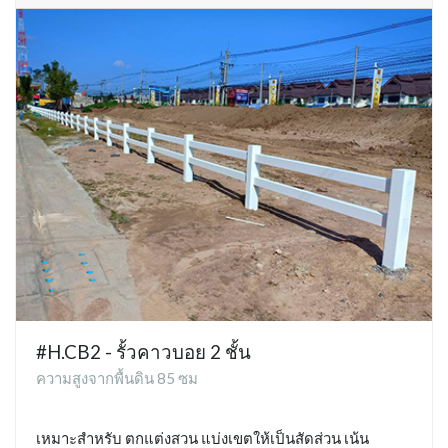
#H.CB2 - รั้วคาวบอย 2 ชั้น
ความสูงจากพื้นดิน 85 ซม
เหมาะสำหรับ ตกแต่งสวน แบ่งเขตให้เป็นสัดส่วน เน้น