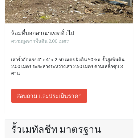
ล้อมที่บอกอาณาเขตทั่วไป
ความสูงจากพื้นดิน 2.00 เมตร
เสารั้วอัดแรง 4" x 4" x 2.50 เมตร ฝังดิน 50 ซม. รั้วสูงพ้นดิน
2.00 เมตร ระยะห่างระหว่างเสา 2.50 เมตร คานเหล็กชุบ 3
คาน
สอบถาม และประเมินราคา
รั้วเมทัลชีท มาตรฐาน