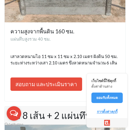
ความสูงจากพื้นดิน 160 ซม.
แผ่นทึบสูงรวม 40 ซม.
เสาลวดหนามไอ 11 ซม x 11 ซม x 2.10 เมตร ฝังดิน 50 ซม.
ระยะห่างระหว่างเสา 2.10 เมตร ขึงลวดหนามจำนวน 6 เส้น
เว็บไซต์นี้ใช้คุกกี้
สอบถาม และประเมินราคา
ตั้งค่าด้านล่าง
ยอมรับทั้งหมด
การตั้งค่าคุกกี้
รั้ว 8 เส้น + 2 แผ่นทึบ