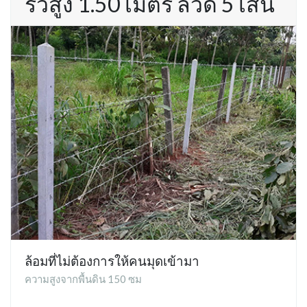
รั้วสูง 1.50 เมตร ลวด 5 เส้น
ล้อมที่ไม่ต้องการให้คนมุดเข้ามา
ความสูงจากพื้นดิน 150 ซม