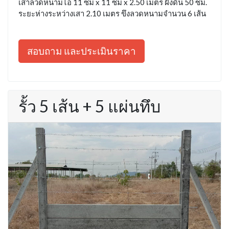
เสาลวดหนามไอ 11 ซม x 11 ซม x 2.50 เมตร ฝังดิน 50 ซม.
ระยะห่างระหว่างเสา 2.10 เมตร ขึงลวดหนามจำนวน 6 เส้น
สอบถาม และประเมินราคา
รั้ว 5 เส้น + 5 แผ่นทึบ