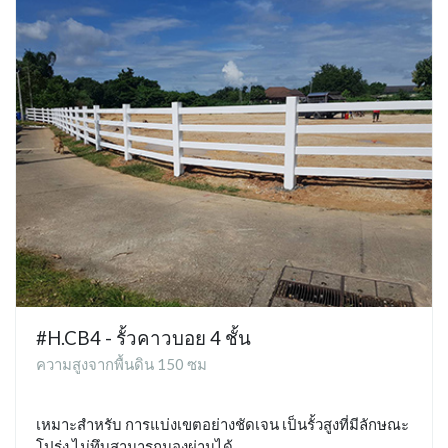
#H.CB4 - รั้วคาวบอย 4 ชั้น
ความสูงจากพื้นดิน 150 ซม
เหมาะสำหรับ การแบ่งเขตอย่างชัดเจน เป็นรั้วสูงที่มีลักษณะ
โปร่ง ไม่ทึบสามารถมองผ่านได้