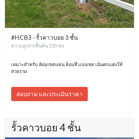
#H.CB3 - รั้วคาวบอย 3 ชั้น
ความสูงจากพื้นดิน 120 ซม
เหมาะสำหรับ ล้อมเขตแดน ล้อมที่ แบ่งเขต เน้นตกแต่งให้
สวยงาม
สอบถาม และประเมินราคา
รั้วคาวบอย 4 ชั้น