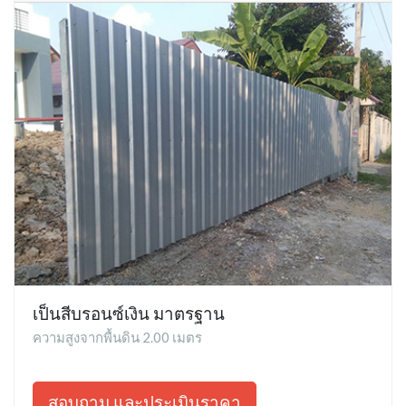
เป็นสีบรอนซ์เงิน มาตรฐาน
ความสูงจากพื้นดิน 2.00 เมตร
สอบถาม และประเมินราคา