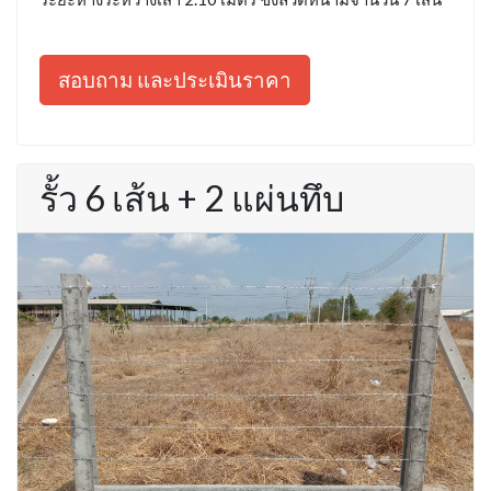
สอบถาม และประเมินราคา
รั้ว 6 เส้น + 2 แผ่นทึบ