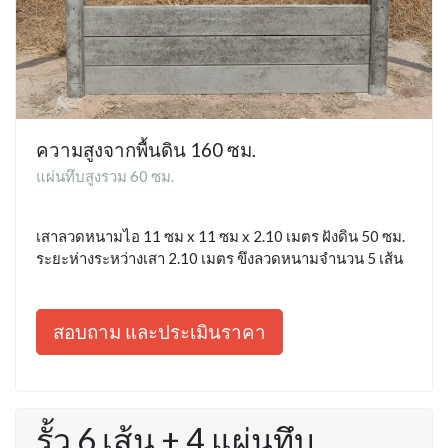
ความสูงจากพื้นดิน 160 ซม.
แผ่นทึบสูงรวม 60 ซม.
เสาลวดหนามไอ 11 ซม x 11 ซม x 2.10 เมตร ฝังดิน 50 ซม.
ระยะห่างระหว่างเสา 2.10 เมตร ขึงลวดหนามจำนวน 5 เส้น
สอบถาม และประเมินราคา
รั้ว 6 เส้น + 4 แผ่นทึบ