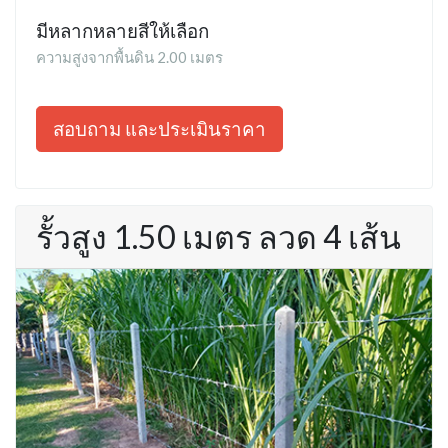
มีหลากหลายสีให้เลือก
ความสูงจากพื้นดิน 2.00 เมตร
สอบถาม และประเมินราคา
รั้วสูง 1.50 เมตร ลวด 4 เส้น