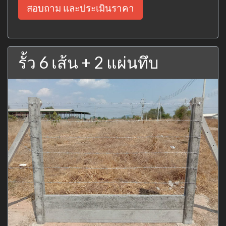
สอบถาม และประเมินราคา
รั้ว 6 เส้น + 2 แผ่นทึบ