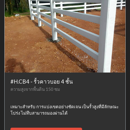
#H.CB4 - รั้วคาวบอย 4 ชั้น
ความสูงจากพื้นดิน 150 ซม
เหมาะสำหรับ การแบ่งเขตอย่างชัดเจน เป็นรั้วสูงที่มีลักษณะ
โปร่ง ไม่ทึบสามารถมองผ่านได้