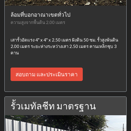
ล้อมที่บอกอาณาเขตทั่วไป
ความสูงจากพื้นดิน 2.00 เมตร
เสารั้วอัดแรง 4" x 4" x 2.50 เมตร ฝังดิน 50 ซม. รั้วสูงพ้นดิน
2.00 เมตร ระยะห่างระหว่างเสา 2.50 เมตร คานเหล็กชุบ 3
คาน
สอบถาม และประเมินราคา
รั้วเมทัลชีท มาตรฐาน