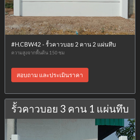
#H.CBW42 - รั้วคาวบอย 2 คาน 2 แผ่นทึบ
ความสูงจากพื้นดิน 150 ซม
สอบถาม และประเมินราคา
รั้วคาวบอย 3 คาน 1 แผ่นทึบ