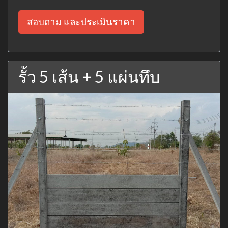
สอบถาม และประเมินราคา
รั้ว 5 เส้น + 5 แผ่นทึบ