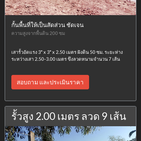
กั้นพื้นที่ให้เป็นสัดส่วน ชัดเจน
ความสูงจากพื้นดิน 200 ซม
เสารั้วอัดแรง 3" x 3" x 2.50 เมตร ฝังดิน 50 ซม. ระยะห่าง
ระหว่างเสา 2.50-3.00 เมตร ขึงลวดหนามจำนวน 7 เส้น
สอบถาม และประเมินราคา
รั้วสูง 2.00 เมตร ลวด 9 เส้น