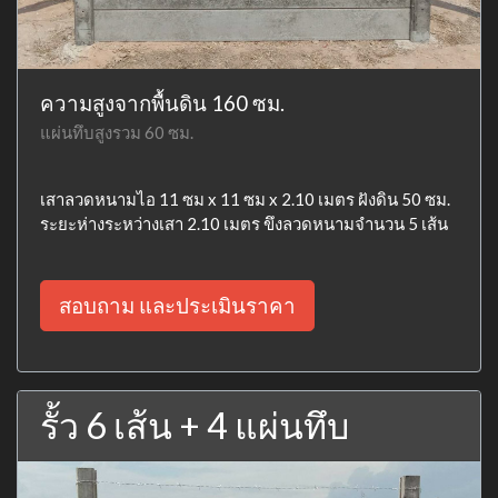
ความสูงจากพื้นดิน 160 ซม.
แผ่นทึบสูงรวม 60 ซม.
เสาลวดหนามไอ 11 ซม x 11 ซม x 2.10 เมตร ฝังดิน 50 ซม.
ระยะห่างระหว่างเสา 2.10 เมตร ขึงลวดหนามจำนวน 5 เส้น
สอบถาม และประเมินราคา
รั้ว 6 เส้น + 4 แผ่นทึบ