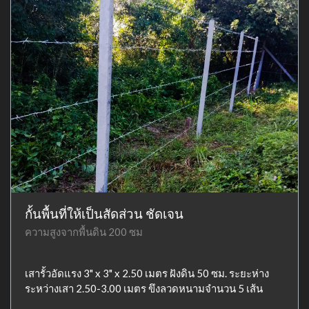
กั้นพื้นที่ให้เป็นสัดส่วน ชัดเจน
ความสูงจากพื้นดิน 200 ซม
เสารั้วอัดแรง 3" x 3" x 2.50 เมตร ฝังดิน 50 ซม. ระยะห่าง
ระหว่างเสา 2.50-3.00 เมตร ขึงลวดหนามจำนวน 5 เส้น