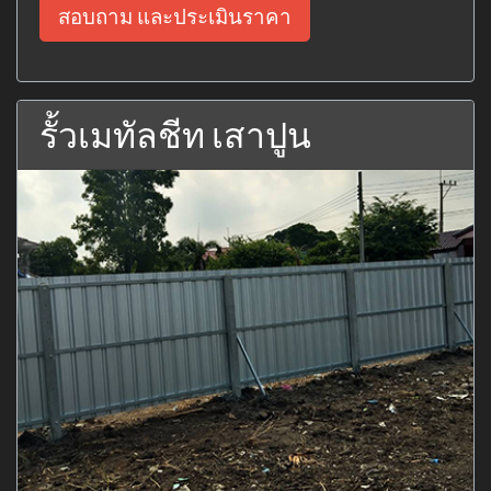
สอบถาม และประเมินราคา
รั้วเมทัลชีท เสาปูน