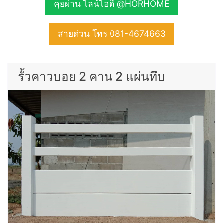
คุยผ่าน ไลน์ไอดี @HORHOME
สายด่วน โทร 081-4674663
รั้วคาวบอย 2 คาน 2 แผ่นทึบ