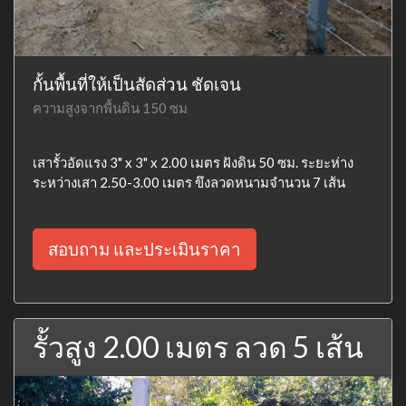
กั้นพื้นที่ให้เป็นสัดส่วน ชัดเจน
ความสูงจากพื้นดิน 150 ซม
เสารั้วอัดแรง 3" x 3" x 2.00 เมตร ฝังดิน 50 ซม. ระยะห่าง
ระหว่างเสา 2.50-3.00 เมตร ขึงลวดหนามจำนวน 7 เส้น
สอบถาม และประเมินราคา
รั้วสูง 2.00 เมตร ลวด 5 เส้น