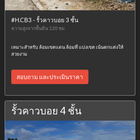
#H.CB3 - รั้วคาวบอย 3 ชั้น
ความสูงจากพื้นดิน 120 ซม
เหมาะสำหรับ ล้อมเขตแดน ล้อมที่ แบ่งเขต เน้นตกแต่งให้
สวยงาม
สอบถาม และประเมินราคา
รั้วคาวบอย 4 ชั้น