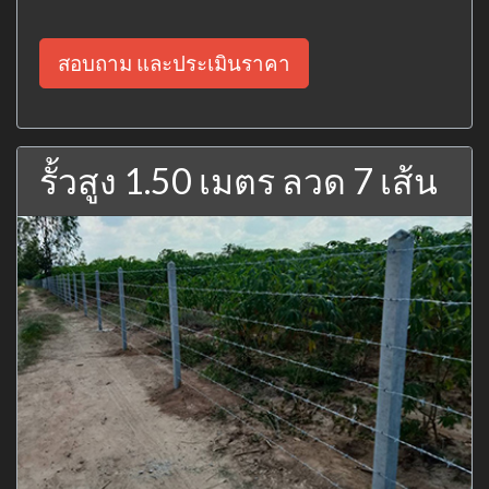
สอบถาม และประเมินราคา
รั้วสูง 1.50 เมตร ลวด 7 เส้น