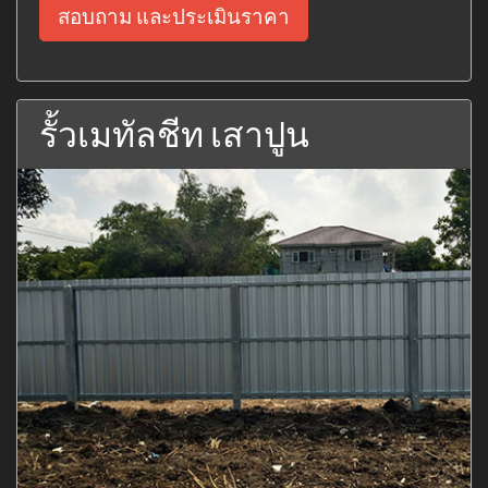
สอบถาม และประเมินราคา
รั้วเมทัลชีท เสาปูน