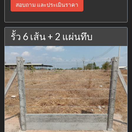
สอบถาม และประเมินราคา
รั้ว 6 เส้น + 2 แผ่นทึบ