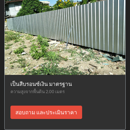
เป็นสีบรอนซ์เงิน มาตรฐาน
ความสูงจากพื้นดิน 2.00 เมตร
สอบถาม และประเมินราคา