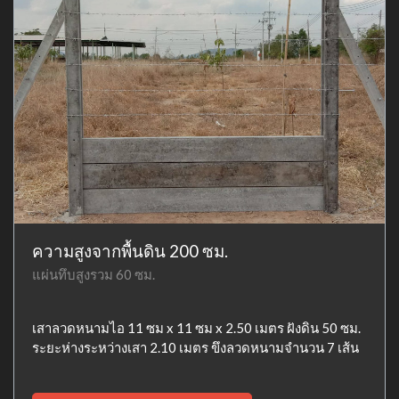
ความสูงจากพื้นดิน 200 ซม.
แผ่นทึบสูงรวม 60 ซม.
เสาลวดหนามไอ 11 ซม x 11 ซม x 2.50 เมตร ฝังดิน 50 ซม.
ระยะห่างระหว่างเสา 2.10 เมตร ขึงลวดหนามจำนวน 7 เส้น