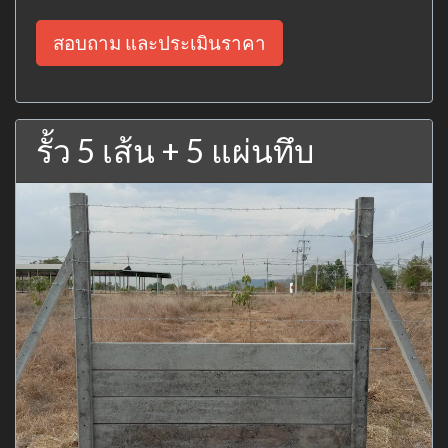
สอบถาม และประเมินราคา
รั้ว 5 เส้น + 5 แผ่นทึบ