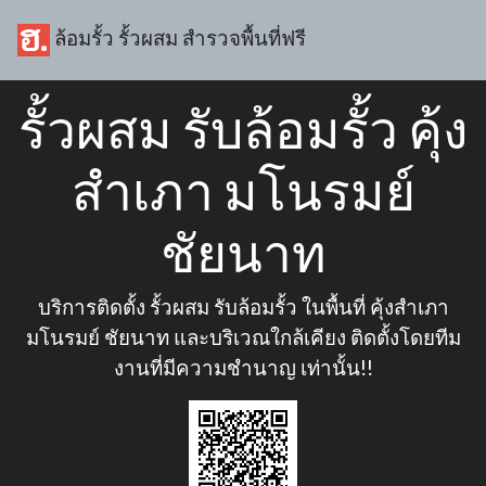
ล้อมรั้ว รั้วผสม สำรวจพื้นที่ฟรี
รั้วผสม รับล้อมรั้ว คุ้ง
สำเภา มโนรมย์
ชัยนาท
บริการติดตั้ง รั้วผสม รับล้อมรั้ว ในพื้นที่ คุ้งสำเภา
มโนรมย์ ชัยนาท และบริเวณใกล้เคียง ติดตั้งโดยทีม
งานที่มีความชำนาญ เท่านั้น!!