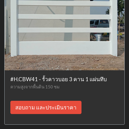
#H.CBW41 - รั้วคาวบอย 3 คาน 1 แผ่นทึบ
ความสูงจากพื้นดิน 150 ซม
สอบถาม และประเมินราคา