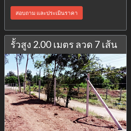
สอบถาม และประเมินราคา
รั้วสูง 2.00 เมตร ลวด 7 เส้น