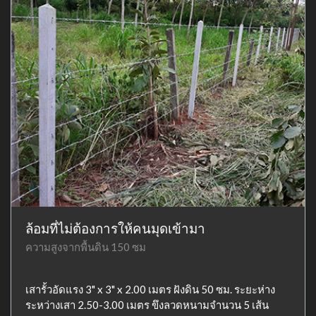
ล้อมที่ไม่ต้องการให้คนมุดเข้ามา
ความสูงจากพื้นดิน 150 ซม
เสารั้วอัดแรง 3" x 3" x 2.00 เมตร ฝังดิน 50 ซม. ระยะห่าง
ระหว่างเสา 2.50-3.00 เมตร ขึงลวดหนามจำนวน 5 เส้น