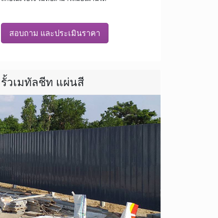
สอบถาม และประเมินราคา
รั้วเมทัลชีท แผ่นสี