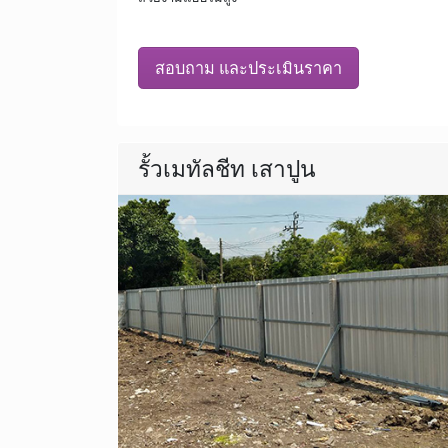
สอบถาม และประเมินราคา
รั้วเมทัลชีท เสาปูน