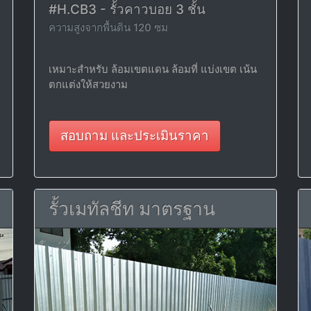
#H.CB3 - รั้วคาวบอย 3 ชั้น
ความสูงจากพื้นดิน 120 ซม
เหมาะสำหรับ ล้อมเขตแดน ล้อมที่ แบ่งเขต เน้น
ตกแต่งให้สวยงาม
สอบถาม และประเมินราคา
รั้วเมทัลชีท มาตรฐาน