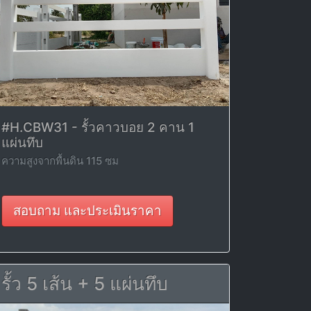
#H.CBW31 - รั้วคาวบอย 2 คาน 1
แผ่นทึบ
ความสูงจากพื้นดิน 115 ซม
สอบถาม และประเมินราคา
รั้ว 5 เส้น + 5 แผ่นทึบ