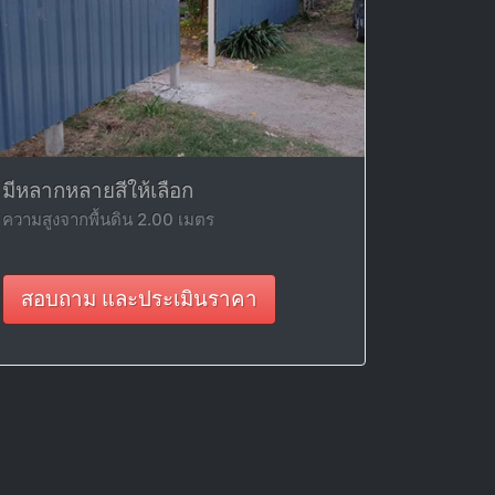
มีหลากหลายสีให้เลือก
ความสูงจากพื้นดิน 2.00 เมตร
สอบถาม และประเมินราคา