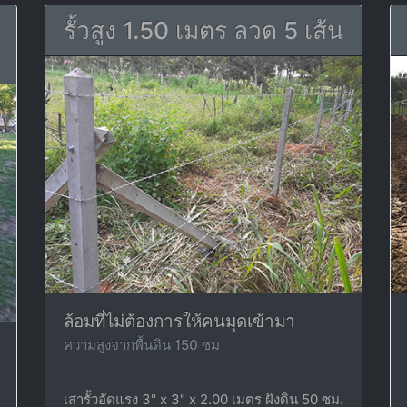
รั้วสูง 1.50 เมตร ลวด 5 เส้น
ล้อมที่ไม่ต้องการให้คนมุดเข้ามา
ความสูงจากพื้นดิน 150 ซม
เสารั้วอัดแรง 3" x 3" x 2.00 เมตร ฝังดิน 50 ซม.