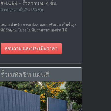
#H.CB4 - รั้วคาวบอย 4 ชั้น
ความสูงจากพื้นดิน 150 ซม
เหมาะสำหรับ การแบ่งเขตอย่างชัดเจน เป็นรั้วสูง
ที่มีลักษณะโปร่ง ไม่ทึบสามารถมองผ่านได้
สอบถาม และประเมินราคา
รั้วเมทัลชีท แผ่นสี