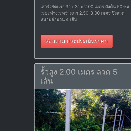
เสารั้วอัดแรง 3" x 3" x 2.00 เมตร ฝังดิน 50 ซม.
ระยะห่างระหว่างเสา 2.50-3.00 เมตร ขึงลวด
หนามจำนวน 4 เส้น
สอบถาม และประเมินราคา
รั้วสูง 2.00 เมตร ลวด 5
เส้น