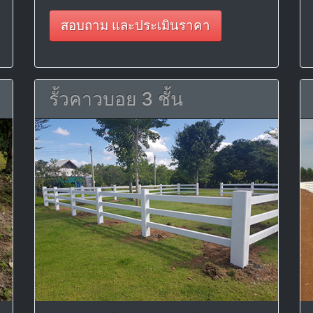
สอบถาม และประเมินราคา
รั้วคาวบอย 3 ชั้น