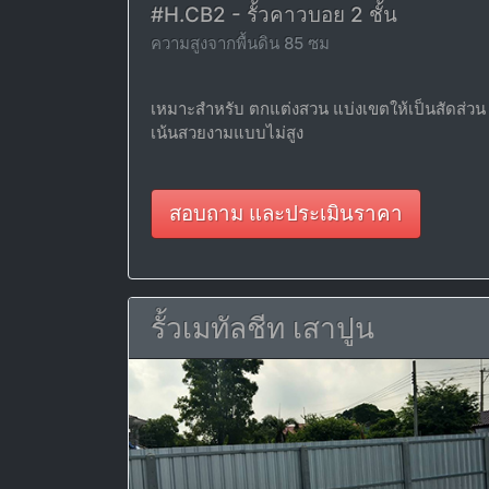
#H.CB2 - รั้วคาวบอย 2 ชั้น
ความสูงจากพื้นดิน 85 ซม
เหมาะสำหรับ ตกแต่งสวน แบ่งเขตให้เป็นสัดส่วน
เน้นสวยงามแบบไม่สูง
สอบถาม และประเมินราคา
รั้วเมทัลชีท เสาปูน