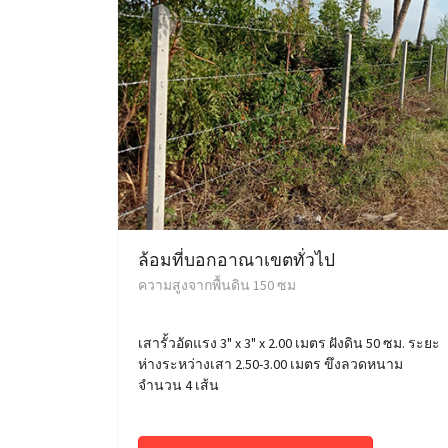
ล้อมที่บอกอาณาเขตทั่วไป
ความสูงจากพื้นดิน 150 ซม
เสารั้วอัดแรง 3" x 3" x 2.00 เมตร ฝังดิน 50 ซม. ระยะ
ห่างระหว่างเสา 2.50-3.00 เมตร ขึงลวดหนาม
จำนวน 4 เส้น