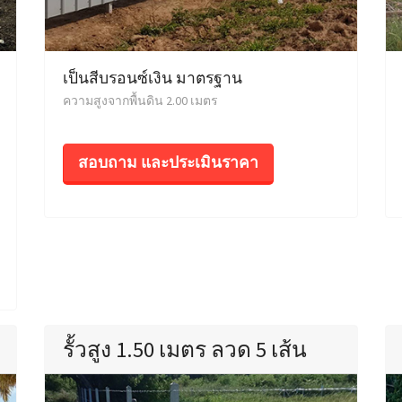
เป็นสีบรอนซ์เงิน มาตรฐาน
ความสูงจากพื้นดิน 2.00 เมตร
สอบถาม และประเมินราคา
รั้วสูง 1.50 เมตร ลวด 5 เส้น