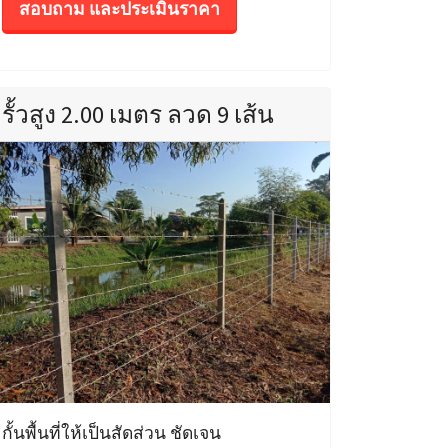
สอบถาม และประเมินราคา
รั้วสูง 2.00 เมตร ลวด 9 เส้น
กั้นพื้นที่ให้เป็นสัดส่วน ชัดเจน