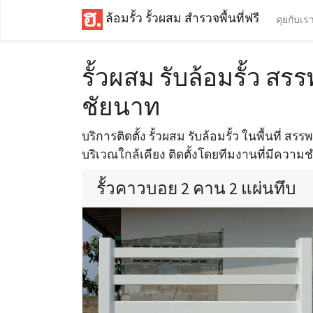
ล้อมรั้ว รั้วผสม สำรวจพื้นที่ฟรี
คุยกับเร
รั้วผสม รับล้อมรั้ว ส
ชัยนาท
บริการติดตั้ง รั้วผสม รับล้อมรั้ว ในพื้นที่ 
บริเวณใกล้เคียง ติดตั้งโดยทีมงานที่มีความช
รั้วคาวบอย 2 คาน 2 แผ่นทึบ