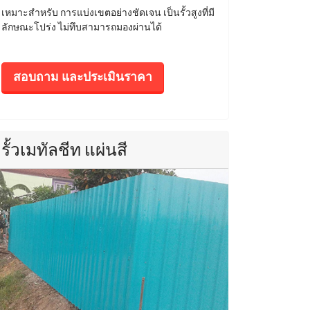
เหมาะสำหรับ การแบ่งเขตอย่างชัดเจน เป็นรั้วสูงที่มี
ลักษณะโปร่ง ไม่ทึบสามารถมองผ่านได้
สอบถาม และประเมินราคา
รั้วเมทัลชีท แผ่นสี