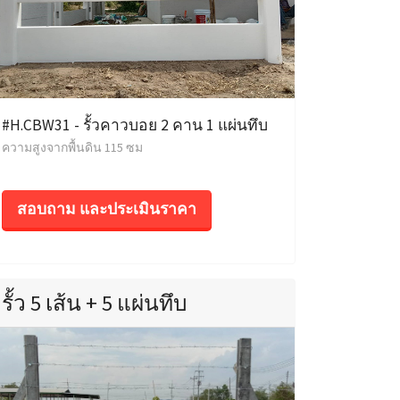
#H.CBW31 - รั้วคาวบอย 2 คาน 1 แผ่นทึบ
ความสูงจากพื้นดิน 115 ซม
สอบถาม และประเมินราคา
รั้ว 5 เส้น + 5 แผ่นทึบ