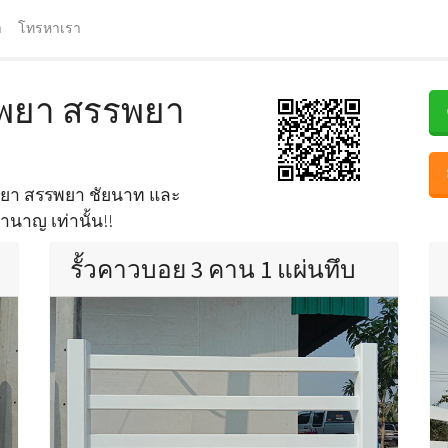
า
โทรหาเรา
รรพยา สรรพยา
สรรพยา สรรพยา ชัยนาท และ
ำนาญ เท่านั้น!!
รั้วคาวบอย 3 คาน 1 แผ่นทึบ