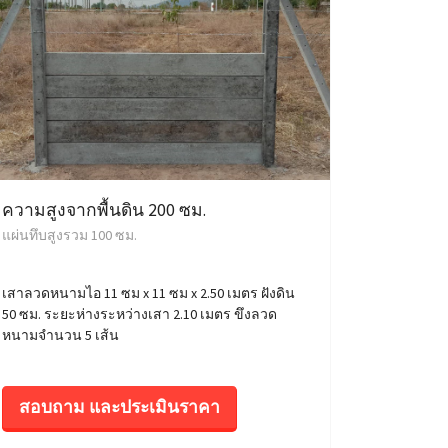
ความสูงจากพื้นดิน 200 ซม.
แผ่นทึบสูงรวม 100 ซม.
เสาลวดหนามไอ 11 ซม x 11 ซม x 2.50 เมตร ฝังดิน
50 ซม. ระยะห่างระหว่างเสา 2.10 เมตร ขึงลวด
หนามจำนวน 5 เส้น
สอบถาม และประเมินราคา