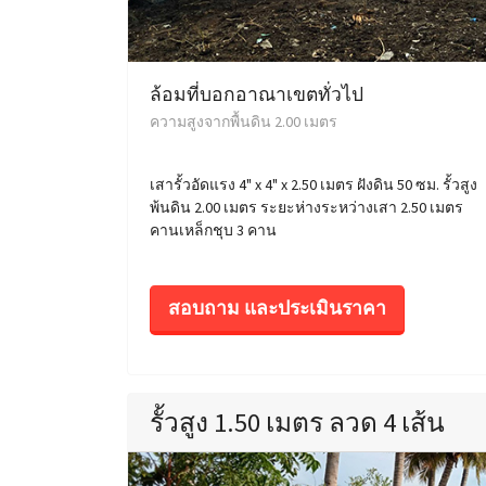
ล้อมที่บอกอาณาเขตทั่วไป
ความสูงจากพื้นดิน 2.00 เมตร
เสารั้วอัดแรง 4" x 4" x 2.50 เมตร ฝังดิน 50 ซม. รั้วสูง
พ้นดิน 2.00 เมตร ระยะห่างระหว่างเสา 2.50 เมตร
คานเหล็กชุบ 3 คาน
สอบถาม และประเมินราคา
รั้วสูง 1.50 เมตร ลวด 4 เส้น