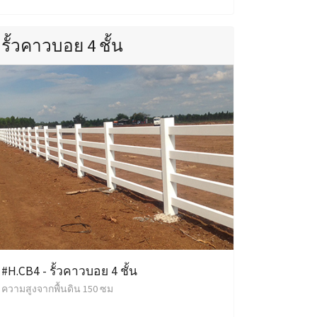
รั้วคาวบอย 4 ชั้น
#H.CB4 - รั้วคาวบอย 4 ชั้น
ความสูงจากพื้นดิน 150 ซม