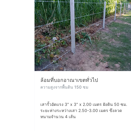
ล้อมที่บอกอาณาเขตทั่วไป
ความสูงจากพื้นดิน 150 ซม
เสารั้วอัดแรง 3" x 3" x 2.00 เมตร ฝังดิน 50 ซม.
ระยะห่างระหว่างเสา 2.50-3.00 เมตร ขึงลวด
หนามจำนวน 4 เส้น