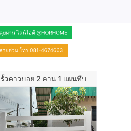
คุยผ่าน ไลน์ไอดี @HORHOME
สายด่วน โทร 081-4674663
รั้วคาวบอย 2 คาน 1 แผ่นทึบ