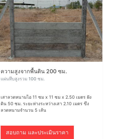
ความสูงจากพื้นดิน 200 ซม.
แผ่นทึบสูงรวม 100 ซม.
เสาลวดหนามไอ 11 ซม x 11 ซม x 2.50 เมตร ฝัง
ดิน 50 ซม. ระยะห่างระหว่างเสา 2.10 เมตร ขึง
ลวดหนามจำนวน 5 เส้น
สอบถาม และประเมินราคา