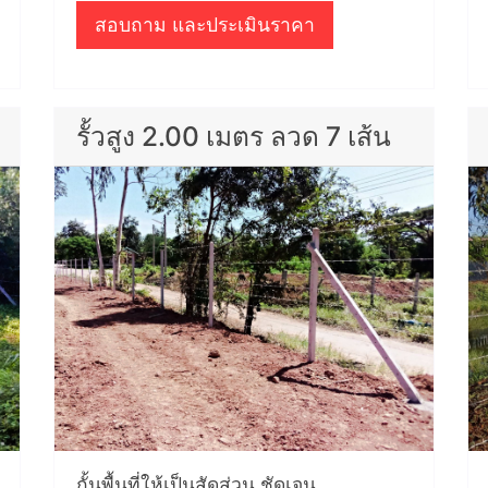
สอบถาม และประเมินราคา
รั้วสูง 2.00 เมตร ลวด 7 เส้น
กั้นพื้นที่ให้เป็นสัดส่วน ชัดเจน