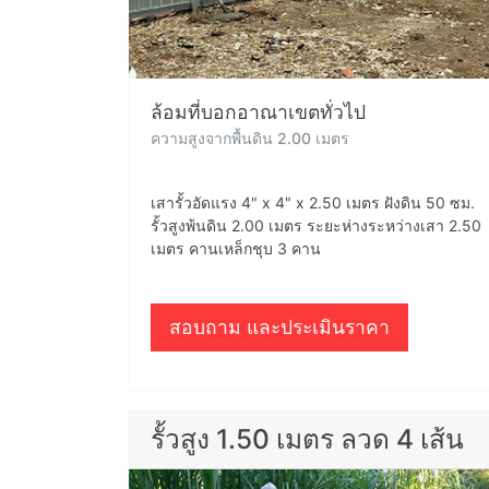
ล้อมที่บอกอาณาเขตทั่วไป
ความสูงจากพื้นดิน 2.00 เมตร
เสารั้วอัดแรง 4" x 4" x 2.50 เมตร ฝังดิน 50 ซม.
รั้วสูงพ้นดิน 2.00 เมตร ระยะห่างระหว่างเสา 2.50
เมตร คานเหล็กชุบ 3 คาน
สอบถาม และประเมินราคา
รั้วสูง 1.50 เมตร ลวด 4 เส้น