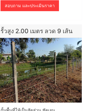
สอบถาม และประเมินราคา
รั้วสูง 2.00 เมตร ลวด 9 เส้น
กั้นพื้นที่ให้เป็นสัดส่วน ชัดเจน