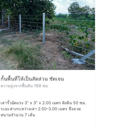
กั้นพื้นที่ให้เป็นสัดส่วน ชัดเจน
ความสูงจากพื้นดิน 150 ซม
เสารั้วอัดแรง 3" x 3" x 2.00 เมตร ฝังดิน 50 ซม.
ระยะห่างระหว่างเสา 2.50-3.00 เมตร ขึงลวด
หนามจำนวน 7 เส้น