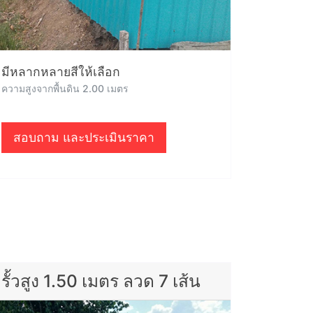
มีหลากหลายสีให้เลือก
ความสูงจากพื้นดิน 2.00 เมตร
สอบถาม และประเมินราคา
รั้วสูง 1.50 เมตร ลวด 7 เส้น