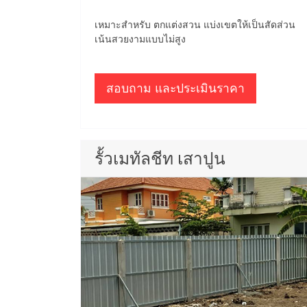
เหมาะสำหรับ ตกแต่งสวน แบ่งเขตให้เป็นสัดส่วน
เน้นสวยงามแบบไม่สูง
สอบถาม และประเมินราคา
รั้วเมทัลชีท เสาปูน