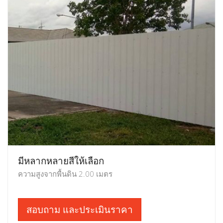
มีหลากหลายสีให้เลือก
ความสูงจากพื้นดิน 2.00 เมตร
สอบถาม และประเมินราคา