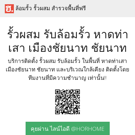
ล้อมรั้ว รั้วผสม สำรวจพื้นที่ฟรี
รั้วผสม รับล้อมรั้ว หาดท่า
เสา เมืองชัยนาท ชัยนาท
บริการติดตั้ง รั้วผสม รับล้อมรั้ว ในพื้นที่ หาดท่าเสา
เมืองชัยนาท ชัยนาท และบริเวณใกล้เคียง ติดตั้งโดย
ทีมงานที่มีความชำนาญ เท่านั้น!!
คุยผ่าน ไลน์ไอดี @HORHOME