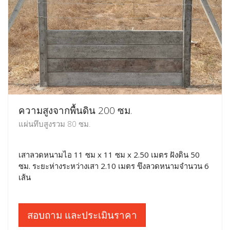
ความสูงจากพื้นดิน 200 ซม.
แผ่นทึบสูงรวม 80 ซม.
เสาลวดหนามไอ 11 ซม x 11 ซม x 2.50 เมตร ฝังดิน 50
ซม. ระยะห่างระหว่างเสา 2.10 เมตร ขึงลวดหนามจำนวน 6
เส้น
สอบถาม และประเมินราคา