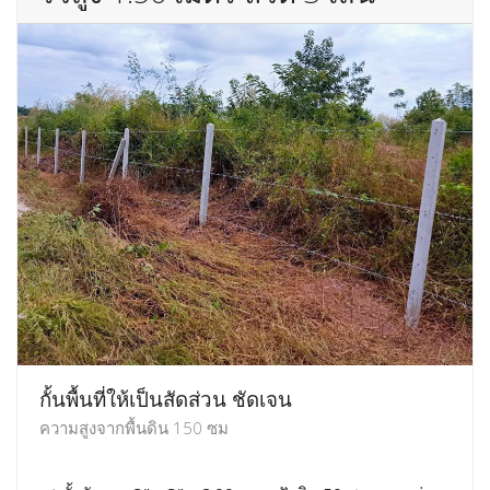
กั้นพื้นที่ให้เป็นสัดส่วน ชัดเจน
ความสูงจากพื้นดิน 150 ซม