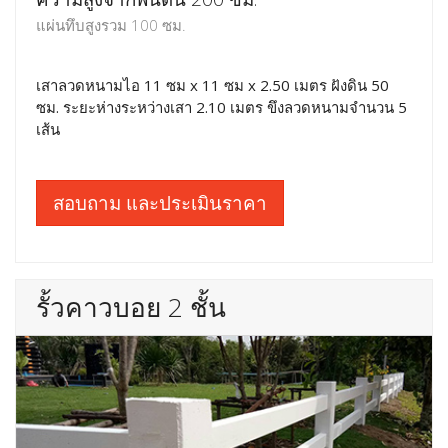
แผ่นทึบสูงรวม 100 ซม.
เสาลวดหนามไอ 11 ซม x 11 ซม x 2.50 เมตร ฝังดิน 50
ซม. ระยะห่างระหว่างเสา 2.10 เมตร ขึงลวดหนามจำนวน 5
เส้น
สอบถาม และประเมินราคา
รั้วคาวบอย 2 ชั้น