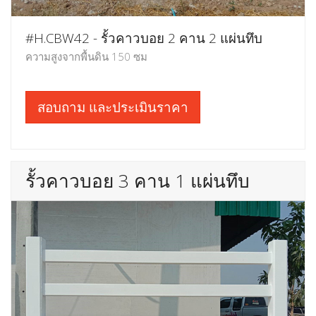
#H.CBW42 - รั้วคาวบอย 2 คาน 2 แผ่นทึบ
ความสูงจากพื้นดิน 150 ซม
สอบถาม และประเมินราคา
รั้วคาวบอย 3 คาน 1 แผ่นทึบ