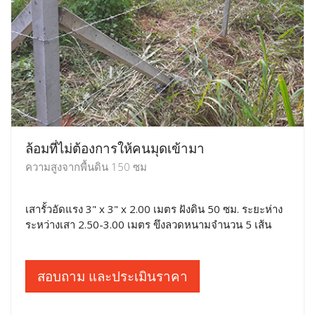
ล้อมที่ไม่ต้องการให้คนมุดเข้ามา
ความสูงจากพื้นดิน 150 ซม
เสารั้วอัดแรง 3" x 3" x 2.00 เมตร ฝังดิน 50 ซม. ระยะห่าง
ระหว่างเสา 2.50-3.00 เมตร ขึงลวดหนามจำนวน 5 เส้น
สอบถาม และประเมินราคา