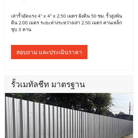
เสารั้วอัดแรง 4" x 4" x 2.50 เมตร ฝังดิน 50 ซม. รั้วสูงพ้น
ดิน 2.00 เมตร ระยะห่างระหว่างเสา 2.50 เมตร คานเหล็ก
ชุบ 3 คาน
สอบถาม และประเมินราคา
รั้วเมทัลชีท มาตรฐาน