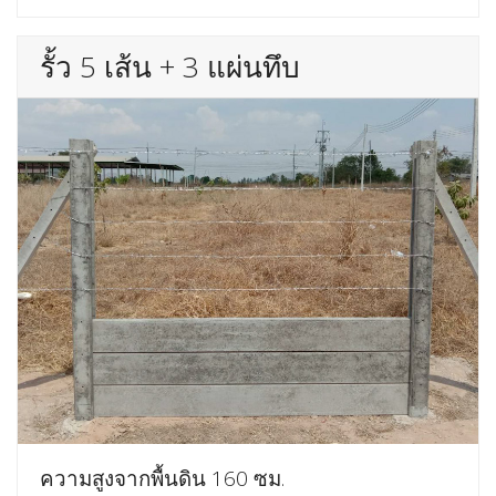
รั้ว 5 เส้น + 3 แผ่นทึบ
ความสูงจากพื้นดิน 160 ซม.