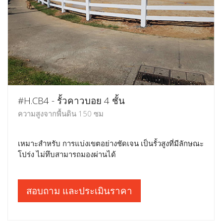
#H.CB4 - รั้วคาวบอย 4 ชั้น
ความสูงจากพื้นดิน 150 ซม
เหมาะสำหรับ การแบ่งเขตอย่างชัดเจน เป็นรั้วสูงที่มีลักษณะ
โปร่ง ไม่ทึบสามารถมองผ่านได้
สอบถาม และประเมินราคา