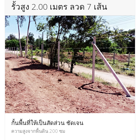
รั้วสูง 2.00 เมตร ลวด 7 เส้น
กั้นพื้นที่ให้เป็นสัดส่วน ชัดเจน
ความสูงจากพื้นดิน 200 ซม