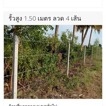
รั้วสูง 1.50 เมตร ลวด 4 เส้น