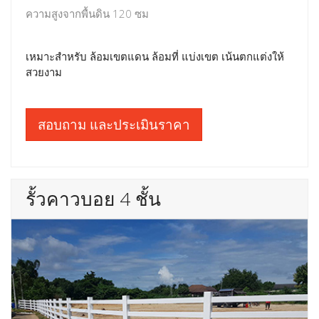
ความสูงจากพื้นดิน 120 ซม
เหมาะสำหรับ ล้อมเขตแดน ล้อมที่ แบ่งเขต เน้นตกแต่งให้
สวยงาม
สอบถาม และประเมินราคา
รั้วคาวบอย 4 ชั้น