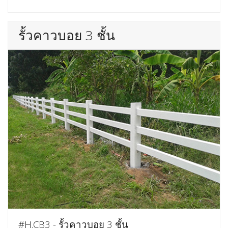
รั้วคาวบอย 3 ชั้น
#H.CB3 - รั้วคาวบอย 3 ชั้น