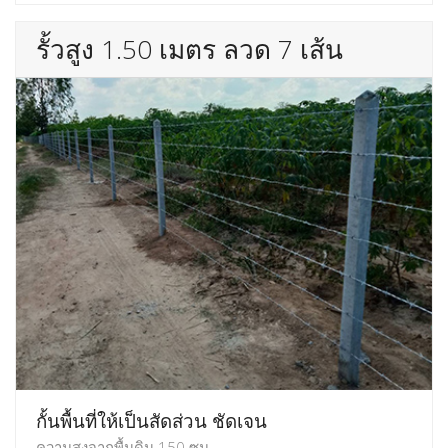
รั้วสูง 1.50 เมตร ลวด 7 เส้น
กั้นพื้นที่ให้เป็นสัดส่วน ชัดเจน
ความสูงจากพื้นดิน 150 ซม