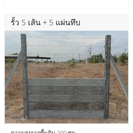
รั้ว 5 เส้น + 5 แผ่นทึบ
ความสูงจากพื้นดิน 200 ซม.