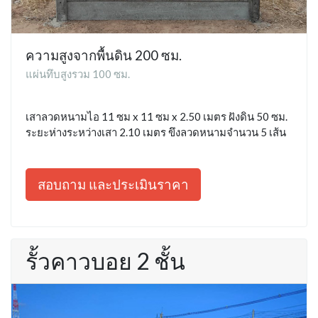
ความสูงจากพื้นดิน 200 ซม.
แผ่นทึบสูงรวม 100 ซม.
เสาลวดหนามไอ 11 ซม x 11 ซม x 2.50 เมตร ฝังดิน 50 ซม.
ระยะห่างระหว่างเสา 2.10 เมตร ขึงลวดหนามจำนวน 5 เส้น
สอบถาม และประเมินราคา
รั้วคาวบอย 2 ชั้น