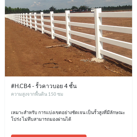
#H.CB4 - รั้วคาวบอย 4 ชั้น
ความสูงจากพื้นดิน 150 ซม
เหมาะสำหรับ การแบ่งเขตอย่างชัดเจน เป็นรั้วสูงที่มีลักษณะ
โปร่ง ไม่ทึบสามารถมองผ่านได้