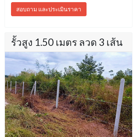
สอบถาม และประเมินราคา
รั้วสูง 1.50 เมตร ลวด 3 เส้น