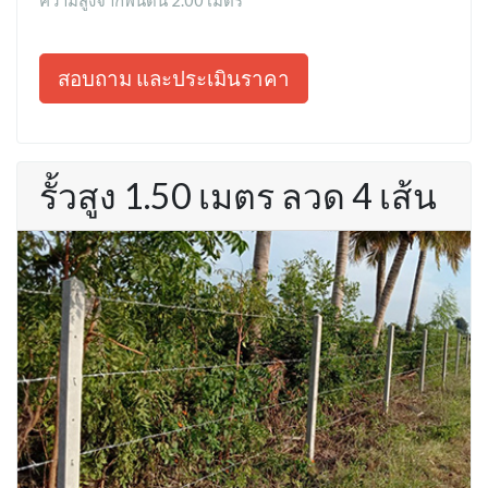
สอบถาม และประเมินราคา
รั้วสูง 1.50 เมตร ลวด 4 เส้น