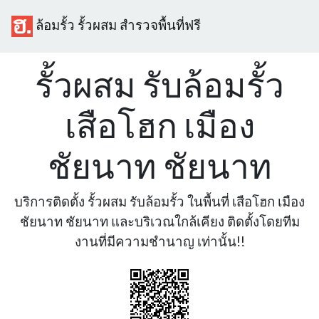
ล้อมรั้ว รั้วผสม สำรวจพื้นที่ฟรี
รั้วผสม รับล้อมรั้ว
เสือโฮก เมือง
ชัยนาท ชัยนาท
บริการติดตั้ง รั้วผสม รับล้อมรั้ว ในพื้นที่ เสือโฮก เมือง
ชัยนาท ชัยนาท และบริเวณใกล้เคียง ติดตั้งโดยทีม
งานที่มีความชำนาญ เท่านั้น!!