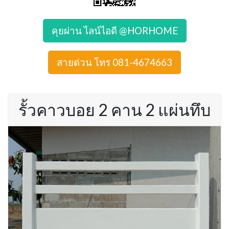
คุยผ่าน ไลน์ไอดี @HORHOME
สายด่วน โทร 081-4674663
รั้วคาวบอย 2 คาน 2 แผ่นทึบ