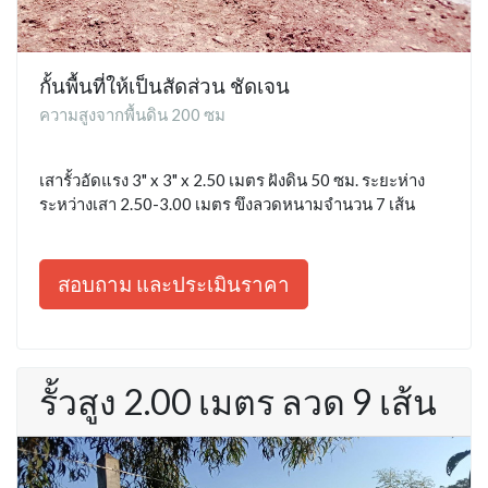
กั้นพื้นที่ให้เป็นสัดส่วน ชัดเจน
ความสูงจากพื้นดิน 200 ซม
เสารั้วอัดแรง 3" x 3" x 2.50 เมตร ฝังดิน 50 ซม. ระยะห่าง
ระหว่างเสา 2.50-3.00 เมตร ขึงลวดหนามจำนวน 7 เส้น
สอบถาม และประเมินราคา
รั้วสูง 2.00 เมตร ลวด 9 เส้น