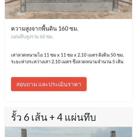
ความสูงจากพื้นดิน 160 ซม.
แผ่นทึบสูงรวม 60 ซม.
เสาลวดหนามไอ 11 ซม x 11 ซม x 2.10 เมตร ฝังดิน 50 ซม.
ระยะห่างระหว่างเสา 2.10 เมตร ขึงลวดหนามจำนวน 5 เส้น
สอบถาม และประเมินราคา
รั้ว 6 เส้น + 4 แผ่นทึบ