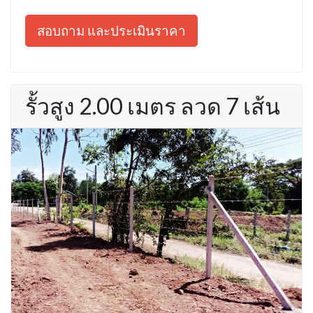
สอบถาม และประเมินราคา
รั้วสูง 2.00 เมตร ลวด 7 เส้น