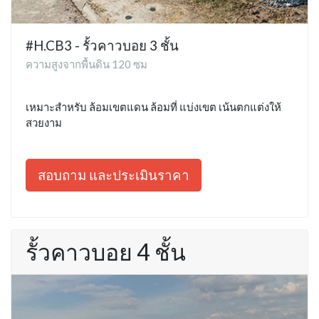
#H.CB3 - รั้วคาวบอย 3 ชั้น
ความสูงจากพื้นดิน 120 ซม
เหมาะสำหรับ ล้อมเขตแดน ล้อมที่ แบ่งเขต เน้นตกแต่งให้
สวยงาม
สอบถาม และประเมินราคา
รั้วคาวบอย 4 ชั้น