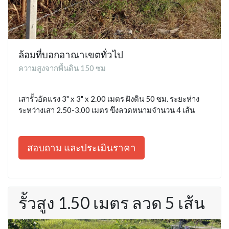
ล้อมที่บอกอาณาเขตทั่วไป
ความสูงจากพื้นดิน 150 ซม
เสารั้วอัดแรง 3" x 3" x 2.00 เมตร ฝังดิน 50 ซม. ระยะห่าง
ระหว่างเสา 2.50-3.00 เมตร ขึงลวดหนามจำนวน 4 เส้น
สอบถาม และประเมินราคา
รั้วสูง 1.50 เมตร ลวด 5 เส้น