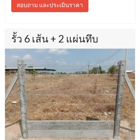
สอบถาม และประเมินราคา
รั้ว 6 เส้น + 2 แผ่นทึบ