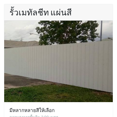
รั้วเมทัลชีท แผ่นสี
มีหลากหลายสีให้เลือก
ความสูงจากพื้นดิน 2.00 เมตร