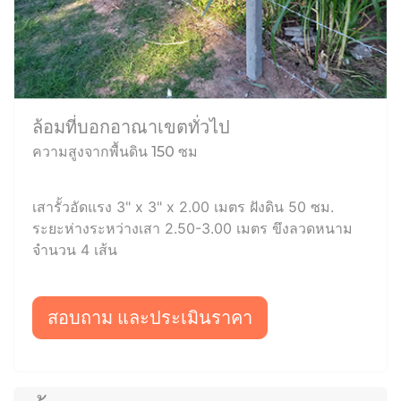
ล้อมที่บอกอาณาเขตทั่วไป
ความสูงจากพื้นดิน 150 ซม
เสารั้วอัดแรง 3" x 3" x 2.00 เมตร ฝังดิน 50 ซม.
ระยะห่างระหว่างเสา 2.50-3.00 เมตร ขึงลวดหนาม
จำนวน 4 เส้น
สอบถาม และประเมินราคา