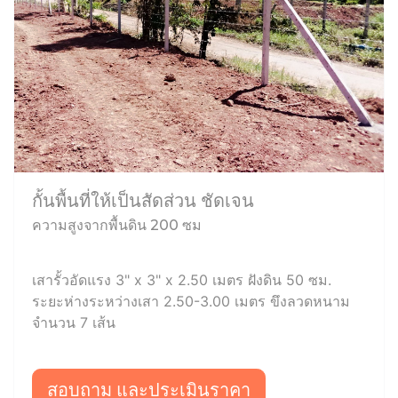
กั้นพื้นที่ให้เป็นสัดส่วน ชัดเจน
ความสูงจากพื้นดิน 200 ซม
เสารั้วอัดแรง 3" x 3" x 2.50 เมตร ฝังดิน 50 ซม.
ระยะห่างระหว่างเสา 2.50-3.00 เมตร ขึงลวดหนาม
จำนวน 7 เส้น
สอบถาม และประเมินราคา