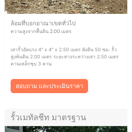
ล้อมที่บอกอาณาเขตทั่วไป
ความสูงจากพื้นดิน 2.00 เมตร
เสารั้วอัดแรง 4" x 4" x 2.50 เมตร ฝังดิน 50 ซม. รั้ว
สูงพ้นดิน 2.00 เมตร ระยะห่างระหว่างเสา 2.50 เมตร
คานเหล็กชุบ 3 คาน
สอบถาม และประเมินราคา
รั้วเมทัลชีท มาตรฐาน