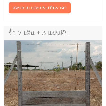
สอบถาม และประเมินราคา
รั้ว 7 เส้น + 3 แผ่นทึบ