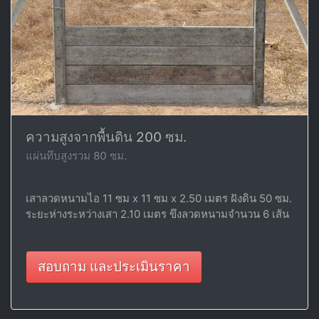
ความสูงจากพื้นดิน 200 ซม.
แผ่นทึบสูงรวม 80 ซม.
เสาลวดหนามไอ 11 ซม x 11 ซม x 2.50 เมตร ฝังดิน 50 ซม.
ระยะห่างระหว่างเสา 2.10 เมตร ขึงลวดหนามจำนวน 6 เส้น
สอบถาม และประเมินราคา