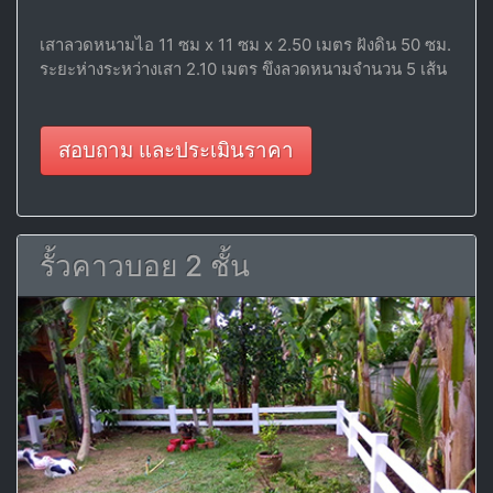
เสาลวดหนามไอ 11 ซม x 11 ซม x 2.50 เมตร ฝังดิน 50 ซม.
ระยะห่างระหว่างเสา 2.10 เมตร ขึงลวดหนามจำนวน 5 เส้น
สอบถาม และประเมินราคา
รั้วคาวบอย 2 ชั้น