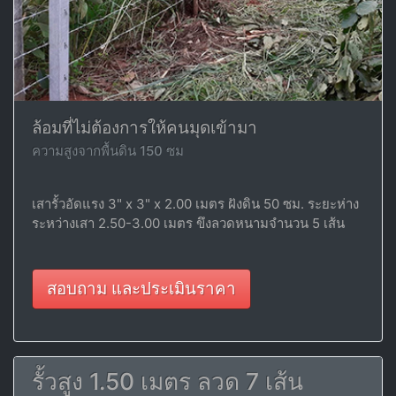
ล้อมที่ไม่ต้องการให้คนมุดเข้ามา
ความสูงจากพื้นดิน 150 ซม
เสารั้วอัดแรง 3" x 3" x 2.00 เมตร ฝังดิน 50 ซม. ระยะห่าง
ระหว่างเสา 2.50-3.00 เมตร ขึงลวดหนามจำนวน 5 เส้น
สอบถาม และประเมินราคา
รั้วสูง 1.50 เมตร ลวด 7 เส้น