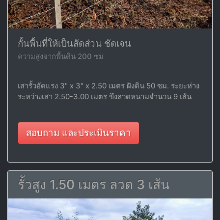
กั้นพื้นที่ให้เป็นสัดส่วน ชัดเจน
ความสูงจากพื้นดิน 200 ซม
เสารั้วอัดแรง 3" x 3" x 2.50 เมตร ฝังดิน 50 ซม. ระยะห่าง
ระหว่างเสา 2.50-3.00 เมตร ขึงลวดหนามจำนวน 9 เส้น
สอบถาม และประเมินราคา
รั้วสูง 1.50 เมตร ลวด 3 เส้น