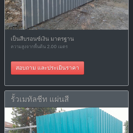
เป็นสีบรอนซ์เงิน มาตรฐาน
ความสูงจากพื้นดิน 2.00 เมตร
สอบถาม และประเมินราคา
รั้วเมทัลชีท แผ่นสี