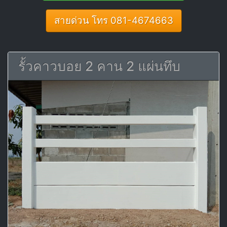
สายด่วน โทร 081-4674663
รั้วคาวบอย 2 คาน 2 แผ่นทึบ