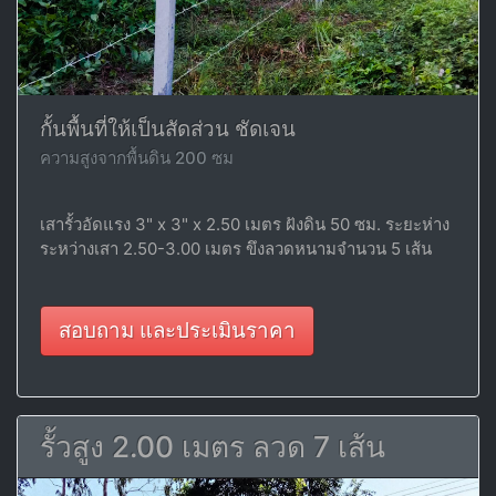
กั้นพื้นที่ให้เป็นสัดส่วน ชัดเจน
ความสูงจากพื้นดิน 200 ซม
เสารั้วอัดแรง 3" x 3" x 2.50 เมตร ฝังดิน 50 ซม. ระยะห่าง
ระหว่างเสา 2.50-3.00 เมตร ขึงลวดหนามจำนวน 5 เส้น
สอบถาม และประเมินราคา
รั้วสูง 2.00 เมตร ลวด 7 เส้น