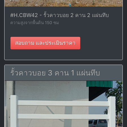
#H.CBW42 - รั้วคาวบอย 2 คาน 2 แผ่นทึบ
ความสูงจากพื้นดิน 150 ซม
สอบถาม และประเมินราคา
รั้วคาวบอย 3 คาน 1 แผ่นทึบ