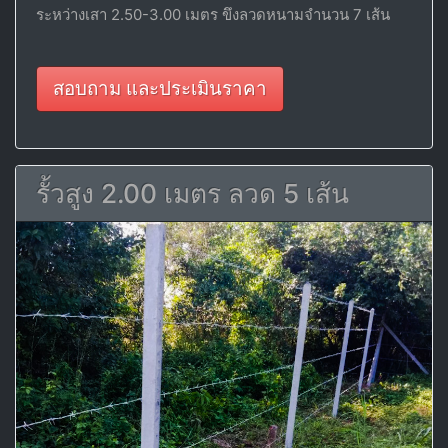
ระหว่างเสา 2.50-3.00 เมตร ขึงลวดหนามจำนวน 7 เส้น
สอบถาม และประเมินราคา
รั้วสูง 2.00 เมตร ลวด 5 เส้น