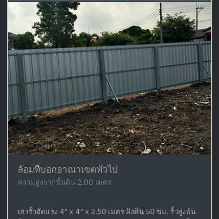
ล้อมที่บอกอาณาเขตทั่วไป
ความสูงจากพื้นดิน 2.00 เมตร
เสารั้วอัดแรง 4" x 4" x 2.50 เมตร ฝังดิน 50 ซม. รั้วสูงพ้น