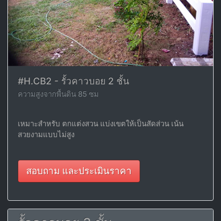
#H.CB2 - รั้วคาวบอย 2 ชั้น
ความสูงจากพื้นดิน 85 ซม
เหมาะสำหรับ ตกแต่งสวน แบ่งเขตให้เป็นสัดส่วน เน้น
สวยงามแบบไม่สูง
สอบถาม และประเมินราคา