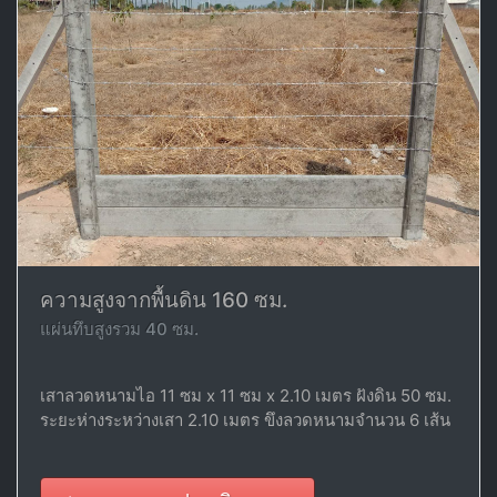
ความสูงจากพื้นดิน 160 ซม.
แผ่นทึบสูงรวม 40 ซม.
เสาลวดหนามไอ 11 ซม x 11 ซม x 2.10 เมตร ฝังดิน 50 ซม.
ระยะห่างระหว่างเสา 2.10 เมตร ขึงลวดหนามจำนวน 6 เส้น