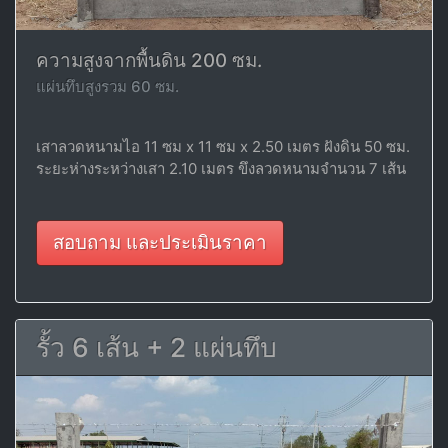
ความสูงจากพื้นดิน 200 ซม.
แผ่นทึบสูงรวม 60 ซม.
เสาลวดหนามไอ 11 ซม x 11 ซม x 2.50 เมตร ฝังดิน 50 ซม.
ระยะห่างระหว่างเสา 2.10 เมตร ขึงลวดหนามจำนวน 7 เส้น
สอบถาม และประเมินราคา
รั้ว 6 เส้น + 2 แผ่นทึบ