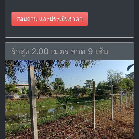
สอบถาม และประเมินราคา
รั้วสูง 2.00 เมตร ลวด 9 เส้น