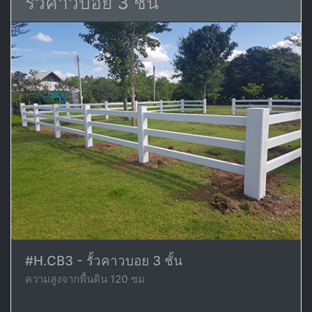
รั้วคาวบอย 3 ชั้น
#H.CB3 - รั้วคาวบอย 3 ชั้น
ความสูงจากพื้นดิน 120 ซม