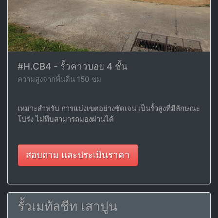
#H.CB4 - รั้วคาวบอย 4 ชั้น
ความสูงจากพื้นดิน 150 ซม
เหมาะสำหรับ การแบ่งเขตอย่างชัดเจน เป็นรั้วสูงที่มีลักษณะ
โปร่ง ไม่ทึบสามารถมองผ่านได้
สอบถาม และประเมินราคา
รั้วเมทัลชีท เสาปูน