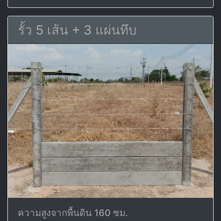
รั้ว 5 เส้น + 3 แผ่นทึบ
ความสูงจากพื้นดิน 160 ซม.