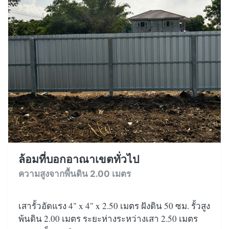
ล้อมที่บอกอาณาเขตทั่วไป
ความสูงจากพื้นดิน 2.00 เมตร
เสารั้วอัดแรง 4" x 4" x 2.50 เมตร ฝังดิน 50 ซม. รั้วสูง
พ้นดิน 2.00 เมตร ระยะห่างระหว่างเสา 2.50 เมตร