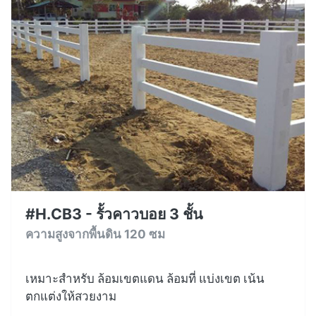
#H.CB3 - รั้วคาวบอย 3 ชั้น
ความสูงจากพื้นดิน 120 ซม
เหมาะสำหรับ ล้อมเขตแดน ล้อมที่ แบ่งเขต เน้น
ตกแต่งให้สวยงาม