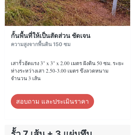
กั้นพื้นที่ให้เป็นสัดส่วน ชัดเจน
ความสูงจากพื้นดิน 150 ซม
เสารั้วอัดแรง 3" x 3" x 2.00 เมตร ฝังดิน 50 ซม. ระยะ
ห่างระหว่างเสา 2.50-3.00 เมตร ขึงลวดหนาม
จำนวน 3 เส้น
สอบถาม และประเมินราคา
รั้ว 7 เส้น + 3 แผ่นทึบ