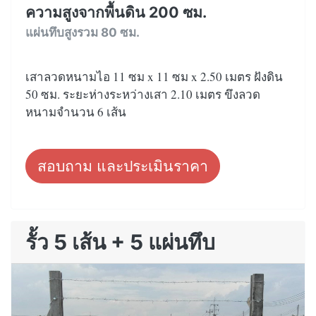
ความสูงจากพื้นดิน 200 ซม.
แผ่นทึบสูงรวม 80 ซม.
เสาลวดหนามไอ 11 ซม x 11 ซม x 2.50 เมตร ฝังดิน
50 ซม. ระยะห่างระหว่างเสา 2.10 เมตร ขึงลวด
หนามจำนวน 6 เส้น
สอบถาม และประเมินราคา
รั้ว 5 เส้น + 5 แผ่นทึบ