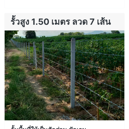
รั้วสูง 1.50 เมตร ลวด 7 เส้น