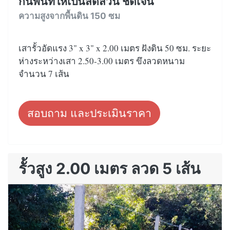
กั้นพื้นที่ให้เป็นสัดส่วน ชัดเจน
ความสูงจากพื้นดิน 150 ซม
เสารั้วอัดแรง 3" x 3" x 2.00 เมตร ฝังดิน 50 ซม. ระยะ
ห่างระหว่างเสา 2.50-3.00 เมตร ขึงลวดหนาม
จำนวน 7 เส้น
สอบถาม และประเมินราคา
รั้วสูง 2.00 เมตร ลวด 5 เส้น