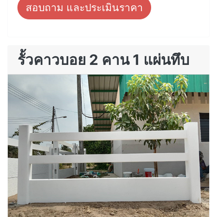
สอบถาม และประเมินราคา
รั้วคาวบอย 2 คาน 1 แผ่นทึบ