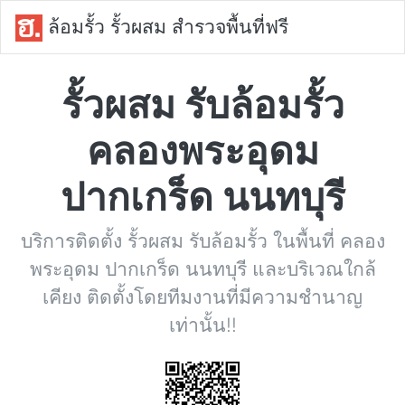
ล้อมรั้ว รั้วผสม สำรวจพื้นที่ฟรี
รั้วผสม รับล้อมรั้ว
คลองพระอุดม
ปากเกร็ด นนทบุรี
บริการติดตั้ง รั้วผสม รับล้อมรั้ว ในพื้นที่ คลอง
พระอุดม ปากเกร็ด นนทบุรี และบริเวณใกล้
เคียง ติดตั้งโดยทีมงานที่มีความชำนาญ
เท่านั้น!!