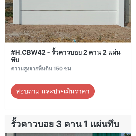
#H.CBW42 - รั้วคาวบอย 2 คาน 2 แผ่น
ทึบ
ความสูงจากพื้นดิน 150 ซม
สอบถาม และประเมินราคา
รั้วคาวบอย 3 คาน 1 แผ่นทึบ