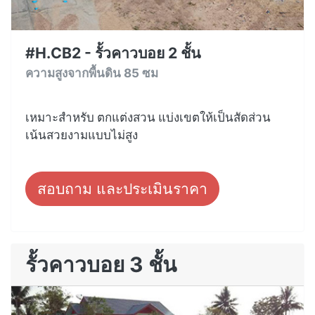
#H.CB2 - รั้วคาวบอย 2 ชั้น
ความสูงจากพื้นดิน 85 ซม
เหมาะสำหรับ ตกแต่งสวน แบ่งเขตให้เป็นสัดส่วน
เน้นสวยงามแบบไม่สูง
สอบถาม และประเมินราคา
รั้วคาวบอย 3 ชั้น