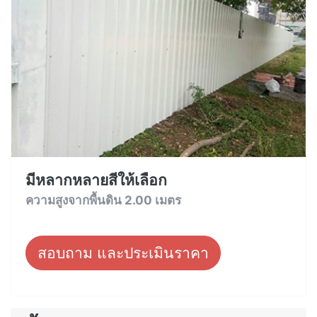
มีหลากหลายสีให้เลือก
ความสูงจากพื้นดิน 2.00 เมตร
สอบถาม และประเมินราคา