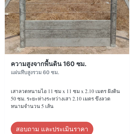
ความสูงจากพื้นดิน 160 ซม.
แผ่นทึบสูงรวม 60 ซม.
เสาลวดหนามไอ 11 ซม x 11 ซม x 2.10 เมตร ฝังดิน
50 ซม. ระยะห่างระหว่างเสา 2.10 เมตร ขึงลวด
หนามจำนวน 5 เส้น
สอบถาม และประเมินราคา