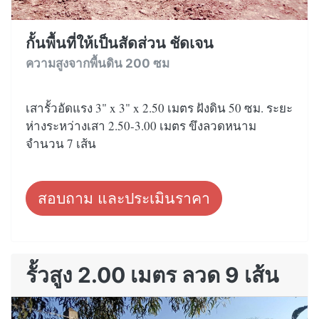
กั้นพื้นที่ให้เป็นสัดส่วน ชัดเจน
ความสูงจากพื้นดิน 200 ซม
เสารั้วอัดแรง 3" x 3" x 2.50 เมตร ฝังดิน 50 ซม. ระยะ
ห่างระหว่างเสา 2.50-3.00 เมตร ขึงลวดหนาม
จำนวน 7 เส้น
สอบถาม และประเมินราคา
รั้วสูง 2.00 เมตร ลวด 9 เส้น