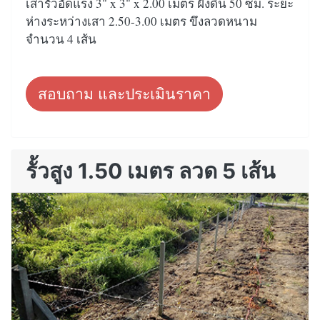
เสารั้วอัดแรง 3" x 3" x 2.00 เมตร ฝังดิน 50 ซม. ระยะ
ห่างระหว่างเสา 2.50-3.00 เมตร ขึงลวดหนาม
จำนวน 4 เส้น
สอบถาม และประเมินราคา
รั้วสูง 1.50 เมตร ลวด 5 เส้น