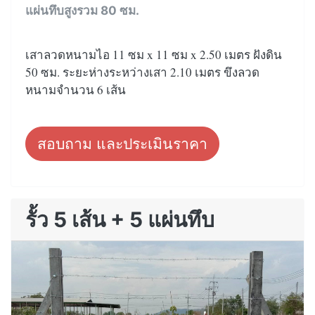
แผ่นทึบสูงรวม 80 ซม.
เสาลวดหนามไอ 11 ซม x 11 ซม x 2.50 เมตร ฝังดิน
50 ซม. ระยะห่างระหว่างเสา 2.10 เมตร ขึงลวด
หนามจำนวน 6 เส้น
สอบถาม และประเมินราคา
รั้ว 5 เส้น + 5 แผ่นทึบ