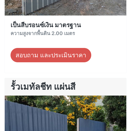
เป็นสีบรอนซ์เงิน มาตรฐาน
ความสูงจากพื้นดิน 2.00 เมตร
สอบถาม และประเมินราคา
รั้วเมทัลชีท แผ่นสี