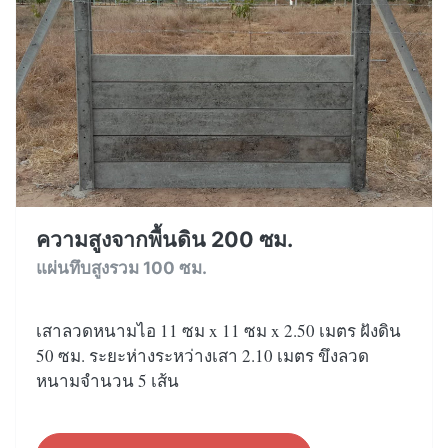
ความสูงจากพื้นดิน 200 ซม.
แผ่นทึบสูงรวม 100 ซม.
เสาลวดหนามไอ 11 ซม x 11 ซม x 2.50 เมตร ฝังดิน
50 ซม. ระยะห่างระหว่างเสา 2.10 เมตร ขึงลวด
หนามจำนวน 5 เส้น