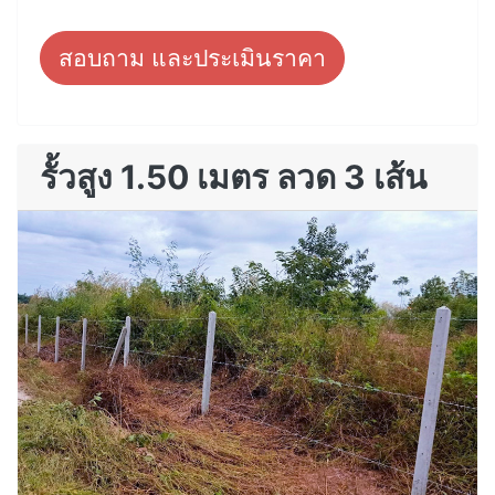
สอบถาม และประเมินราคา
รั้วสูง 1.50 เมตร ลวด 3 เส้น