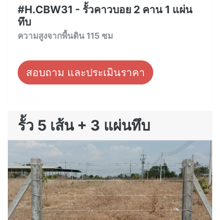
#H.CBW31 - รั้วคาวบอย 2 คาน 1 แผ่น
ทึบ
ความสูงจากพื้นดิน 115 ซม
สอบถาม และประเมินราคา
รั้ว 5 เส้น + 3 แผ่นทึบ