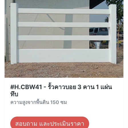
#H.CBW41 - รั้วคาวบอย 3 คาน 1 แผ่น
ทึบ
ความสูงจากพื้นดิน 150 ซม
สอบถาม และประเมินราคา