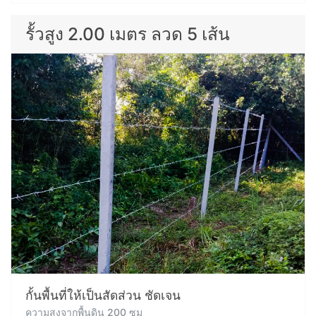
รั้วสูง 2.00 เมตร ลวด 5 เส้น
กั้นพื้นที่ให้เป็นสัดส่วน ชัดเจน
ความสูงจากพื้นดิน 200 ซม