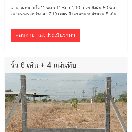
เสาลวดหนามไอ 11 ซม x 11 ซม x 2.10 เมตร ฝังดิน 50 ซม.
ระยะห่างระหว่างเสา 2.10 เมตร ขึงลวดหนามจำนวน 5 เส้น
สอบถาม และประเมินราคา
รั้ว 6 เส้น + 4 แผ่นทึบ