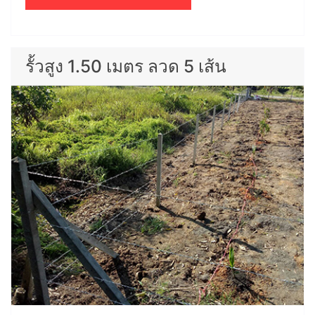
รั้วสูง 1.50 เมตร ลวด 5 เส้น