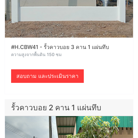
#H.CBW41 - รั้วคาวบอย 3 คาน 1 แผ่นทึบ
ความสูงจากพื้นดิน 150 ซม
สอบถาม และประเมินราคา
รั้วคาวบอย 2 คาน 1 แผ่นทึบ