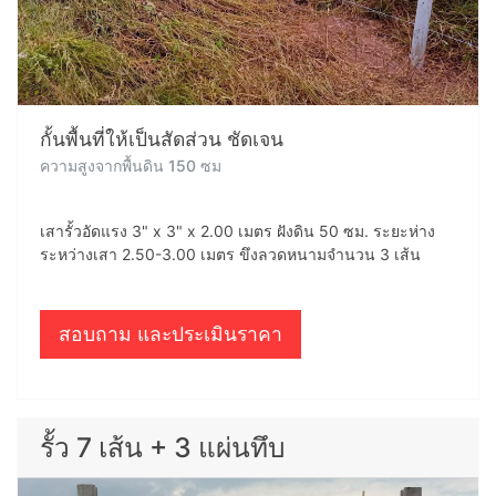
กั้นพื้นที่ให้เป็นสัดส่วน ชัดเจน
ความสูงจากพื้นดิน 150 ซม
เสารั้วอัดแรง 3" x 3" x 2.00 เมตร ฝังดิน 50 ซม. ระยะห่าง
ระหว่างเสา 2.50-3.00 เมตร ขึงลวดหนามจำนวน 3 เส้น
สอบถาม และประเมินราคา
รั้ว 7 เส้น + 3 แผ่นทึบ