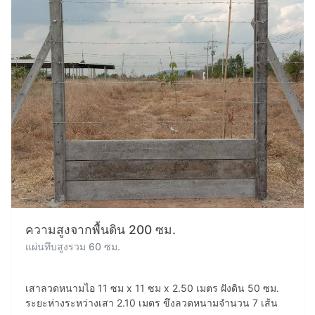
ความสูงจากพื้นดิน 200 ซม.
แผ่นทึบสูงรวม 60 ซม.
เสาลวดหนามไอ 11 ซม x 11 ซม x 2.50 เมตร ฝังดิน 50 ซม.
ระยะห่างระหว่างเสา 2.10 เมตร ขึงลวดหนามจำนวน 7 เส้น