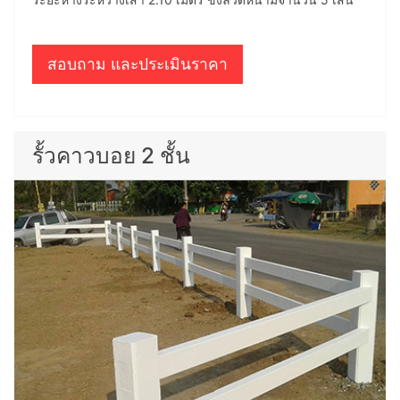
สอบถาม และประเมินราคา
รั้วคาวบอย 2 ชั้น