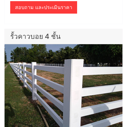
สอบถาม และประเมินราคา
รั้วคาวบอย 4 ชั้น