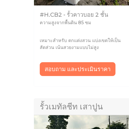
#H.CB2 - รั้วคาวบอย 2 ชั้น
ความสูงจากพื้นดิน 85 ซม
เหมาะสำหรับ ตกแต่งสวน แบ่งเขตให้เป็น
สัดส่วน เน้นสวยงามแบบไม่สูง
สอบถาม และประเมินราคา
รั้วเมทัลชีท เสาปูน