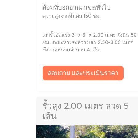
ล้อมที่บอกอาณาเขตทั่วไป
ความสูงจากพื้นดิน 150 ซม
เสารั้วอัดแรง 3" x 3" x 2.00 เมตร ฝังดิน 50
ซม. ระยะห่างระหว่างเสา 2.50-3.00 เมตร
ขึงลวดหนามจำนวน 4 เส้น
สอบถาม และประเมินราคา
รั้วสูง 2.00 เมตร ลวด 5
เส้น