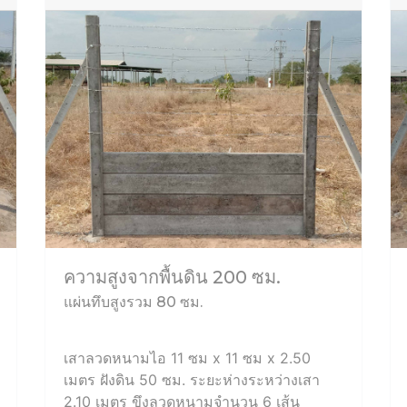
ความสูงจากพื้นดิน 200 ซม.
แผ่นทึบสูงรวม 80 ซม.
เสาลวดหนามไอ 11 ซม x 11 ซม x 2.50
เมตร ฝังดิน 50 ซม. ระยะห่างระหว่างเสา
2.10 เมตร ขึงลวดหนามจำนวน 6 เส้น