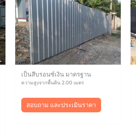
เป็นสีบรอนซ์เงิน มาตรฐาน
ความสูงจากพื้นดิน 2.00 เมตร
สอบถาม และประเมินราคา