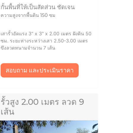
กั้นพื้นที่ให้เป็นสัดส่วน ชัดเจน
ความสูงจากพื้นดิน 150 ซม
เสารั้วอัดแรง 3" x 3" x 2.00 เมตร ฝังดิน 50
ซม. ระยะห่างระหว่างเสา 2.50-3.00 เมตร
ขึงลวดหนามจำนวน 7 เส้น
สอบถาม และประเมินราคา
รั้วสูง 2.00 เมตร ลวด 9
เส้น