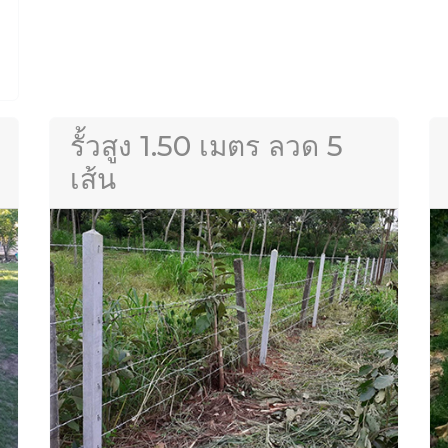
รั้วสูง 1.50 เมตร ลวด 5
เส้น