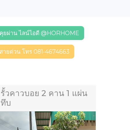
คุยผ่าน ไลน์ไอดี @HORHOME
สายด่วน โทร 081-4674663
รั้วคาวบอย 2 คาน 1 แผ่น
ทึบ