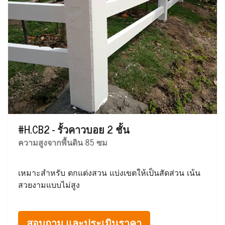
#H.CB2 - รั้วคาวบอย 2 ชั้น
ความสูงจากพื้นดิน 85 ซม
เหมาะสำหรับ ตกแต่งสวน แบ่งเขตให้เป็นสัดส่วน เน้น
สวยงามแบบไม่สูง
สอบถาม และประเมินราคา