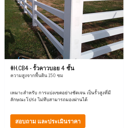
#H.CB4 - รั้วคาวบอย 4 ชั้น
ความสูงจากพื้นดิน 150 ซม
เหมาะสำหรับ การแบ่งเขตอย่างชัดเจน เป็นรั้วสูงที่มี
ลักษณะโปร่ง ไม่ทึบสามารถมองผ่านได้
สอบถาม และประเมินราคา