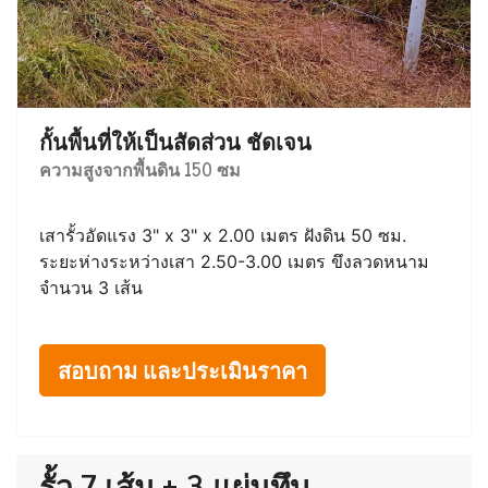
กั้นพื้นที่ให้เป็นสัดส่วน ชัดเจน
ความสูงจากพื้นดิน 150 ซม
เสารั้วอัดแรง 3" x 3" x 2.00 เมตร ฝังดิน 50 ซม.
ระยะห่างระหว่างเสา 2.50-3.00 เมตร ขึงลวดหนาม
จำนวน 3 เส้น
สอบถาม และประเมินราคา
รั้ว 7 เส้น + 3 แผ่นทึบ