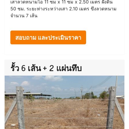
เสาลวดหนามไอ 11 ซม x 11 ซม x 2.50 เมตร ฝังดิน
50 ซม. ระยะห่างระหว่างเสา 2.10 เมตร ขึงลวดหนาม
จำนวน 7 เส้น
สอบถาม และประเมินราคา
รั้ว 6 เส้น + 2 แผ่นทึบ