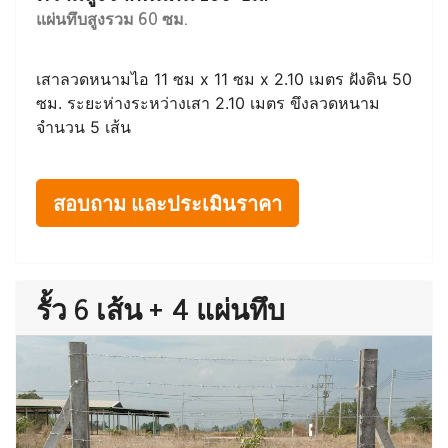
แผ่นทึบสูงรวม 60 ซม.
เสาลวดหนามไอ 11 ซม x 11 ซม x 2.10 เมตร ฝังดิน 50
ซม. ระยะห่างระหว่างเสา 2.10 เมตร ขึงลวดหนาม
จำนวน 5 เส้น
สอบถาม และประเมินราคา
รั้ว 6 เส้น + 4 แผ่นทึบ