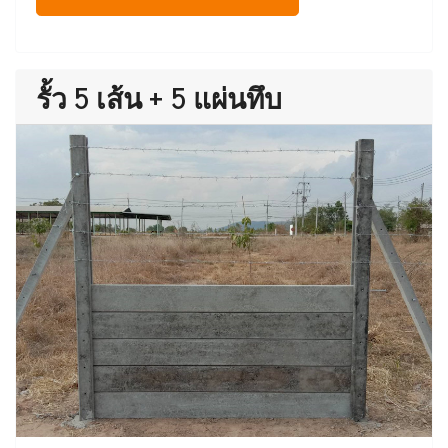
รั้ว 5 เส้น + 5 แผ่นทึบ