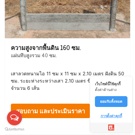
ความสูงจากพื้นดิน 160 ซม.
แผ่นทึบสูงรวม 40 ซม.
เสาลวดหนามไอ 11 ซม x 11 ซม x 2.10 เมตร ฝังดิน 50
ซม. ระยะห่างระหว่างเสา 2.10 เมตร ขึงลวดหนาม
เว็บไซต์นี้ใช้คุกกี้
จำนวน 6 เส้น
ตั้งค่าด้านล่าง
ยอมรับทั้งหมด
สอบถาม และประเมินราคา
การตั้งค่าคุกกี้