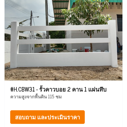
#H.CBW31 - รั้วคาวบอย 2 คาน 1 แผ่นทึบ
ความสูงจากพื้นดิน 115 ซม
สอบถาม และประเมินราคา