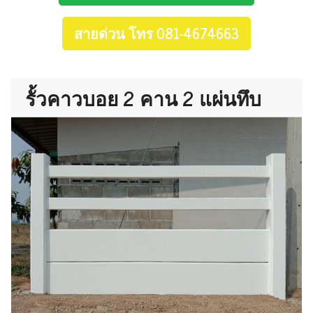
สายด่วน โทร 081-4674663
รั้วคาวบอย 2 คาน 2 แผ่นทึบ