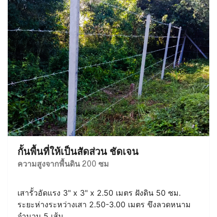
กั้นพื้นที่ให้เป็นสัดส่วน ชัดเจน
ความสูงจากพื้นดิน 200 ซม
เสารั้วอัดแรง 3" x 3" x 2.50 เมตร ฝังดิน 50 ซม.
ระยะห่างระหว่างเสา 2.50-3.00 เมตร ขึงลวดหนาม
จำนวน 5 เส้น