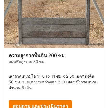
ความสูงจากพื้นดิน 200 ซม.
แผ่นทึบสูงรวม 80 ซม.
เสาลวดหนามไอ 11 ซม x 11 ซม x 2.50 เมตร ฝังดิน
50 ซม. ระยะห่างระหว่างเสา 2.10 เมตร ขึงลวดหนาม
จำนวน 6 เส้น
สอบถาม และประเมินราคา