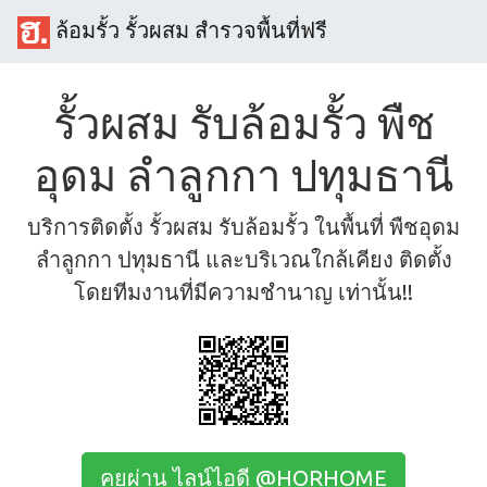
ล้อมรั้ว รั้วผสม สำรวจพื้นที่ฟรี
รั้วผสม รับล้อมรั้ว พืช
อุดม ลำลูกกา ปทุมธานี
บริการติดตั้ง รั้วผสม รับล้อมรั้ว ในพื้นที่ พืชอุดม
ลำลูกกา ปทุมธานี และบริเวณใกล้เคียง ติดตั้ง
โดยทีมงานที่มีความชำนาญ เท่านั้น!!
คุยผ่าน ไลน์ไอดี @HORHOME