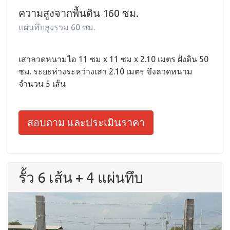
ความสูงจากพื้นดิน 160 ซม.
แผ่นทึบสูงรวม 60 ซม.
เสาลวดหนามไอ 11 ซม x 11 ซม x 2.10 เมตร ฝังดิน 50
ซม. ระยะห่างระหว่างเสา 2.10 เมตร ขึงลวดหนาม
จำนวน 5 เส้น
สอบถาม และประเมินราคา
รั้ว 6 เส้น + 4 แผ่นทึบ