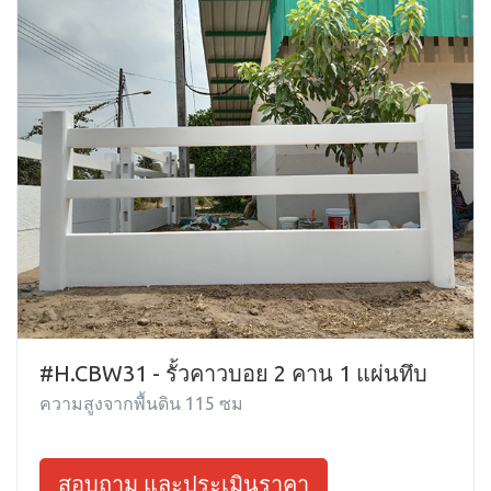
#H.CBW31 - รั้วคาวบอย 2 คาน 1 แผ่นทึบ
ความสูงจากพื้นดิน 115 ซม
สอบถาม และประเมินราคา