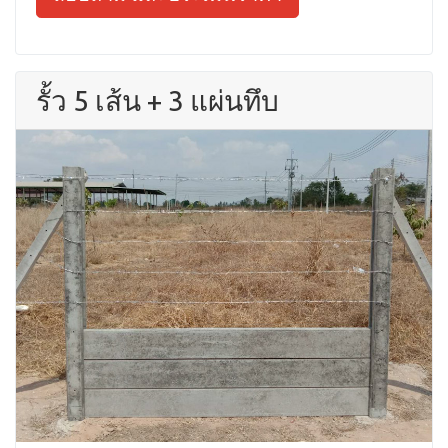
รั้ว 5 เส้น + 3 แผ่นทึบ