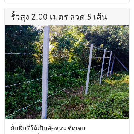
รั้วสูง 2.00 เมตร ลวด 5 เส้น
กั้นพื้นที่ให้เป็นสัดส่วน ชัดเจน