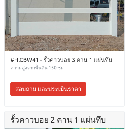
#H.CBW41 - รั้วคาวบอย 3 คาน 1 แผ่นทึบ
ความสูงจากพื้นดิน 150 ซม
สอบถาม และประเมินราคา
รั้วคาวบอย 2 คาน 1 แผ่นทึบ