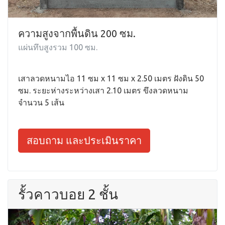
ความสูงจากพื้นดิน 200 ซม.
แผ่นทึบสูงรวม 100 ซม.
เสาลวดหนามไอ 11 ซม x 11 ซม x 2.50 เมตร ฝังดิน 50
ซม. ระยะห่างระหว่างเสา 2.10 เมตร ขึงลวดหนาม
จำนวน 5 เส้น
สอบถาม และประเมินราคา
รั้วคาวบอย 2 ชั้น