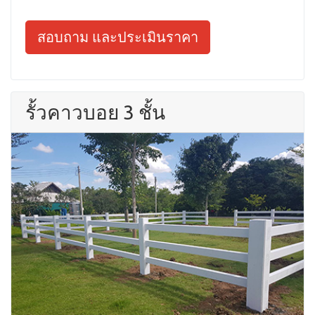
สอบถาม และประเมินราคา
รั้วคาวบอย 3 ชั้น