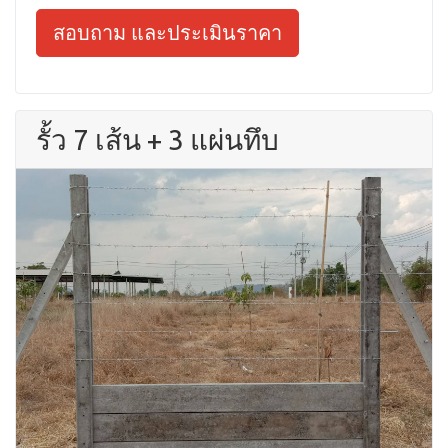
สอบถาม และประเมินราคา
รั้ว 7 เส้น + 3 แผ่นทึบ