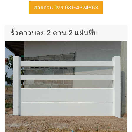
สายด่วน โทร 081-4674663
รั้วคาวบอย 2 คาน 2 แผ่นทึบ