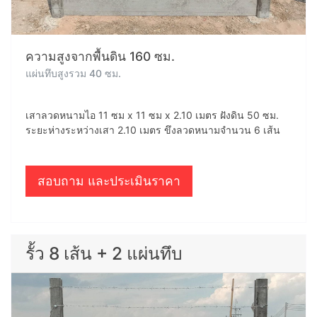
ความสูงจากพื้นดิน 160 ซม.
แผ่นทึบสูงรวม 40 ซม.
เสาลวดหนามไอ 11 ซม x 11 ซม x 2.10 เมตร ฝังดิน 50 ซม.
ระยะห่างระหว่างเสา 2.10 เมตร ขึงลวดหนามจำนวน 6 เส้น
สอบถาม และประเมินราคา
รั้ว 8 เส้น + 2 แผ่นทึบ