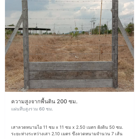
ความสูงจากพื้นดิน 200 ซม.
แผ่นทึบสูงรวม 60 ซม.
เสาลวดหนามไอ 11 ซม x 11 ซม x 2.50 เมตร ฝังดิน 50 ซม.
ระยะห่างระหว่างเสา 2.10 เมตร ขึงลวดหนามจำนวน 7 เส้น