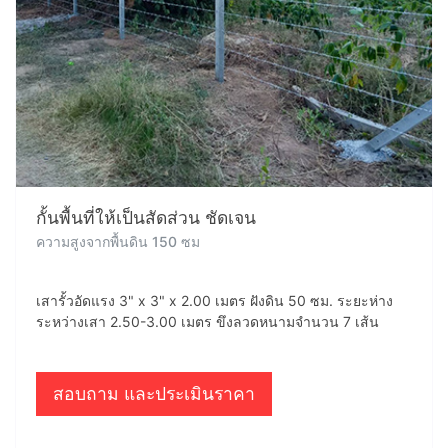
กั้นพื้นที่ให้เป็นสัดส่วน ชัดเจน
ความสูงจากพื้นดิน 150 ซม
เสารั้วอัดแรง 3" x 3" x 2.00 เมตร ฝังดิน 50 ซม. ระยะห่าง
ระหว่างเสา 2.50-3.00 เมตร ขึงลวดหนามจำนวน 7 เส้น
สอบถาม และประเมินราคา