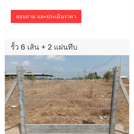
สอบถาม และประเมินราคา
รั้ว 6 เส้น + 2 แผ่นทึบ