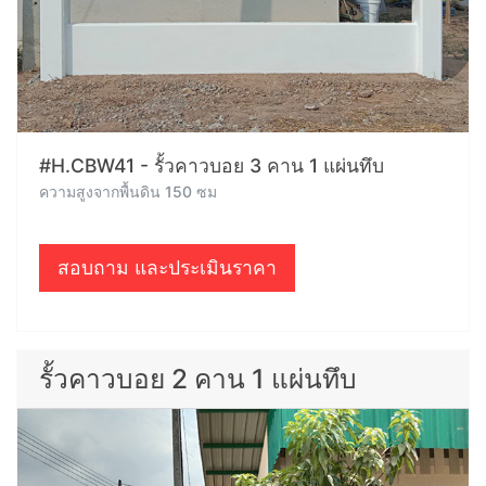
#H.CBW41 - รั้วคาวบอย 3 คาน 1 แผ่นทึบ
ความสูงจากพื้นดิน 150 ซม
สอบถาม และประเมินราคา
รั้วคาวบอย 2 คาน 1 แผ่นทึบ