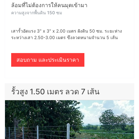
ล้อมที่ไม่ต้องการให้คนมุดเข้ามา
ความสูงจากพื้นดิน 150 ซม
เสารั้วอัดแรง 3" x 3" x 2.00 เมตร ฝังดิน 50 ซม. ระยะห่าง
ระหว่างเสา 2.50-3.00 เมตร ขึงลวดหนามจำนวน 5 เส้น
สอบถาม และประเมินราคา
รั้วสูง 1.50 เมตร ลวด 7 เส้น