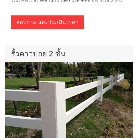
สอบถาม และประเมินราคา
รั้วคาวบอย 2 ชั้น