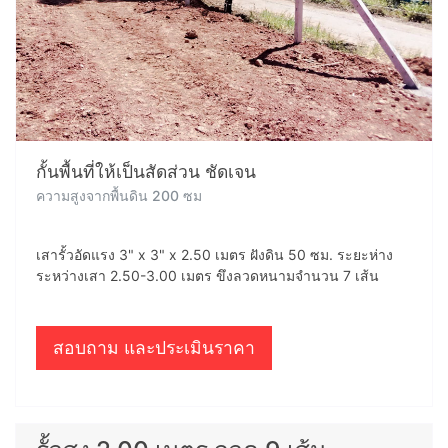
กั้นพื้นที่ให้เป็นสัดส่วน ชัดเจน
ความสูงจากพื้นดิน 200 ซม
เสารั้วอัดแรง 3" x 3" x 2.50 เมตร ฝังดิน 50 ซม. ระยะห่าง
ระหว่างเสา 2.50-3.00 เมตร ขึงลวดหนามจำนวน 7 เส้น
สอบถาม และประเมินราคา