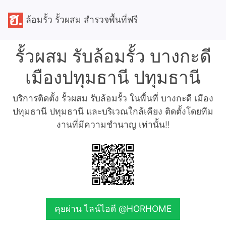
ล้อมรั้ว รั้วผสม สำรวจพื้นที่ฟรี
รั้วผสม รับล้อมรั้ว บางกะดี
เมืองปทุมธานี ปทุมธานี
บริการติดตั้ง รั้วผสม รับล้อมรั้ว ในพื้นที่ บางกะดี เมือง
ปทุมธานี ปทุมธานี และบริเวณใกล้เคียง ติดตั้งโดยทีม
งานที่มีความชำนาญ เท่านั้น!!
คุยผ่าน ไลน์ไอดี @HORHOME