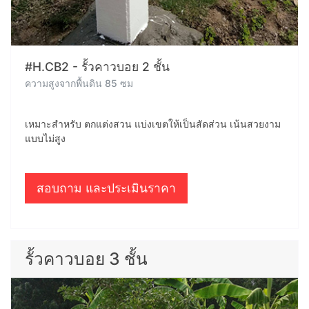
#H.CB2 - รั้วคาวบอย 2 ชั้น
ความสูงจากพื้นดิน 85 ซม
เหมาะสำหรับ ตกแต่งสวน แบ่งเขตให้เป็นสัดส่วน เน้นสวยงาม
แบบไม่สูง
สอบถาม และประเมินราคา
รั้วคาวบอย 3 ชั้น