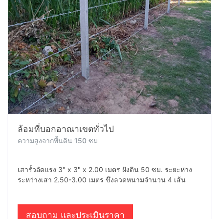
ล้อมที่บอกอาณาเขตทั่วไป
ความสูงจากพื้นดิน 150 ซม
เสารั้วอัดแรง 3" x 3" x 2.00 เมตร ฝังดิน 50 ซม. ระยะห่าง
ระหว่างเสา 2.50-3.00 เมตร ขึงลวดหนามจำนวน 4 เส้น
สอบถาม และประเมินราคา