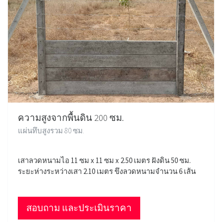
ความสูงจากพื้นดิน 200 ซม.
แผ่นทึบสูงรวม 80 ซม.
เสาลวดหนามไอ 11 ซม x 11 ซม x 2.50 เมตร ฝังดิน 50 ซม.
ระยะห่างระหว่างเสา 2.10 เมตร ขึงลวดหนามจำนวน 6 เส้น
สอบถาม และประเมินราคา