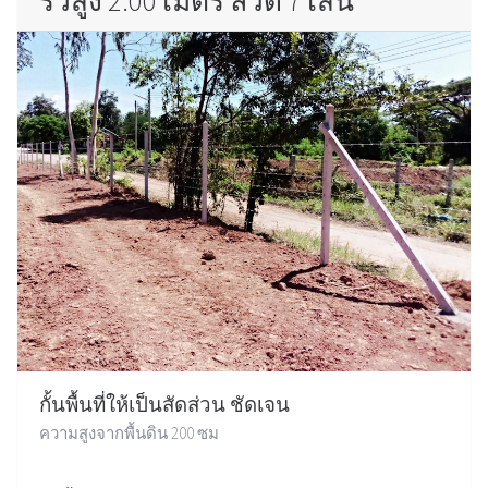
รั้วสูง 2.00 เมตร ลวด 7 เส้น
กั้นพื้นที่ให้เป็นสัดส่วน ชัดเจน
ความสูงจากพื้นดิน 200 ซม