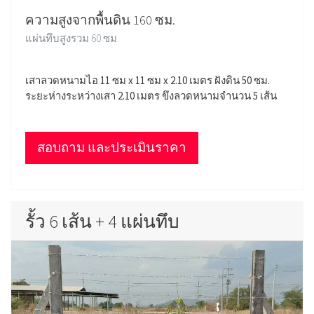
ความสูงจากพื้นดิน 160 ซม.
แผ่นทึบสูงรวม 60 ซม.
เสาลวดหนามไอ 11 ซม x 11 ซม x 2.10 เมตร ฝังดิน 50 ซม.
ระยะห่างระหว่างเสา 2.10 เมตร ขึงลวดหนามจำนวน 5 เส้น
สอบถาม และประเมินราคา
รั้ว 6 เส้น + 4 แผ่นทึบ