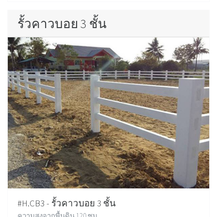
รั้วคาวบอย 3 ชั้น
#H.CB3 - รั้วคาวบอย 3 ชั้น
ความสูงจากพื้นดิน 120 ซม