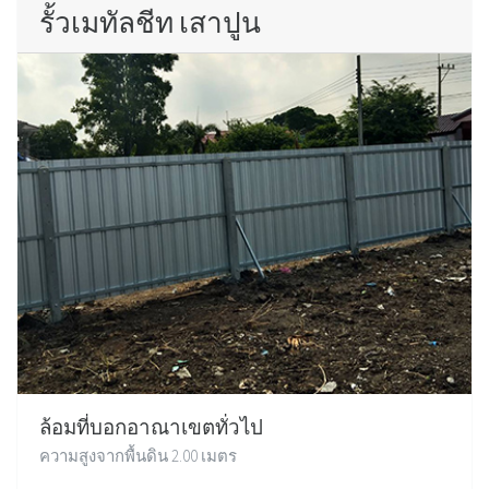
รั้วเมทัลชีท เสาปูน
ล้อมที่บอกอาณาเขตทั่วไป
ความสูงจากพื้นดิน 2.00 เมตร