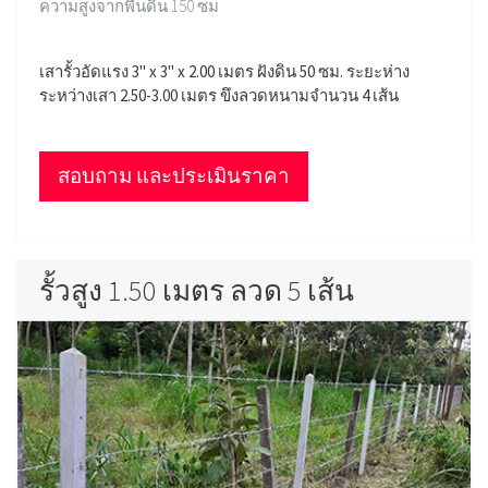
ความสูงจากพื้นดิน 150 ซม
เสารั้วอัดแรง 3" x 3" x 2.00 เมตร ฝังดิน 50 ซม. ระยะห่าง
ระหว่างเสา 2.50-3.00 เมตร ขึงลวดหนามจำนวน 4 เส้น
สอบถาม และประเมินราคา
รั้วสูง 1.50 เมตร ลวด 5 เส้น