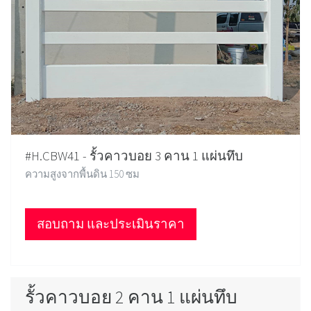
#H.CBW41 - รั้วคาวบอย 3 คาน 1 แผ่นทึบ
ความสูงจากพื้นดิน 150 ซม
สอบถาม และประเมินราคา
รั้วคาวบอย 2 คาน 1 แผ่นทึบ