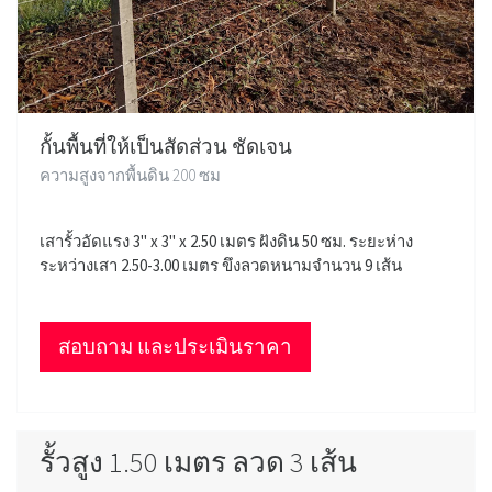
กั้นพื้นที่ให้เป็นสัดส่วน ชัดเจน
ความสูงจากพื้นดิน 200 ซม
เสารั้วอัดแรง 3" x 3" x 2.50 เมตร ฝังดิน 50 ซม. ระยะห่าง
ระหว่างเสา 2.50-3.00 เมตร ขึงลวดหนามจำนวน 9 เส้น
สอบถาม และประเมินราคา
รั้วสูง 1.50 เมตร ลวด 3 เส้น