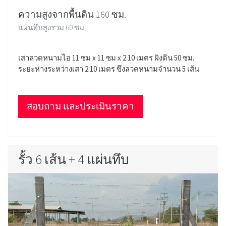
ความสูงจากพื้นดิน 160 ซม.
แผ่นทึบสูงรวม 60 ซม.
เสาลวดหนามไอ 11 ซม x 11 ซม x 2.10 เมตร ฝังดิน 50 ซม.
ระยะห่างระหว่างเสา 2.10 เมตร ขึงลวดหนามจำนวน 5 เส้น
สอบถาม และประเมินราคา
รั้ว 6 เส้น + 4 แผ่นทึบ