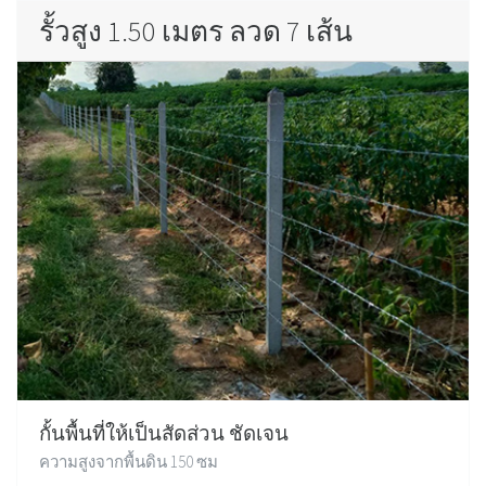
รั้วสูง 1.50 เมตร ลวด 7 เส้น
กั้นพื้นที่ให้เป็นสัดส่วน ชัดเจน
ความสูงจากพื้นดิน 150 ซม