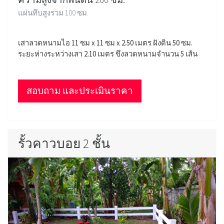
แผ่นทึบสูงรวม 100 ซม.
เสาลวดหนามไอ 11 ซม x 11 ซม x 2.50 เมตร ฝังดิน 50 ซม.
ระยะห่างระหว่างเสา 2.10 เมตร ขึงลวดหนามจำนวน 5 เส้น
สอบถาม และประเมินราคา
รั้วคาวบอย 2 ชั้น