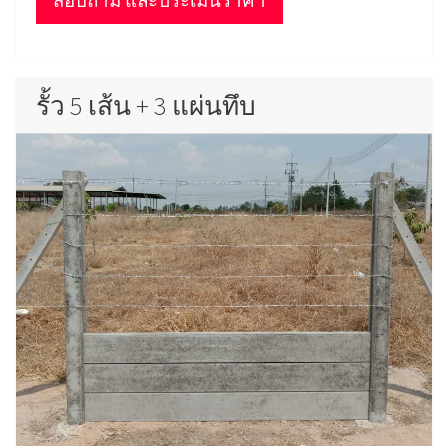
สอบถาม และประเมินราคา
รั้ว 5 เส้น + 3 แผ่นทึบ