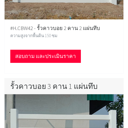
#H.CBW42 - รั้วคาวบอย 2 คาน 2 แผ่นทึบ
ความสูงจากพื้นดิน 150 ซม
สอบถาม และประเมินราคา
รั้วคาวบอย 3 คาน 1 แผ่นทึบ