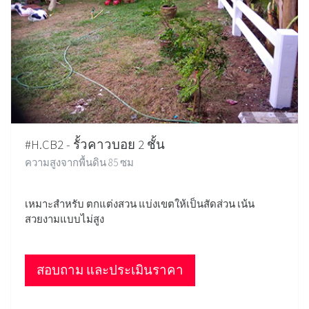
#H.CB2 - รั้วคาวบอย 2 ชั้น
ความสูงจากพื้นดิน 85 ซม
เหมาะสำหรับ ตกแต่งสวน แบ่งเขตให้เป็นสัดส่วน เน้น
สวยงามแบบไม่สูง
สอบถาม และประเมินราคา