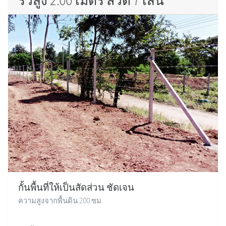
รั้วสูง 2.00 เมตร ลวด 7 เส้น
กั้นพื้นที่ให้เป็นสัดส่วน ชัดเจน
ความสูงจากพื้นดิน 200 ซม