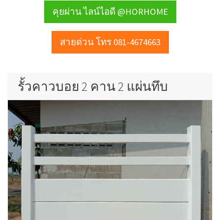
คุยผ่าน ไลน์ไอดี @HORHOME
สายด่วน โทร 081-4674663
รั้วคาวบอย 2 คาน 2 แผ่นทึบ