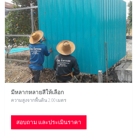
มีหลากหลายสีให้เลือก
ความสูงจากพื้นดิน 2.00 เมตร
สอบถาม และประเมินราคา