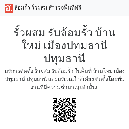
ล้อมรั้ว รั้วผสม สำรวจพื้นที่ฟรี
รั้วผสม รับล้อมรั้ว บ้าน
ใหม่ เมืองปทุมธานี
ปทุมธานี
บริการติดตั้ง รั้วผสม รับล้อมรั้ว ในพื้นที่ บ้านใหม่ เมือง
ปทุมธานี ปทุมธานี และบริเวณใกล้เคียง ติดตั้งโดยทีม
งานที่มีความชำนาญ เท่านั้น!!