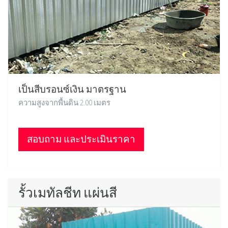
เป็นสีบรอนซ์เงิน มาตรฐาน
ความสูงจากพื้นดิน 2.00 เมตร
สอบถาม และประเมินราคา
รั้วเมทัลชีท แผ่นสี