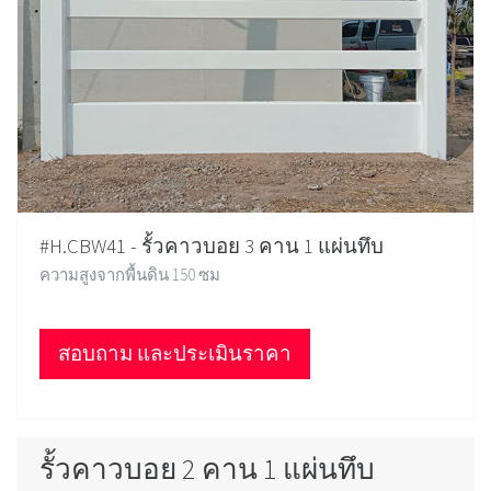
#H.CBW41 - รั้วคาวบอย 3 คาน 1 แผ่นทึบ
ความสูงจากพื้นดิน 150 ซม
สอบถาม และประเมินราคา
รั้วคาวบอย 2 คาน 1 แผ่นทึบ