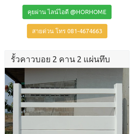
คุยผ่าน ไลน์ไอดี @HORHOME
สายด่วน โทร 081-4674663
รั้วคาวบอย 2 คาน 2 แผ่นทึบ