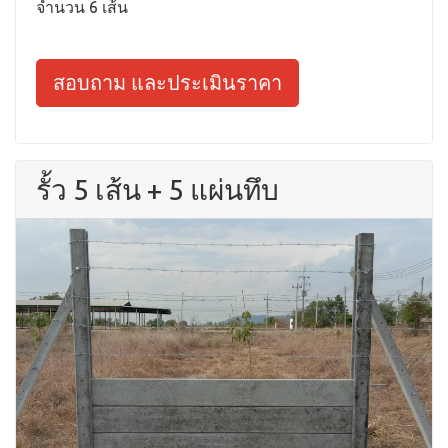
จำนวน 6 เส้น
สอบถาม และประเมินราคา
รั้ว 5 เส้น + 5 แผ่นทึบ