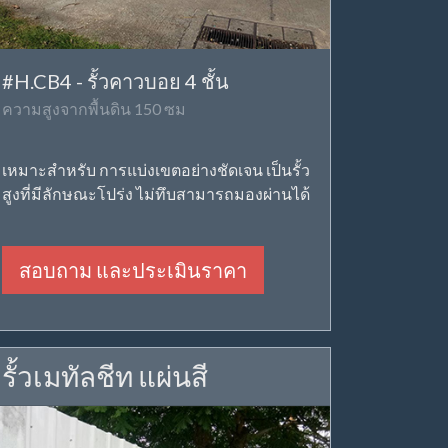
#H.CB4 - รั้วคาวบอย 4 ชั้น
ความสูงจากพื้นดิน 150 ซม
เหมาะสำหรับ การแบ่งเขตอย่างชัดเจน เป็นรั้ว
สูงที่มีลักษณะโปร่ง ไม่ทึบสามารถมองผ่านได้
สอบถาม และประเมินราคา
รั้วเมทัลชีท แผ่นสี