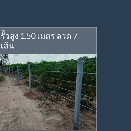
รั้วสูง 1.50 เมตร ลวด 7
เส้น