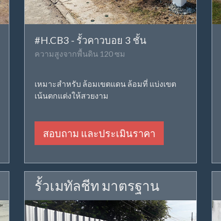
#H.CB3 - รั้วคาวบอย 3 ชั้น
ความสูงจากพื้นดิน 120 ซม
เหมาะสำหรับ ล้อมเขตแดน ล้อมที่ แบ่งเขต
เน้นตกแต่งให้สวยงาม
สอบถาม และประเมินราคา
รั้วเมทัลชีท มาตรฐาน