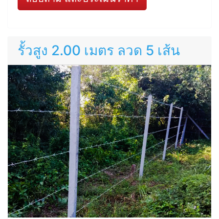
รั้วสูง 2.00 เมตร ลวด 5 เส้น