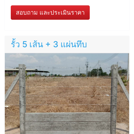
สอบถาม และประเมินราคา
รั้ว 5 เส้น + 3 แผ่นทึบ