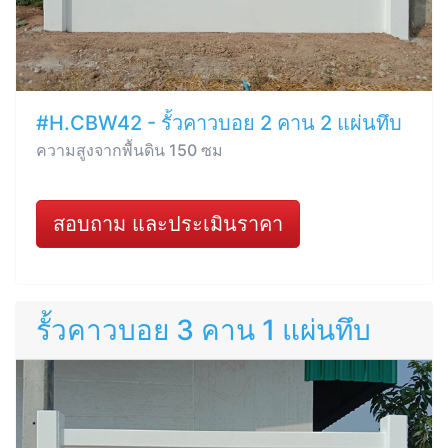
#H.CBW42 - รั้วคาวบอย 2 คาน 2 แผ่นทึบ
ความสูงจากพื้นดิน 150 ซม
สอบถาม และประเมินราคา
รั้วคาวบอย 3 คาน 1 แผ่นทึบ