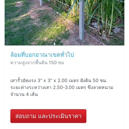
ล้อมที่บอกอาณาเขตทั่วไป
ความสูงจากพื้นดิน 150 ซม
เสารั้วอัดแรง 3" x 3" x 2.00 เมตร ฝังดิน 50 ซม.
ระยะห่างระหว่างเสา 2.50-3.00 เมตร ขึงลวดหนาม
จำนวน 4 เส้น
สอบถาม และประเมินราคา