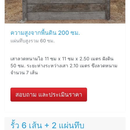
ความสูงจากพื้นดิน 200 ซม.
แผ่นทึบสูงรวม 60 ซม.
เสาลวดหนามไอ 11 ซม x 11 ซม x 2.50 เมตร ฝังดิน
50 ซม. ระยะห่างระหว่างเสา 2.10 เมตร ขึงลวดหนาม
จำนวน 7 เส้น
สอบถาม และประเมินราคา
รั้ว 6 เส้น + 2 แผ่นทึบ