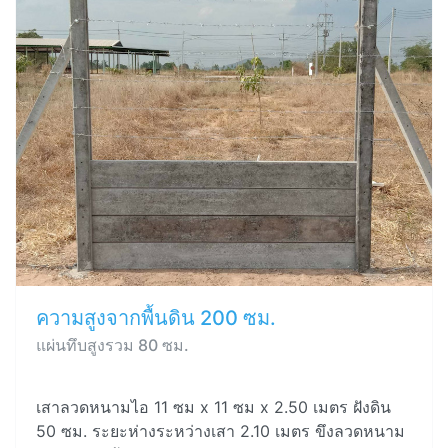
ความสูงจากพื้นดิน 200 ซม.
แผ่นทึบสูงรวม 80 ซม.
เสาลวดหนามไอ 11 ซม x 11 ซม x 2.50 เมตร ฝังดิน
50 ซม. ระยะห่างระหว่างเสา 2.10 เมตร ขึงลวดหนาม