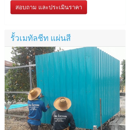
สอบถาม และประเมินราคา
รั้วเมทัลชีท แผ่นสี