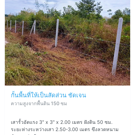
กั้นพื้นที่ให้เป็นสัดส่วน ชัดเจน
ความสูงจากพื้นดิน 150 ซม
เสารั้วอัดแรง 3" x 3" x 2.00 เมตร ฝังดิน 50 ซม.
ระยะห่างระหว่างเสา 2.50-3.00 เมตร ขึงลวดหนาม