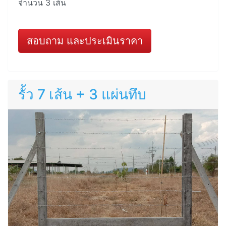
จำนวน 3 เส้น
สอบถาม และประเมินราคา
รั้ว 7 เส้น + 3 แผ่นทึบ