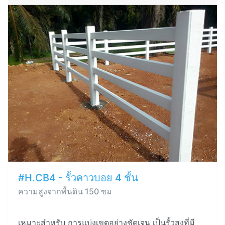
#H.CB4 - รั้วคาวบอย 4 ชั้น
ความสูงจากพื้นดิน 150 ซม
เหมาะสำหรับ การแบ่งเขตอย่างชัดเจน เป็นรั้วสูงที่มี