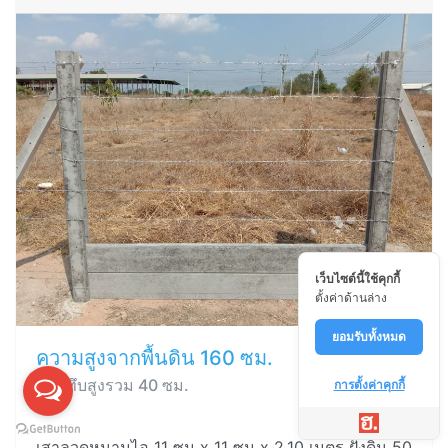
เว็บไซต์นี้ใช้คุกกี้
ตั้งค่าด้านล่าง
ยอมรับทั้งหมด
ความสูงจากพื้นดิน 160 ซม.
แผ่นทึบสูงรวม 40 ซม.
การตั้งค่าคุกกี้
เสาลวดหนามไอ 11 ซม x 11 ซม x 2.10 เมตร ฝังดิน 50