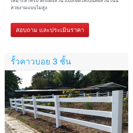
เหมาะสำหรับ ตกแต่งสวน แบ่งเขตให้เป็นสัดส่วน เน้น
สวยงามแบบไม่สูง
สอบถาม และประเมินราคา
รั้วคาวบอย 3 ชั้น